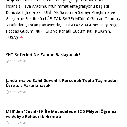
İnsansız Hava Aracı’na, mühimmat entegrasyonu başladı.
Konuyla ilgili olarak TÜBİTAK Savunma Sanayii Araştırma ve
Geliştirme Enstitüsü (TÜBİTAK-SAGE) Müdürü Gürcan Okumuş
tarafından yapılan paylaşımda, “TÜBİTAK-SAGE’nin geliştirdiği
Hassas Güdüm Kiti (HGK) ve Kanatlı Güdüm Kiti (KGK)’nin,
TUSAŞ
YHT Seferleri Ne Zaman Başlayacak?
10/05/2020
Jandarma ve Sahil Güvenlik Personeli Toplu Taşımadan
Ücretsiz Yararlanacak
10/05/2020
MEB'den 'Covid-19' İle Mücadelede 12,5 Milyon Öğrenci
ve Veliye Rehberlik Hizmeti
10/05/2020