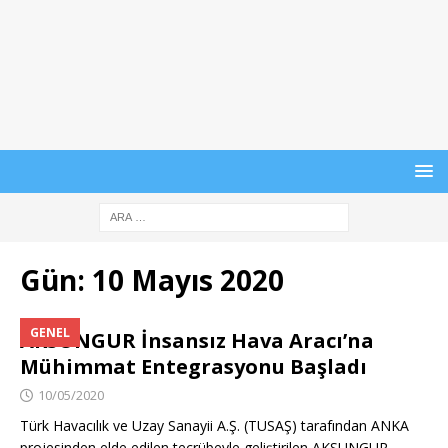
Gün:
10 Mayıs 2020
GENEL
AKSUNGUR İnsansız Hava Aracı’na
Mühimmat Entegrasyonu Başladı
10/05/2020
Türk Havacılık ve Uzay Sanayii A.Ş. (TUSAŞ) tarafından ANKA
projesinden elde edilen tecrübeyle geliştirilen AKSUNGUR