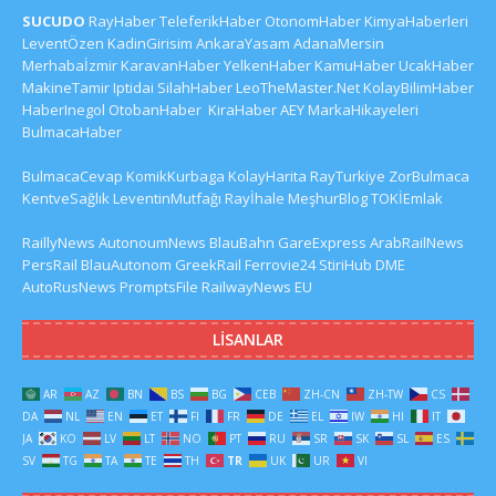
SUCUDO
RayHaber
TeleferikHaber
OtonomHaber
KimyaHaberleri
LeventÖzen
KadinGirisim
AnkaraYasam
AdanaMersin
Merhabaİzmir
KaravanHaber
YelkenHaber
KamuHaber
UcakHaber
MakineTamir
Iptidai
SilahHaber
LeoTheMaster.Net
KolayBilimHaber
HaberInegol
OtobanHaber
KiraHaber
AEY
MarkaHikayeleri
BulmacaHaber
BulmacaCevap
KomikKurbaga
KolayHarita
RayTurkiye
ZorBulmaca
KentveSağlık
LeventinMutfağı
Rayİhale
MeşhurBlog
TOKİEmlak
RaillyNews
AutonoumNews
BlauBahn
GareExpress
ArabRailNews
PersRail
BlauAutonom
GreekRail
Ferrovie24
StiriHub
DME
AutoRusNews
PromptsFile
RailwayNews EU
LISANLAR
AR
AZ
BN
BS
BG
CEB
ZH-CN
ZH-TW
CS
DA
NL
EN
ET
FI
FR
DE
EL
IW
HI
IT
JA
KO
LV
LT
NO
PT
RU
SR
SK
SL
ES
SV
TG
TA
TE
TH
TR
UK
UR
VI