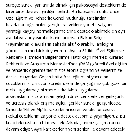
süreçte sürekli yanlarında olmak için psikososyal desteklerin de
birer birer devreye girdiğini belirtti. Bu kapsamda daha önce
Özel Eğitim ve Rehberlik Genel Müdürlüğü tarafından
hazırlanan öğrenciler, gençler ve velilere yönelik salgının
yarattığı kaygıyı normalleştirmelerine destek olabilmek için ayrı
ayrı kılavuzlar yayımladıklarını anımsan Bakan Selçuk,
“Yayımlanan kılavuzların sahada aktif olarak kullanıldığını
görmekten mutluluk duyuyorum. Ayrıca 81 ilde ‘Özel Eğitim ve
Rehberlik Hizmetleri Bilgilendirme Hattı’ çağrı merkezi kurarak
Rehberlik ve Araştırma Merkezleri’nde (RAM) görevli özel eğitim
ve rehberlik öğretmenlerimiz telefonla öğrenci ve velilerimize
destek oluyorlar. Geçen hafta özel eğitim ihtiyacı olan
çocuklarımız için uzun süredir üzerinde çalıştığımız çok güzel bir
mobil uygulamayı hizmete aldık. Mobil uygulama
arkadaşlarımız tarafından geliştirildi ve içeriklerle zenginleştirildi
ve ücretsiz olarak erişime açıldı. İçerikler sürekli geliştirilecek.
Şimdi de ‘Elif ve Alp’ karakterlerini içeren ve okul öncesi ve
ilkokul çocuklarımıza yönelik destek kitabımızı yayımlıyoruz. Bu
kitap tek nüsha da bitmeyecek. Arkadaşlarımız çalışmalarına
devam ediyor. Aynı karakterlerin yeni serileri ile devam edecek”