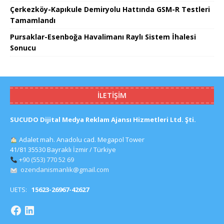
Çerkezköy-Kapıkule Demiryolu Hattında GSM-R Testleri
Tamamlandı
Pursaklar-Esenboğa Havalimanı Raylı Sistem İhalesi
Sonucu
İLETIŞIM
SUCUDO Dijital Medya Reklam Ajansı Hizmetleri Ltd. Şti.
Adalet mah. Anadolu cad. Megapol Tower
41/81 35530 Bayraklı İzmir / Türkiye
+90 (553) 770 52 69
ozendanismanlik@gmail.com
UETS:
15623-26967-42627