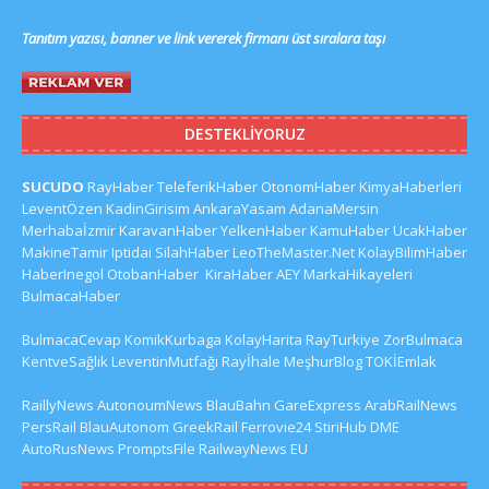
Tanıtım yazısı, banner ve link vererek firmanı üst sıralara taşı
DESTEKLIYORUZ
SUCUDO
RayHaber
TeleferikHaber
OtonomHaber
KimyaHaberleri
LeventÖzen
KadinGirisim
AnkaraYasam
AdanaMersin
Merhabaİzmir
KaravanHaber
YelkenHaber
KamuHaber
UcakHaber
MakineTamir
Iptidai
SilahHaber
LeoTheMaster.Net
KolayBilimHaber
HaberInegol
OtobanHaber
KiraHaber
AEY
MarkaHikayeleri
BulmacaHaber
BulmacaCevap
KomikKurbaga
KolayHarita
RayTurkiye
ZorBulmaca
KentveSağlık
LeventinMutfağı
Rayİhale
MeşhurBlog
TOKİEmlak
RaillyNews
AutonoumNews
BlauBahn
GareExpress
ArabRailNews
PersRail
BlauAutonom
GreekRail
Ferrovie24
StiriHub
DME
AutoRusNews
PromptsFile
RailwayNews EU