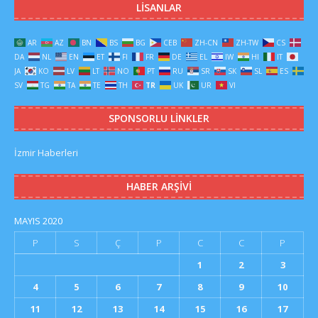
LISANLAR
AR
AZ
BN
BS
BG
CEB
ZH-CN
ZH-TW
CS
DA
NL
EN
ET
FI
FR
DE
EL
IW
HI
IT
JA
KO
LV
LT
NO
PT
RU
SR
SK
SL
ES
SV
TG
TA
TE
TH
TR
UK
UR
VI
SPONSORLU LINKLER
İzmir Haberleri
HABER ARŞIVI
MAYIS 2020
P
S
Ç
P
C
C
P
1
2
3
4
5
6
7
8
9
10
11
12
13
14
15
16
17