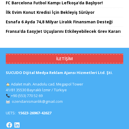
FC Barcelona Futbol Kampı Lefkoşa’da Başlıyor!
İlk Evim Konut Kredisi İçin Bekleyiş Sürüyor
Esnafa 6 Ayda 74,8 Milyar Liralık Finansman Desteği
Fransa’da EasyJet Uçuşlarını Etkileyebilecek Grev Kararı
İLETIŞIM
SUCUDO Dijital Medya Reklam Ajansı Hizmetleri Ltd. Şti.
Adalet mah. Anadolu cad. Megapol Tower
41/81 35530 Bayraklı İzmir / Türkiye
+90 (553) 770 52 69
ozendanismanlik@gmail.com
UETS:
15623-26967-42627