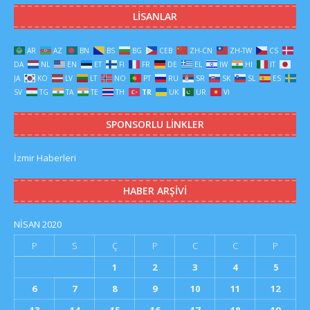
LISANLAR
AR
AZ
BN
BS
BG
CEB
ZH-CN
ZH-TW
CS
DA
NL
EN
ET
FI
FR
DE
EL
IW
HI
IT
JA
KO
LV
LT
NO
PT
RU
SR
SK
SL
ES
SV
TG
TA
TE
TH
TR
UK
UR
VI
SPONSORLU LINKLER
İzmir Haberleri
HABER ARŞIVI
NISAN 2020
P
S
Ç
P
C
C
P
1
2
3
4
5
6
7
8
9
10
11
12
13
14
15
16
17
18
19