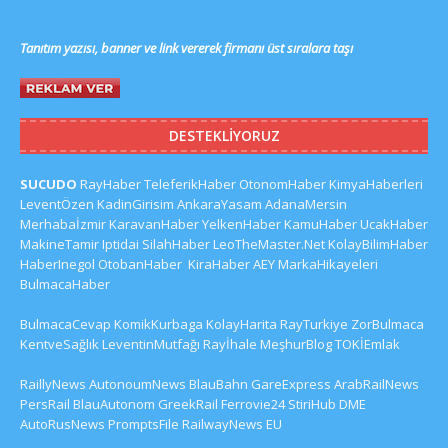
Tanıtım yazısı, banner ve link vererek firmanı üst sıralara taşı
DESTEKLIYORUZ
SUCUDO
RayHaber
TeleferikHaber
OtonomHaber
KimyaHaberleri
LeventÖzen
KadinGirisim
AnkaraYasam
AdanaMersin
Merhabaİzmir
KaravanHaber
YelkenHaber
KamuHaber
UcakHaber
MakineTamir
Iptidai
SilahHaber
LeoTheMaster.Net
KolayBilimHaber
HaberInegol
OtobanHaber
KiraHaber
AEY
MarkaHikayeleri
BulmacaHaber
BulmacaCevap
KomikKurbaga
KolayHarita
RayTurkiye
ZorBulmaca
KentveSağlık
LeventinMutfağı
Rayİhale
MeşhurBlog
TOKİEmlak
RaillyNews
AutonoumNews
BlauBahn
GareExpress
ArabRailNews
PersRail
BlauAutonom
GreekRail
Ferrovie24
StiriHub
DME
AutoRusNews
PromptsFile
RailwayNews EU