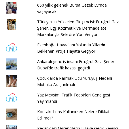
650 yıllık gelenek Bursa Gezek Evi’nde
yaşayacak
Türkiye’nin Yükselen Girişimcisi: Ertuğrul Gazi
Şener, Egş Kozmetik ve Dermadelete
Markalarıyla Sektöre Yön Veriyor
Esenboğa Havaalanı Yolunda Yıllardır
Beklenen Proje Hayata Geçiyor
Ankaralı genç iş insanı Ertuğrul Gazi Şener
Dubai’de trafik kazası geçirdi
Çocuklarda Parmak Ucu Yürüyüş Nedeni
Mutlaka Araştırılmalı
Yaz Mevsimi Trafik Tedbirleri Genelgesi
Yayımlandı
Kontakt Lens Kullanırken Nelere Dikkat
Edilmeli?
Keşan’daki Öğrencilerin Liseye Geçiş Sevinci