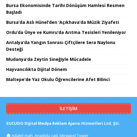
Bursa Ekonomisinde Tarihi Dönüşüm Hamlesi Resmen
Başladı
Bursa’da Aslı Hünel’den ‘Açıkhava’da Müzik Ziyafeti
Ordu’da Ünye ve Kumru’da Arıtma Tesisleri Yenileniyor
Antalya’da Yangın Sonrası Çiftçilere Sera Naylonu
Desteği
Mudanya’da Zeytin Sineğiyle Mücadele
Hayvancılıkta Dijital Dönem
Maltepe’de Yaz Okulu Öğrencilerine Afet Bilinci
İLETIŞIM
SUCUDO Dijital Medya Reklam Ajansı Hizmetleri Ltd. Şti.
🏠
Adalet mah. Anadolu cad. Megapol Tower