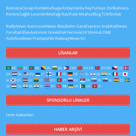
BulmacaCevap
KomikKurbaga
KolayHarita
RayTurkiye
ZorBulmaca
KentveSağlık
LeventinMutfağı
Rayİhale
MeşhurBlog
TOKİEmlak
RaillyNews
AutonoumNews
BlauBahn
GareExpress
ArabRailNews
PersRail
BlauAutonom
GreekRail
Ferrovie24
StiriHub
DME
AutoRusNews
PromptsFile
RailwayNews EU
LISANLAR
AR
AZ
BN
BS
BG
CEB
ZH-CN
ZH-TW
CS
DA
NL
EN
ET
FI
FR
DE
EL
IW
HI
IT
JA
KO
LV
LT
NO
PT
RU
SR
SK
SL
ES
SV
TG
TA
TE
TH
TR
UK
UR
VI
SPONSORLU LINKLER
İzmir Haberleri
HABER ARŞIVI