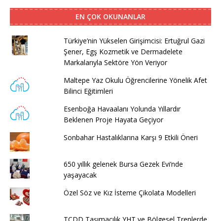
EN ÇOK OKUNANLAR
Türkiye’nin Yükselen Girişimcisi: Ertuğrul Gazi
Şener, Egş Kozmetik ve Dermadelete
Markalarıyla Sektöre Yön Veriyor
Maltepe Yaz Okulu Öğrencilerine Yönelik Afet
Bilinci Eğitimleri
Esenboğa Havaalanı Yolunda Yıllardır
Beklenen Proje Hayata Geçiyor
Sonbahar Hastalıklarına Karşı 9 Etkili Öneri
650 yıllık gelenek Bursa Gezek Evi’nde
yaşayacak
Özel Söz ve Kız İsteme Çikolata Modelleri
TCDD Taşımacılık YHT ve Bölgesel Trenlerde