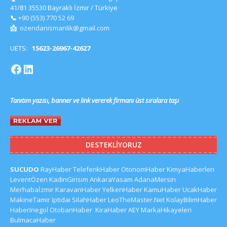
41/81 35530 Bayraklı İzmir / Türkiye
📞
+90 (553) 770 52 69
📩
ozendanismanlik@gmail.com
UETS:
15623-26967-42627
Tanıtım yazısı, banner ve link vererek firmanı üst sıralara taşı
DESTEKLIYORUZ
SUCUDO
RayHaber
TeleferikHaber
OtonomHaber
KimyaHaberleri
LeventÖzen
KadinGirisim
AnkaraYasam
AdanaMersin
Merhabaİzmir
KaravanHaber
YelkenHaber
KamuHaber
UcakHaber
MakineTamir
Iptidai
SilahHaber
LeoTheMaster.Net
KolayBilimHaber
HaberInegol
OtobanHaber
KiraHaber
AEY
MarkaHikayeleri
BulmacaHaber