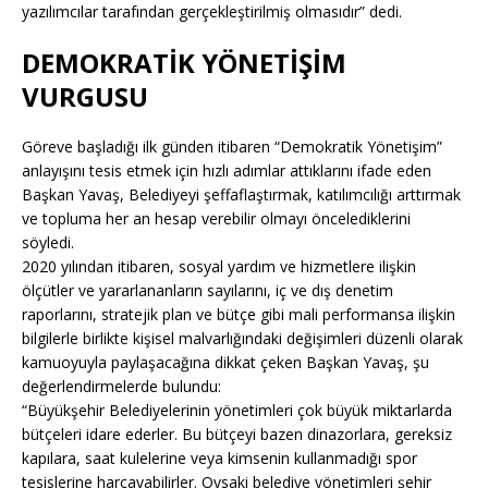
yazılımcılar tarafından gerçekleştirilmiş olmasıdır” dedi.
DEMOKRATİK YÖNETİŞİM
VURGUSU
Göreve başladığı ilk günden itibaren “Demokratik Yönetişim”
anlayışını tesis etmek için hızlı adımlar attıklarını ifade eden
Başkan Yavaş, Belediyeyi şeffaflaştırmak, katılımcılığı arttırmak
ve topluma her an hesap verebilir olmayı öncelediklerini
söyledi.
2020 yılından itibaren, sosyal yardım ve hizmetlere ilişkin
ölçütler ve yararlananların sayılarını, iç ve dış denetim
raporlarını, stratejik plan ve bütçe gibi mali performansa ilişkin
bilgilerle birlikte kişisel malvarlığındaki değişimleri düzenli olarak
kamuoyuyla paylaşacağına dikkat çeken Başkan Yavaş, şu
değerlendirmelerde bulundu:
“Büyükşehir Belediyelerinin yönetimleri çok büyük miktarlarda
bütçeleri idare ederler. Bu bütçeyi bazen dinazorlara, gereksiz
kapılara, saat kulelerine veya kimsenin kullanmadığı spor
tesislerine harcayabilirler. Oysaki belediye yönetimleri şehir