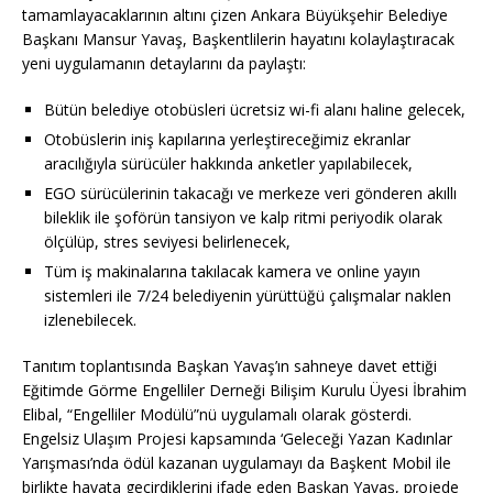
tamamlayacaklarının altını çizen Ankara Büyükşehir Belediye
Başkanı Mansur Yavaş, Başkentlilerin hayatını kolaylaştıracak
yeni uygulamanın detaylarını da paylaştı:
Bütün belediye otobüsleri ücretsiz wi-fi alanı haline gelecek,
Otobüslerin iniş kapılarına yerleştireceğimiz ekranlar
aracılığıyla sürücüler hakkında anketler yapılabilecek,
EGO sürücülerinin takacağı ve merkeze veri gönderen akıllı
bileklik ile şoförün tansiyon ve kalp ritmi periyodik olarak
ölçülüp, stres seviyesi belirlenecek,
Tüm iş makinalarına takılacak kamera ve online yayın
sistemleri ile 7/24 belediyenin yürüttüğü çalışmalar naklen
izlenebilecek.
Tanıtım toplantısında Başkan Yavaş’ın sahneye davet ettiği
Eğitimde Görme Engelliler Derneği Bilişim Kurulu Üyesi İbrahim
Elibal, “Engelliler Modülü”nü uygulamalı olarak gösterdi.
Engelsiz Ulaşım Projesi kapsamında ‘Geleceği Yazan Kadınlar
Yarışması’nda ödül kazanan uygulamayı da Başkent Mobil ile
birlikte hayata geçirdiklerini ifade eden Başkan Yavaş, projede