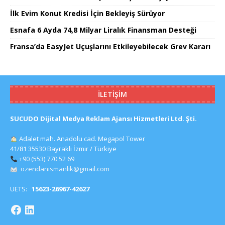
İlk Evim Konut Kredisi İçin Bekleyiş Sürüyor
Esnafa 6 Ayda 74,8 Milyar Liralık Finansman Desteği
Fransa’da EasyJet Uçuşlarını Etkileyebilecek Grev Kararı
İLETIŞIM
SUCUDO Dijital Medya Reklam Ajansı Hizmetleri Ltd. Şti.
Adalet mah. Anadolu cad. Megapol Tower
41/81 35530 Bayraklı İzmir / Türkiye
+90 (553) 770 52 69
ozendanismanlik@gmail.com
UETS:
15623-26967-42627