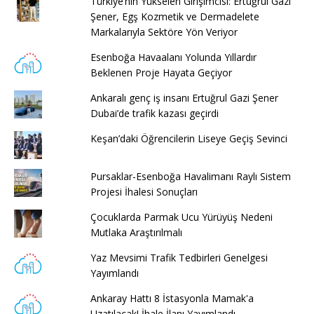
Türkiye’nin Yükselen Girişimcisi: Ertuğrul Gazi
Şener, Egş Kozmetik ve Dermadelete
Markalarıyla Sektöre Yön Veriyor
Esenboğa Havaalanı Yolunda Yıllardır
Beklenen Proje Hayata Geçiyor
Ankaralı genç iş insanı Ertuğrul Gazi Şener
Dubai’de trafik kazası geçirdi
Keşan’daki Öğrencilerin Liseye Geçiş Sevinci
Pursaklar-Esenboğa Havalimanı Raylı Sistem
Projesi İhalesi Sonuçları
Çocuklarda Parmak Ucu Yürüyüş Nedeni
Mutlaka Araştırılmalı
Yaz Mevsimi Trafik Tedbirleri Genelgesi
Yayımlandı
Ankaray Hattı 8 İstasyonla Mamak'a
Uzatılacak! İhale İlanı Yayımlandı