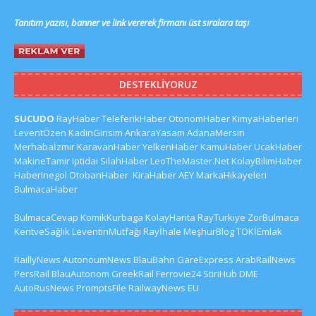
Tanıtım yazısı, banner ve link vererek firmanı üst sıralara taşı
DESTEKLIYORUZ
SUCUDO
RayHaber
TeleferikHaber
OtonomHaber
KimyaHaberleri
LeventÖzen
KadinGirisim
AnkaraYasam
AdanaMersin
Merhabaİzmir
KaravanHaber
YelkenHaber
KamuHaber
UcakHaber
MakineTamir
Iptidai
SilahHaber
LeoTheMaster.Net
KolayBilimHaber
HaberInegol
OtobanHaber
KiraHaber
AEY
MarkaHikayeleri
BulmacaHaber
BulmacaCevap
KomikKurbaga
KolayHarita
RayTurkiye
ZorBulmaca
KentveSağlık
LeventinMutfağı
Rayİhale
MeşhurBlog
TOKİEmlak
RaillyNews
AutonoumNews
BlauBahn
GareExpress
ArabRailNews
PersRail
BlauAutonom
GreekRail
Ferrovie24
StiriHub
DME
AutoRusNews
PromptsFile
RailwayNews EU