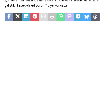
görme engelli vatandaşlarla uyumlu olmasını istedik ve beraber
çalıştık. Teşekkür ediyorum” diye konuştu.