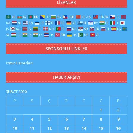
LISANLAR
AR
AZ
BN
BS
BG
CEB
ZH-CN
ZH-TW
CS
DA
NL
EN
ET
FI
FR
DE
EL
IW
HI
IT
JA
KO
LV
LT
NO
PT
RU
SR
SK
SL
ES
SV
TG
TA
TE
TH
TR
UK
UR
VI
SPONSORLU LINKLER
İzmir Haberleri
HABER ARŞIVI
ŞUBAT 2020
P
S
Ç
P
C
C
P
1
2
3
4
5
6
7
8
9
10
11
12
13
14
15
16