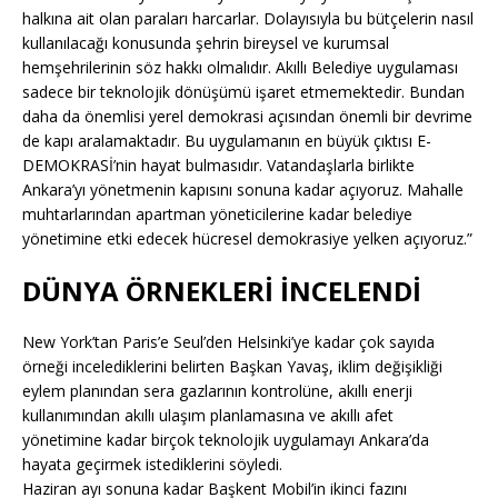
halkına ait olan paraları harcarlar. Dolayısıyla bu bütçelerin nasıl
kullanılacağı konusunda şehrin bireysel ve kurumsal
hemşehrilerinin söz hakkı olmalıdır. Akıllı Belediye uygulaması
sadece bir teknolojik dönüşümü işaret etmemektedir. Bundan
daha da önemlisi yerel demokrasi açısından önemli bir devrime
de kapı aralamaktadır. Bu uygulamanın en büyük çıktısı E-
DEMOKRASİ’nin hayat bulmasıdır. Vatandaşlarla birlikte
Ankara’yı yönetmenin kapısını sonuna kadar açıyoruz. Mahalle
muhtarlarından apartman yöneticilerine kadar belediye
yönetimine etki edecek hücresel demokrasiye yelken açıyoruz.”
DÜNYA ÖRNEKLERİ İNCELENDİ
New York’tan Paris’e Seul’den Helsinki’ye kadar çok sayıda
örneği incelediklerini belirten Başkan Yavaş, iklim değişikliği
eylem planından sera gazlarının kontrolüne, akıllı enerji
kullanımından akıllı ulaşım planlamasına ve akıllı afet
yönetimine kadar birçok teknolojik uygulamayı Ankara’da
hayata geçirmek istediklerini söyledi.
Haziran ayı sonuna kadar Başkent Mobil’in ikinci fazını