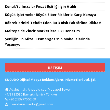
Konak’ta İmzalar Fırsat Eşitliği İçin Atıldı
Küçük İşletmeler Büyük Siber Risklerle Karşı Karşıya
Böbreklerinizi Tehdit Eden Bu 3 Risk Faktörüne Dikkat!
Maltepe’de Zincir Marketlere Sıkı Denetim
Şenliğin En Güzeli Osmangazi’nin Mahallelerinde
Yaşanıyor
İLETIŞIM
SUCUDO Dijital Medya Reklam Ajansı Hizmetleri Ltd. Şti.
🏠
Adalet mah. Anadolu cad. Megapol Tower
41/81 35530 Bayraklı İzmir / Türkiye
📞
+90 (553) 770 52 69
📩
ozendanismanlik@gmail.com