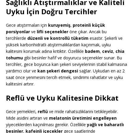
Sağlıklı Atıştırmalıklar ve Kaliteli
Uyku İçin Doğru Tercihler
Gece atıştırmaları için
kuruyemiş
,
proteinli küçük
porsiyonlar
ve
lifli seçenekler
öne çıkar. Ancak bu
tercihlerde
düzenli ve kontrollü tüketim
esastır. Şekerli ve
yüksek karbonhidratlı atıştırmalıklardan kaçınmak, uyku
kalitesini korumak adına kritiktir. Özellikle
badem
,
ceviz
,
chia
tohumu
gibi besinler hafif ve doyurucu seçenekler sunar. Bu
tercihler, gece boyunca kan şekeri seviyelerinin stabil kalmasına
yardımcı olur ve
kan şekeri dengesi
sağlar. Uykudan en az 2
saat önce yenmesini tercih etmek, sindirimi rahatlatır ve uyku
kalitesini artırır.
Reflü ve Uyku Kalitesine Dikkat
Gece yemekleri,
reflü
ve mide rahatsızlıklarını tetikleyebilir.
Mide asidini artıran ve
melatonin üretimini engelleyen
yiyeceklerden kaçınılması gerekir. Özellikle
yağlı ve baharatlı
besinler
,
kafeinli içecekler
gece saatlerinde