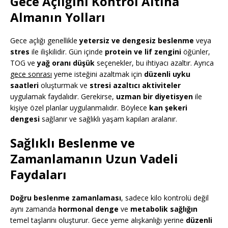
Gece Açlığını Kontrol Altına
Almanın Yolları
Gece açlığı genellikle
yetersiz ve dengesiz beslenme
veya
stres
ile ilişkilidir. Gün içinde
protein ve lif zengini
öğünler,
TOG ve
yağ oranı düşük
seçenekler, bu ihtiyacı azaltır. Ayrıca
gece sonrası
yeme isteğini azaltmak için
düzenli uyku
saatleri
oluşturmak ve
stresi azaltıcı aktiviteler
uygulamak faydalıdır. Gerekirse,
uzman bir diyetisyen
ile
kişiye özel planlar uygulanmalıdır. Böylece
kan şekeri
dengesi
sağlanır ve sağlıklı yaşam kapıları aralanır.
Sağlıklı Beslenme ve
Zamanlamanın Uzun Vadeli
Faydaları
Doğru beslenme zamanlaması
, sadece kilo kontrolü değil
aynı zamanda
hormonal denge
ve
metabolik sağlığın
temel taşlarını oluşturur. Gece yeme alışkanlığı yerine
düzenli