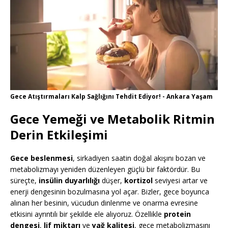
Gece Atıştırmaları Kalp Sağlığını Tehdit Ediyor! - Ankara Yaşam
Gece Yemeği ve Metabolik Ritmin
Derin Etkileşimi
Gece beslenmesi
, sirkadiyen saatin doğal akışını bozan ve
metabolizmayı yeniden düzenleyen güçlü bir faktördür. Bu
süreçte,
insülin duyarlılığı
düşer,
kortizol
seviyesi artar ve
enerji dengesinin bozulmasına yol açar. Bizler, gece boyunca
alınan her besinin, vücudun dinlenme ve onarma evresine
etkisini ayrıntılı bir şekilde ele alıyoruz. Özellikle
protein
dengesi
,
lif miktarı
ve
yağ kalitesi
, gece metabolizmasını