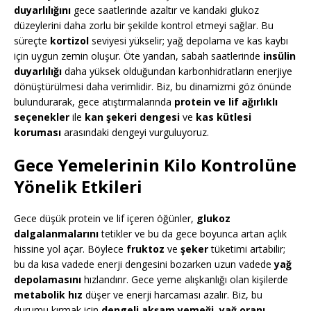
duyarlılığını
gece saatlerinde azaltır ve kandaki glukoz
düzeylerini daha zorlu bir şekilde kontrol etmeyi sağlar. Bu
süreçte
kortizol
seviyesi yükselir; yağ depolama ve kas kaybı
için uygun zemin oluşur. Öte yandan, sabah saatlerinde
insülin
duyarlılığı
daha yüksek olduğundan karbonhidratların enerjiye
dönüştürülmesi daha verimlidir. Biz, bu dinamizmi göz önünde
bulundurarak, gece atıştırmalarında
protein ve lif ağırlıklı
seçenekler
ile
kan şekeri dengesi
ve
kas kütlesi
koruması
arasındaki dengeyi vurguluyoruz.
Gece Yemelerinin Kilo Kontrolüne
Yönelik Etkileri
Gece düşük protein ve lif içeren öğünler,
glukoz
dalgalanmalarını
tetikler ve bu da gece boyunca artan açlık
hissine yol açar. Böylece
fruktoz
ve
şeker
tüketimi artabilir;
bu da kısa vadede enerji dengesini bozarken uzun vadede
yağ
depolamasını
hızlandırır. Gece yeme alışkanlığı olan kişilerde
metabolik hız
düşer ve enerji harcaması azalır. Biz, bu
durumu kırmak için
dengeli akşam yemeği
,
yağ oranı