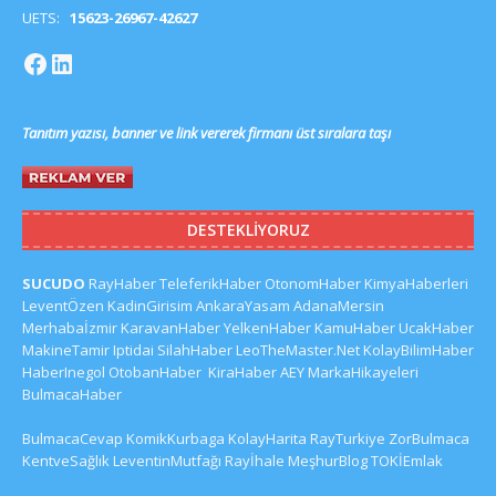
UETS:
15623-26967-42627
Tanıtım yazısı, banner ve link vererek firmanı üst sıralara taşı
DESTEKLIYORUZ
SUCUDO
RayHaber
TeleferikHaber
OtonomHaber
KimyaHaberleri
LeventÖzen
KadinGirisim
AnkaraYasam
AdanaMersin
Merhabaİzmir
KaravanHaber
YelkenHaber
KamuHaber
UcakHaber
MakineTamir
Iptidai
SilahHaber
LeoTheMaster.Net
KolayBilimHaber
HaberInegol
OtobanHaber
KiraHaber
AEY
MarkaHikayeleri
BulmacaHaber
BulmacaCevap
KomikKurbaga
KolayHarita
RayTurkiye
ZorBulmaca
KentveSağlık
LeventinMutfağı
Rayİhale
MeşhurBlog
TOKİEmlak