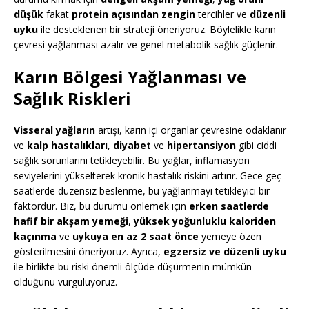
düşük
fakat
protein açısından zengin
tercihler ve
düzenli
uyku
ile desteklenen bir strateji öneriyoruz. Böylelikle karın
çevresi yağlanması azalır ve genel metabolik sağlık güçlenir.
Karın Bölgesi Yağlanması ve
Sağlık Riskleri
Visseral yağların
artışı, karın içi organlar çevresine odaklanır
ve
kalp hastalıkları
,
diyabet
ve
hipertansiyon
gibi ciddi
sağlık sorunlarını tetikleyebilir. Bu yağlar, inflamasyon
seviyelerini yükselterek kronik hastalık riskini artırır. Gece geç
saatlerde düzensiz beslenme, bu yağlanmayı tetikleyici bir
faktördür. Biz, bu durumu önlemek için
erken saatlerde
hafif bir akşam yemeği
,
yüksek yoğunluklu kaloriden
kaçınma
ve
uykuya en az 2 saat önce
yemeye özen
gösterilmesini öneriyoruz. Ayrıca,
egzersiz ve düzenli uyku
ile birlikte bu riski önemli ölçüde düşürmenin mümkün
olduğunu vurguluyoruz.