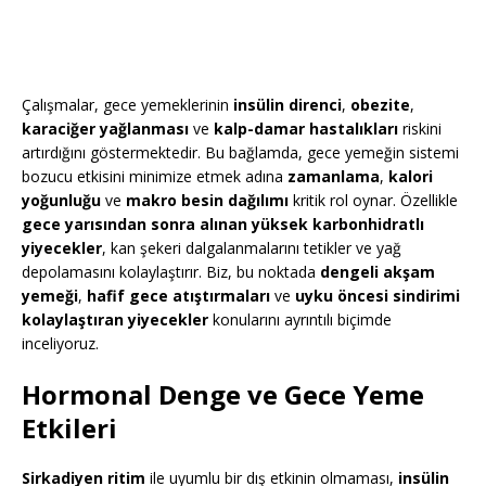
Çalışmalar, gece yemeklerinin
insülin direnci
,
obezite
,
karaciğer yağlanması
ve
kalp-damar hastalıkları
riskini
artırdığını göstermektedir. Bu bağlamda, gece yemeğin sistemi
bozucu etkisini minimize etmek adına
zamanlama
,
kalori
yoğunluğu
ve
makro besin dağılımı
kritik rol oynar. Özellikle
gece yarısından sonra alınan yüksek karbonhidratlı
yiyecekler
, kan şekeri dalgalanmalarını tetikler ve yağ
depolamasını kolaylaştırır. Biz, bu noktada
dengeli akşam
yemeği
,
hafif gece atıştırmaları
ve
uyku öncesi sindirimi
kolaylaştıran yiyecekler
konularını ayrıntılı biçimde
inceliyoruz.
Hormonal Denge ve Gece Yeme
Etkileri
Sirkadiyen ritim
ile uyumlu bir dış etkinin olmaması,
insülin