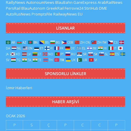
RaillyNews
AutonoumNews
BlauBahn
GareExpress
ArabRailNews
PersRail
BlauAutonom
GreekRail
Ferrovie24
StiriHub
DME
AutoRusNews
PromptsFile
RailwayNews EU
LISANLAR
AR
AZ
BN
BS
BG
CEB
ZH-CN
ZH-TW
CS
DA
NL
EN
ET
FI
FR
DE
EL
IW
HI
IT
JA
KO
LV
LT
NO
PT
RU
SR
SK
SL
ES
SV
TG
TA
TE
TH
TR
UK
UR
VI
SPONSORLU LINKLER
İzmir Haberleri
HABER ARŞIVI
OCAK 2026
P
S
Ç
P
C
C
P