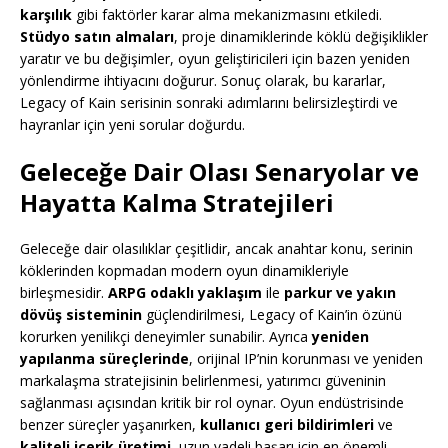
karşılık
gibi faktörler karar alma mekanizmasını etkiledi.
Stüdyo satın almaları
, proje dinamiklerinde köklü değişiklikler
yaratır ve bu değişimler, oyun geliştiricileri için bazen yeniden
yönlendirme ihtiyacını doğurur. Sonuç olarak, bu kararlar,
Legacy of Kain serisinin sonraki adımlarını belirsizleştirdi ve
hayranlar için yeni sorular doğurdu.
Geleceğe Dair Olası Senaryolar ve
Hayatta Kalma Stratejileri
Geleceğe dair olasılıklar çeşitlidir, ancak anahtar konu, serinin
köklerinden kopmadan modern oyun dinamikleriyle
birleşmesidir.
ARPG odaklı yaklaşım
ile
parkur ve yakın
dövüş sisteminin
güçlendirilmesi, Legacy of Kain’in özünü
korurken yenilikçi deneyimler sunabilir. Ayrıca
yeniden
yapılanma süreçlerinde
, orijinal IP’nin korunması ve yeniden
markalaşma stratejisinin belirlenmesi, yatırımcı güveninin
sağlanması açısından kritik bir rol oynar. Oyun endüstrisinde
benzer süreçler yaşanırken,
kullanıcı geri bildirimleri
ve
kaliteli içerik üretimi
, uzun vadeli başarı için en önemli