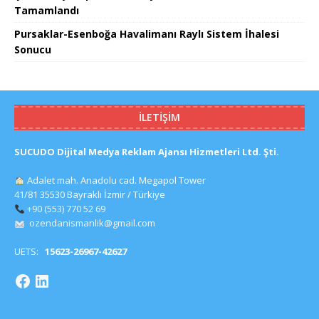
Tamamlandı
Pursaklar-Esenboğa Havalimanı Raylı Sistem İhalesi
Sonucu
İLETIŞIM
SUCUDO Dijital Medya Reklam Ajansı Hizmetleri Ltd. Şti.
Adalet mah. Anadolu cad. Megapol Tower
41/81 35530 Bayraklı İzmir / Türkiye
+90 (553) 770 52 69
ozendanismanlik@gmail.com
UETS:
15623-26967-42627