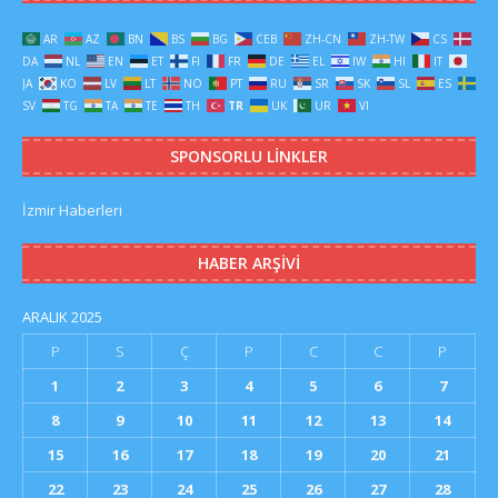
AR
AZ
BN
BS
BG
CEB
ZH-CN
ZH-TW
CS
DA
NL
EN
ET
FI
FR
DE
EL
IW
HI
IT
JA
KO
LV
LT
NO
PT
RU
SR
SK
SL
ES
SV
TG
TA
TE
TH
TR
UK
UR
VI
SPONSORLU LINKLER
İzmir Haberleri
HABER ARŞIVI
ARALIK 2025
P
S
Ç
P
C
C
P
1
2
3
4
5
6
7
8
9
10
11
12
13
14
15
16
17
18
19
20
21
22
23
24
25
26
27
28