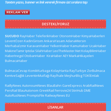
Tanıtım yazısı, banner ve link vererek firmanı üst sıralara taşı
DESTEKLIYORUZ
SUCUDO
RayHaber
TeleferikHaber
OtonomHaber
KimyaHaberleri
LeventÖzen
KadinGirisim
AnkaraYasam
AdanaMersin
Merhabaİzmir
KaravanHaber
YelkenHaber
KamuHaber
UcakHaber
MakineTamir
Iptidai
SilahHaber
LeoTheMaster.Net
KolayBilimHaber
HaberInegol
OtobanHaber
KiraHaber
AEY
MarkaHikayeleri
BulmacaHaber
BulmacaCevap
KomikKurbaga
KolayHarita
RayTurkiye
ZorBulmaca
KentveSağlık
LeventinMutfağı
Rayİhale
MeşhurBlog
TOKİEmlak
RaillyNews
AutonoumNews
BlauBahn
GareExpress
ArabRailNews
PersRail
BlauAutonom
GreekRail
Ferrovie24
StiriHub
DME
AutoRusNews
PromptsFile
RailwayNews EU
LISANLAR