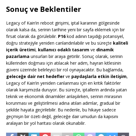
Sonuç ve Beklentiler
Legacy of Kain’in reboot girişimi, iptal kararının gölgesinde
olarak kalsa da, serinin tarihine yeni bir sayfa eklemek için bir
fırsat olarak da görülebilir.
P16
kod adının taşıdığı potansiyel,
doğru stratejiyle yeniden canlandırılabilir ve bu süreçte
kaliteli
içerik üretimi
,
kullanıcı odaklı tasarım
ve
dinamik
pazarlama
unsurları bir araya getirilir. Sonuç olarak, serinin
küllerinden doğması için atılacak her adım, hayran kitlesinin
güveni üzerinde belirleyici bir rol oynayacaktır. Bu bağlamda,
geleceğe dair net hedefler
ve
paydaşlarla etkin iletişim
,
Legacy of Kain’in yeniden canlanması için en kritik faktörler
olarak karşımızda duruyor. Bu süreçte, iptallerin ardında yatan
teknik ve ekonomik dinamikler anlaşılırken, serinin mirasının
korunması ve geliştirilmesi adına atılan adımlar, gradual bir
şekilde hayata geçirilebilir. Bu nedenle, bu hikaye sadece
geçmişin bir özeti değil, geleceğe dair umudun da kapısını
aralayan bir yol haritası olarak okunabilir.