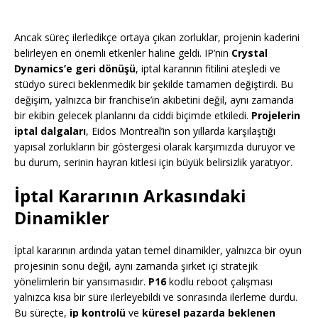
Ancak süreç ilerledikçe ortaya çıkan zorluklar, projenin kaderini
belirleyen en önemli etkenler haline geldi. IP’nin
Crystal
Dynamics’e geri dönüşü
, iptal kararının fitilini ateşledi ve
stüdyo süreci beklenmedik bir şekilde tamamen değiştirdi. Bu
değişim, yalnızca bir franchise’in akıbetini değil, aynı zamanda
bir ekibin gelecek planlarını da ciddi biçimde etkiledi.
Projelerin
iptal dalgaları
, Eidos Montreal’in son yıllarda karşılaştığı
yapısal zorlukların bir göstergesi olarak karşımızda duruyor ve
bu durum, serinin hayran kitlesi için büyük belirsizlik yaratıyor.
İptal Kararının Arkasındaki
Dinamikler
İptal kararının ardında yatan temel dinamikler, yalnızca bir oyun
projesinin sonu değil, aynı zamanda şirket içi stratejik
yönelimlerin bir yansımasıdır.
P16
kodlu reboot çalışması
yalnızca kısa bir süre ilerleyebildi ve sonrasında ilerleme durdu.
Bu süreçte,
ip kontrolü
ve
küresel pazarda beklenen