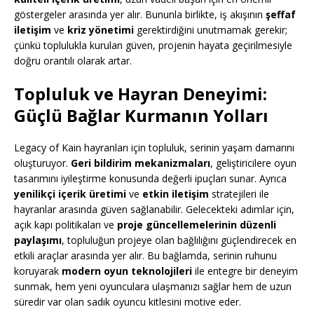
göstergeler arasında yer alır. Bununla birlikte, iş akışının
şeffaf
iletişim
ve
kriz yönetimi
gerektirdiğini unutmamak gerekir;
çünkü toplulukla kurulan güven, projenin hayata geçirilmesiyle
doğru orantılı olarak artar.
Topluluk ve Hayran Deneyimi:
Güçlü Bağlar Kurmanın Yolları
Legacy of Kain hayranları için topluluk, serinin yaşam damarını
oluşturuyor.
Geri bildirim mekanizmaları
, geliştiricilere oyun
tasarımını iyileştirme konusunda değerli ipuçları sunar. Ayrıca
yenilikçi içerik üretimi
ve
etkin iletişim
stratejileri ile
hayranlar arasında güven sağlanabilir. Gelecekteki adımlar için,
açık kapı politikaları ve
proje güncellemelerinin düzenli
paylaşımı
, topluluğun projeye olan bağlılığını güçlendirecek en
etkili araçlar arasında yer alır. Bu bağlamda, serinin ruhunu
koruyarak
modern oyun teknolojileri
ile entegre bir deneyim
sunmak, hem yeni oyunculara ulaşmanızı sağlar hem de uzun
süredir var olan sadık oyuncu kitlesini motive eder.