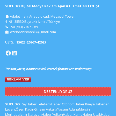
SUCUDO Dijital Medya Reklam Ajansı Hizmetleri Ltd. Şti.
🏠
Adalet mah. Anadolu cad. Megapol Tower
41/81 35530 Bayraklı İzmir / Türkiye
📞
+90 (553) 770 52 69
📩
ozendanismanlik@gmail.com
UETS:
15623-26967-42627
Tanıtım yazısı, banner ve link vererek firmanı üst sıralara taşı
DESTEKLIYORUZ
SUCUDO
RayHaber
TeleferikHaber
OtonomHaber
KimyaHaberleri
LeventÖzen
KadinGirisim
AnkaraYasam
AdanaMersin
Merhabaİzmir
KaravanHaber
YelkenHaber
KamuHaber
UcakHaber