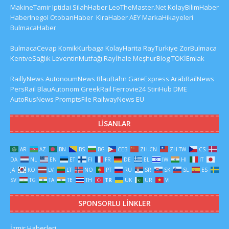
MakineTamir
Iptidai
SilahHaber
LeoTheMaster.Net
KolayBilimHaber
HaberInegol
OtobanHaber
KiraHaber
AEY
MarkaHikayeleri
BulmacaHaber
BulmacaCevap
KomikKurbaga
KolayHarita
RayTurkiye
ZorBulmaca
KentveSağlık
LeventinMutfağı
Rayİhale
MeşhurBlog
TOKİEmlak
RaillyNews
AutonoumNews
BlauBahn
GareExpress
ArabRailNews
PersRail
BlauAutonom
GreekRail
Ferrovie24
StiriHub
DME
AutoRusNews
PromptsFile
RailwayNews EU
LISANLAR
AR
AZ
BN
BS
BG
CEB
ZH-CN
ZH-TW
CS
DA
NL
EN
ET
FI
FR
DE
EL
IW
HI
IT
JA
KO
LV
LT
NO
PT
RU
SR
SK
SL
ES
SV
TG
TA
TE
TH
TR
UK
UR
VI
SPONSORLU LINKLER
İzmir Haberleri