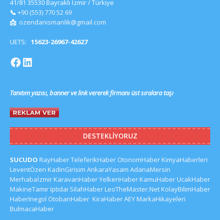
41/81 35530 Bayraklı İzmir / Türkiye
📞
+90 (553) 770 52 69
📩
ozendanismanlik@gmail.com
UETS:
15623-26967-42627
Tanıtım yazısı, banner ve link vererek firmanı üst sıralara taşı
DESTEKLIYORUZ
SUCUDO
RayHaber
TeleferikHaber
OtonomHaber
KimyaHaberleri
LeventÖzen
KadinGirisim
AnkaraYasam
AdanaMersin
Merhabaİzmir
KaravanHaber
YelkenHaber
KamuHaber
UcakHaber
MakineTamir
Iptidai
SilahHaber
LeoTheMaster.Net
KolayBilimHaber
HaberInegol
OtobanHaber
KiraHaber
AEY
MarkaHikayeleri
BulmacaHaber