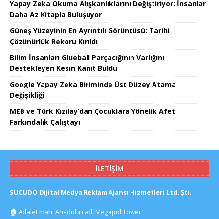
Yapay Zeka Okuma Alışkanlıklarını Değiştiriyor: İnsanlar
Daha Az Kitapla Buluşuyor
Güneş Yüzeyinin En Ayrıntılı Görüntüsü: Tarihi
Çözünürlük Rekoru Kırıldı
Bilim İnsanları Glueball Parçacığının Varlığını
Destekleyen Kesin Kanıt Buldu
Google Yapay Zeka Biriminde Üst Düzey Atama
Değişikliği
MEB ve Türk Kızılay’dan Çocuklara Yönelik Afet
Farkındalık Çalıştayı
İLETIŞIM
SUCUDO Dijital Medya Reklam Ajansı Hizmetleri Ltd. Şti.
🏠
Adalet mah. Anadolu cad. Megapol Tower