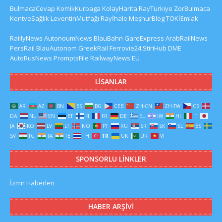
BulmacaCevap
KomikKurbaga
KolayHarita
RayTurkiye
ZorBulmaca
KentveSağlık
LeventinMutfağı
Rayİhale
MeşhurBlog
TOKİEmlak
RaillyNews
AutonoumNews
BlauBahn
GareExpress
ArabRailNews
PersRail
BlauAutonom
GreekRail
Ferrovie24
StiriHub
DME
AutoRusNews
PromptsFile
RailwayNews EU
LISANLAR
AR
AZ
BN
BS
BG
CEB
ZH-CN
ZH-TW
CS
DA
NL
EN
ET
FI
FR
DE
EL
IW
HI
IT
JA
KO
LV
LT
NO
PT
RU
SR
SK
SL
ES
SV
TG
TA
TE
TH
TR
UK
UR
VI
SPONSORLU LINKLER
İzmir Haberleri
HABER ARŞIVI