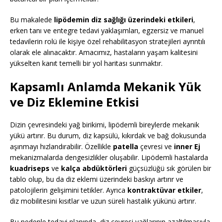
Bu makalede
lipödemin diz sağlığı üzerindeki etkileri
,
erken tanı ve entegre tedavi yaklaşımları, egzersiz ve manuel
tedavilerin rolü ile kişiye özel rehabilitasyon stratejileri ayrıntılı
olarak ele alınacaktır. Amacımız, hastaların yaşam kalitesini
yükselten kanıt temelli bir yol haritası sunmaktır.
Kapsamlı Anlamda Mekanik Yük
ve Diz Eklemine Etkisi
Dizin çevresindeki yağ birikimi, lipödemli bireylerde mekanik
yükü artırır. Bu durum, diz kapsülü, kıkırdak ve bağ dokusunda
aşınmayı hızlandırabilir. Özellikle
patella
çevresi ve
inner Ej
mekanizmalarda dengesizlikler oluşabilir. Lipödemli hastalarda
kuadriseps
ve
kalça abdüktörleri
güçsüzlüğü sık görülen bir
tablo olup, bu da diz eklemi üzerindeki baskıyı artırır ve
patolojilerin gelişimini tetikler. Ayrıca
kontraktüvar etkiler
,
diz mobilitesini kısıtlar ve uzun süreli hastalık yükünü artırır.
Bu nedenle tedavi planında, diz çevresi yağlarının azaltılmasıyla