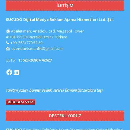
İLETIŞIM
SUCUDO Dijital Medya Reklam Ajansı Hizmetleri Ltd. Şti.
🏠
Adalet mah. Anadolu cad. Megapol Tower
41/81 35530 Bayraklı İzmir / Türkiye
📞
+90 (553) 770 52 69
📩
ozendanismanlik@gmail.com
UETS:
15623-26967-42627
Tanıtım yazısı, banner ve link vererek firmanı üst sıralara taşı
DESTEKLIYORUZ
SUCUDO
RayHaber
TeleferikHaber
OtonomHaber
KimyaHaberleri