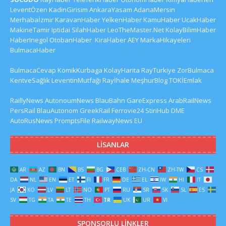
LeventÖzen
KadinGirisim
AnkaraYasam
AdanaMersin
Merhabaİzmir
KaravanHaber
YelkenHaber
KamuHaber
UcakHaber
MakineTamir
Iptidai
SilahHaber
LeoTheMaster.Net
KolayBilimHaber
HaberInegol
OtobanHaber
KiraHaber
AEY
MarkaHikayeleri
BulmacaHaber
BulmacaCevap
KomikKurbaga
KolayHarita
RayTurkiye
ZorBulmaca
KentveSağlık
LeventinMutfağı
Rayİhale
MeşhurBlog
TOKİEmlak
RaillyNews
AutonoumNews
BlauBahn
GareExpress
ArabRailNews
PersRail
BlauAutonom
GreekRail
Ferrovie24
StiriHub
DME
AutoRusNews
PromptsFile
RailwayNews EU
LISANLAR
AR
AZ
BN
BS
BG
CEB
ZH-CN
ZH-TW
CS
DA
NL
EN
ET
FI
FR
DE
EL
IW
HI
IT
JA
KO
LV
LT
NO
PT
RU
SR
SK
SL
ES
SV
TG
TA
TE
TH
TR
UK
UR
VI
SPONSORLU LINKLER