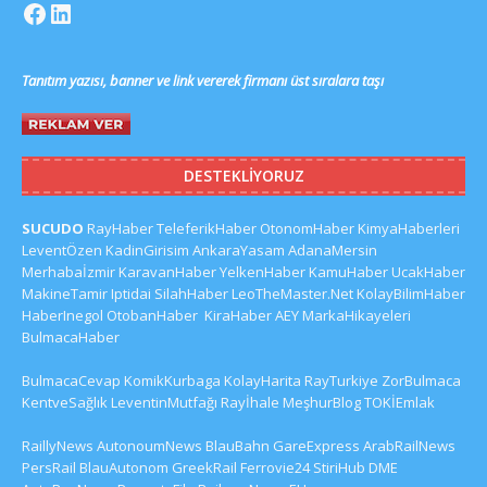
Tanıtım yazısı, banner ve link vererek firmanı üst sıralara taşı
DESTEKLIYORUZ
SUCUDO
RayHaber
TeleferikHaber
OtonomHaber
KimyaHaberleri
LeventÖzen
KadinGirisim
AnkaraYasam
AdanaMersin
Merhabaİzmir
KaravanHaber
YelkenHaber
KamuHaber
UcakHaber
MakineTamir
Iptidai
SilahHaber
LeoTheMaster.Net
KolayBilimHaber
HaberInegol
OtobanHaber
KiraHaber
AEY
MarkaHikayeleri
BulmacaHaber
BulmacaCevap
KomikKurbaga
KolayHarita
RayTurkiye
ZorBulmaca
KentveSağlık
LeventinMutfağı
Rayİhale
MeşhurBlog
TOKİEmlak
RaillyNews
AutonoumNews
BlauBahn
GareExpress
ArabRailNews
PersRail
BlauAutonom
GreekRail
Ferrovie24
StiriHub
DME