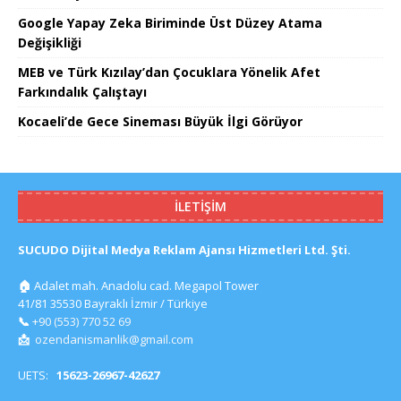
Google Yapay Zeka Biriminde Üst Düzey Atama
Değişikliği
MEB ve Türk Kızılay’dan Çocuklara Yönelik Afet
Farkındalık Çalıştayı
Kocaeli’de Gece Sineması Büyük İlgi Görüyor
İLETIŞIM
SUCUDO Dijital Medya Reklam Ajansı Hizmetleri Ltd. Şti.
🏠
Adalet mah. Anadolu cad. Megapol Tower
41/81 35530 Bayraklı İzmir / Türkiye
📞
+90 (553) 770 52 69
📩
ozendanismanlik@gmail.com
UETS:
15623-26967-42627