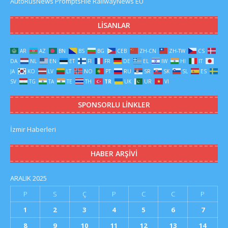
AutoRusNews
PromptsFile
RailwayNews EU
LISANLAR
AR
AZ
BN
BS
BG
CEB
ZH-CN
ZH-TW
CS
DA
NL
EN
ET
FI
FR
DE
EL
IW
HI
IT
JA
KO
LV
LT
NO
PT
RU
SR
SK
SL
ES
SV
TG
TA
TE
TH
TR
UK
UR
VI
SPONSORLU LINKLER
İzmir Haberleri
HABER ARŞIVI
ARALIK 2025
P
S
Ç
P
C
C
P
1
2
3
4
5
6
7
8
9
10
11
12
13
14