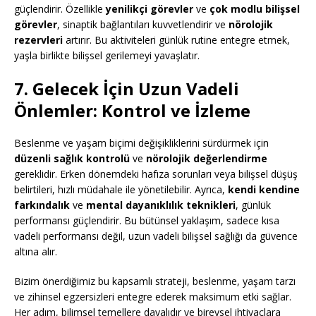
güçlendirir. Özellikle
yenilikçi görevler
ve
çok modlu bilişsel
görevler
, sinaptik bağlantıları kuvvetlendirir ve
nörolojik
rezervleri
artırır. Bu aktiviteleri günlük rutine entegre etmek,
yaşla birlikte bilişsel gerilemeyi yavaşlatır.
7. Gelecek İçin Uzun Vadeli
Önlemler: Kontrol ve İzleme
Beslenme ve yaşam biçimi değişikliklerini sürdürmek için
düzenli sağlık kontrolü
ve
nörolojik değerlendirme
gereklidir. Erken dönemdeki hafıza sorunları veya bilişsel düşüş
belirtileri, hızlı müdahale ile yönetilebilir. Ayrıca,
kendi kendine
farkındalık
ve
mental dayanıklılık teknikleri
, günlük
performansı güçlendirir. Bu bütünsel yaklaşım, sadece kısa
vadeli performansı değil, uzun vadeli bilişsel sağlığı da güvence
altına alır.
Bizim önerdiğimiz bu kapsamlı strateji, beslenme, yaşam tarzı
ve zihinsel egzersizleri entegre ederek maksimum etki sağlar.
Her adım, bilimsel temellere dayalıdır ve bireysel ihtiyaçlara