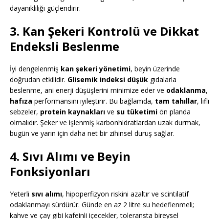
dayanıklılığı güçlendirir.
3. Kan Şekeri Kontrolü ve Dikkat
Endeksli Beslenme
İyi dengelenmiş
kan şekeri yönetimi
, beyin üzerinde
doğrudan etkilidir.
Glisemik indeksi düşük
gıdalarla
beslenme, ani enerji düşüşlerini minimize eder ve
odaklanma
,
hafıza
performansını iyileştirir. Bu bağlamda,
tam tahıllar
, lifli
sebzeler,
protein kaynakları
ve
su tüketimi
ön planda
olmalıdır. Şeker ve işlenmiş karbonhidratlardan uzak durmak,
bugün ve yarın için daha net bir zihinsel duruş sağlar.
4. Sıvı Alımı ve Beyin
Fonksiyonları
Yeterli
sıvı alımı
, hipoperfizyon riskini azaltır ve scintilatif
odaklanmayı sürdürür. Günde en az 2 litre su hedeflenmeli;
kahve ve çay gibi kafeinli içecekler, toleransta bireysel