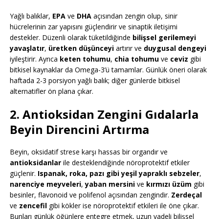
Yağlı balıklar,
EPA
ve
DHA
açısından zengin olup, sinir
hücrelerinin zar yapısını güçlendirir ve sinaptik iletişimi
destekler. Düzenli olarak tüketildiğinde
bilişsel gerilemeyi
yavaşlatır
,
üretken düşünceyi
artırır ve
duygusal dengeyi
iyileştirir. Ayrıca
keten tohumu
,
chia tohumu
ve
ceviz
gibi
bitkisel kaynaklar da Omega-3’ü tamamlar. Günlük öneri olarak
haftada 2-3 porsiyon yağlı balık; diğer günlerde bitkisel
alternatifler ön plana çıkar.
2. Antioksidan Zengini Gıdalarla
Beyin Direncini Artırma
Beyin, oksidatif strese karşı hassas bir organdır ve
antioksidanlar
ile desteklendiğinde nöroprotektif etkiler
güçlenir.
Ispanak, roka, pazı gibi yeşil yapraklı sebzeler
,
narenciye meyveleri
,
yaban mersini
ve
kırmızı üzüm
gibi
besinler, flavonoid ve polifenol açısından zengindir.
Zerdeçal
ve
zencefil
gibi kökler ise nöroprotektif etkileri ile öne çıkar.
Bunları günlük öğünlere entegre etmek, uzun vadeli bilişsel