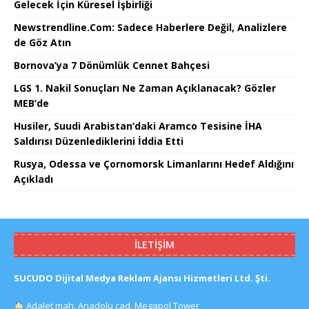
Gelecek İçin Küresel İşbirliği
Newstrendline.Com: Sadece Haberlere Değil, Analizlere
de Göz Atın
Bornova’ya 7 Dönümlük Cennet Bahçesi
LGS 1. Nakil Sonuçları Ne Zaman Açıklanacak? Gözler
MEB’de
Husiler, Suudi Arabistan’daki Aramco Tesisine İHA
Saldırısı Düzenlediklerini İddia Etti
Rusya, Odessa ve Çornomorsk Limanlarını Hedef Aldığını
Açıkladı
İLETIŞIM
SUCUDO Dijital Medya Reklam Ajansı Hizmetleri Ltd. Şti.
Adalet mah. Anadolu cad. Megapol Tower