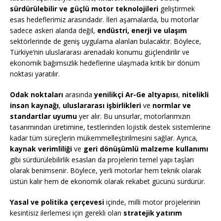
sürdürülebilir ve güçlü motor teknolojileri
geliştirmek
esas hedeflerimiz arasındadır. İleri aşamalarda, bu motorlar
sadece askeri alanda değil,
endüstri, enerji ve ulaşım
sektörlerinde de geniş uygulama alanları bulacaktır. Böylece,
Türkiye’nin uluslararası arenadaki konumu güçlendirilir ve
ekonomik bağımsızlık hedeflerine ulaşmada kritik bir dönüm
noktası yaratılır.
Odak noktaları
arasında
yenilikçi Ar-Ge altyapısı
,
nitelikli
insan kaynağı
,
uluslararası işbirlikleri
ve
normlar ve
standartlar uyumu
yer alır. Bu unsurlar, motorlarımızın
tasarımından üretimine, testlerinden lojistik destek sistemlerine
kadar tüm süreçlerin mükemmelleştirilmesini sağlar. Ayrıca,
kaynak verimliliği
ve
geri dönüşümlü malzeme kullanımı
gibi sürdürülebilirlik esasları da projelerin temel yapı taşları
olarak benimsenir. Böylece, yerli motorlar hem teknik olarak
üstün kalır hem de ekonomik olarak rekabet gücünü sürdürür.
Yasal ve politika çerçevesi
içinde, milli motor projelerinin
kesintisiz ilerlemesi için gerekli olan
stratejik yatırım