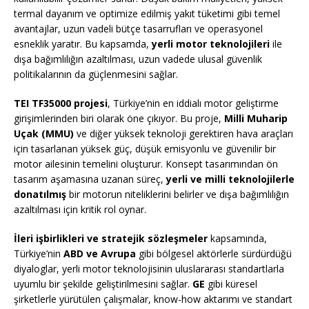
termal dayanım ve optimize edilmiş yakıt tüketimi gibi temel
avantajlar, uzun vadeli bütçe tasarrufları ve operasyonel
esneklik yaratır. Bu kapsamda,
yerli motor teknolojileri
ile
dışa bağımlılığın azaltılması, uzun vadede ulusal güvenlik
politikalarının da güçlenmesini sağlar.
TEI TF35000 projesi
, Türkiye’nin en iddialı motor geliştirme
girişimlerinden biri olarak öne çıkıyor. Bu proje,
Milli Muharip
Uçak (MMU)
ve diğer yüksek teknoloji gerektiren hava araçları
için tasarlanan yüksek güç, düşük emisyonlu ve güvenilir bir
motor ailesinin temelini oluşturur. Konsept tasarımından ön
tasarım aşamasına uzanan süreç,
yerli ve milli teknolojilerle
donatılmış
bir motorun niteliklerini belirler ve dışa bağımlılığın
azaltılması için kritik rol oynar.
İleri işbirlikleri ve stratejik sözleşmeler
kapsamında,
Türkiye’nin
ABD ve Avrupa
gibi bölgesel aktörlerle sürdürdüğü
diyaloglar, yerli motor teknolojisinin uluslararası standartlarla
uyumlu bir şekilde geliştirilmesini sağlar.
GE
gibi küresel
şirketlerle yürütülen çalışmalar, know-how aktarımı ve standart