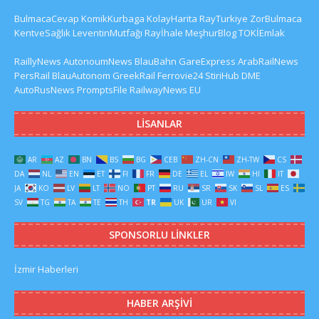
BulmacaCevap
KomikKurbaga
KolayHarita
RayTurkiye
ZorBulmaca
KentveSağlık
LeventinMutfağı
Rayİhale
MeşhurBlog
TOKİEmlak
RaillyNews
AutonoumNews
BlauBahn
GareExpress
ArabRailNews
PersRail
BlauAutonom
GreekRail
Ferrovie24
StiriHub
DME
AutoRusNews
PromptsFile
RailwayNews EU
LISANLAR
AR
AZ
BN
BS
BG
CEB
ZH-CN
ZH-TW
CS
DA
NL
EN
ET
FI
FR
DE
EL
IW
HI
IT
JA
KO
LV
LT
NO
PT
RU
SR
SK
SL
ES
SV
TG
TA
TE
TH
TR
UK
UR
VI
SPONSORLU LINKLER
İzmir Haberleri
HABER ARŞIVI