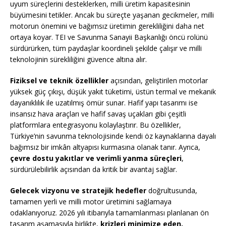
uyum süreçlerini desteklerken, milli üretim kapasitesinin
büyümesini tetikler. Ancak bu süreçte yaşanan gecikmeler, milli
motorun önemini ve bağımsız üretimin gerekliliğini daha net
ortaya koyar. TEI ve Savunma Sanayii Başkanlığı öncü rolünü
sürdürürken, tüm paydaşlar koordineli şekilde çalışır ve milli
teknolojinin sürekliliğini güvence altına alır.
Fiziksel ve teknik özellikler
açısından, geliştirilen motorlar
yüksek güç çıkışı, düşük yakıt tüketimi, üstün termal ve mekanik
dayanıklılık ile uzatılmış ömür sunar. Hafif yapı tasarımı ise
insansız hava araçları ve hafif savaş uçakları gibi çeşitli
platformlara entegrasyonu kolaylaştırır. Bu özellikler,
Türkiye’nin savunma teknolojisinde kendi öz kaynaklarına dayalı
bağımsız bir imkân altyapısı kurmasına olanak tanır. Ayrıca,
çevre dostu yakıtlar ve verimli yanma süreçleri
,
sürdürülebilirlik açısından da kritik bir avantaj sağlar.
Gelecek vizyonu ve stratejik hedefler
doğrultusunda,
tamamen yerli ve milli motor üretimini sağlamaya
odaklanıyoruz. 2026 yılı itibarıyla tamamlanması planlanan ön
tasarım aşamasıyla birlikte,
krizleri minimize eden,