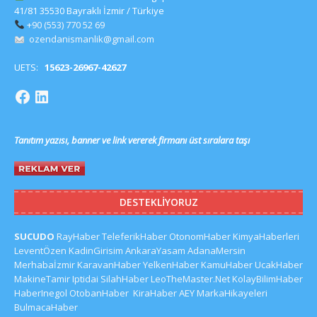
41/81 35530 Bayraklı İzmir / Türkiye
+90 (553) 770 52 69
ozendanismanlik@gmail.com
UETS:
15623-26967-42627
Tanıtım yazısı, banner ve link vererek firmanı üst sıralara taşı
DESTEKLIYORUZ
SUCUDO
RayHaber
TeleferikHaber
OtonomHaber
KimyaHaberleri
LeventÖzen
KadinGirisim
AnkaraYasam
AdanaMersin
Merhabaİzmir
KaravanHaber
YelkenHaber
KamuHaber
UcakHaber
MakineTamir
Iptidai
SilahHaber
LeoTheMaster.Net
KolayBilimHaber
HaberInegol
OtobanHaber
KiraHaber
AEY
MarkaHikayeleri
BulmacaHaber