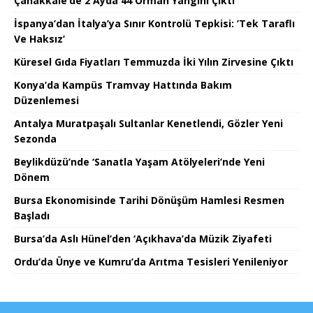
Çanakkale’de 2 Ayda 44 Orman Yangını Çıktı
İspanya’dan İtalya’ya Sınır Kontrolü Tepkisi: ’Tek Taraflı
Ve Haksız’
Küresel Gıda Fiyatları Temmuzda İki Yılın Zirvesine Çıktı
Konya’da Kampüs Tramvay Hattında Bakım
Düzenlemesi
Antalya Muratpaşalı Sultanlar Kenetlendi, Gözler Yeni
Sezonda
Beylikdüzü’nde ‘Sanatla Yaşam Atölyeleri’nde Yeni
Dönem
Bursa Ekonomisinde Tarihi Dönüşüm Hamlesi Resmen
Başladı
Bursa’da Aslı Hünel’den ‘Açıkhava’da Müzik Ziyafeti
Ordu’da Ünye ve Kumru’da Arıtma Tesisleri Yenileniyor