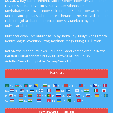
SUCUDO
RayHaber
TeleferikHaber
OtonomHaber
KimyaHaberleri
LeventÖzen
KadinGirisim
AnkaraYasam
AdanaMersin
Merhabaİzmir
KaravanHaber
YelkenHaber
KamuHaber
UcakHaber
MakineTamir
Iptidai
SilahHaber
LeoTheMaster.Net
KolayBilimHaber
HaberInegol
OtobanHaber
KiraHaber
AEY
MarkaHikayeleri
BulmacaHaber
BulmacaCevap
KomikKurbaga
KolayHarita
RayTurkiye
ZorBulmaca
KentveSağlık
LeventinMutfağı
Rayİhale
MeşhurBlog
TOKİEmlak
RaillyNews
AutonoumNews
BlauBahn
GareExpress
ArabRailNews
PersRail
BlauAutonom
GreekRail
Ferrovie24
StiriHub
DME
AutoRusNews
PromptsFile
RailwayNews EU
LISANLAR
AR
AZ
BN
BS
BG
CEB
ZH-CN
ZH-TW
CS
DA
NL
EN
ET
FI
FR
DE
EL
IW
HI
IT
JA
KO
LV
LT
NO
PT
RU
SR
SK
SL
ES
SV
TG
TA
TE
TH
TR
UK
UR
VI
SPONSORLU LINKLER