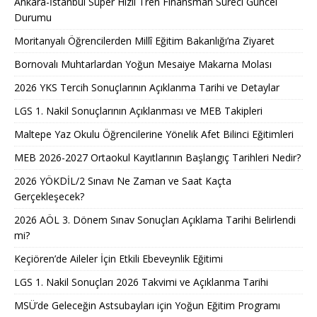
Ankara-İstanbul Süper Hızlı Tren Finansman Süreci Güncel
Durumu
Moritanyalı Öğrencilerden Millî Eğitim Bakanlığı’na Ziyaret
Bornovalı Muhtarlardan Yoğun Mesaiye Makarna Molası
2026 YKS Tercih Sonuçlarının Açıklanma Tarihi ve Detaylar
LGS 1. Nakil Sonuçlarının Açıklanması ve MEB Takipleri
Maltepe Yaz Okulu Öğrencilerine Yönelik Afet Bilinci Eğitimleri
MEB 2026-2027 Ortaokul Kayıtlarının Başlangıç Tarihleri Nedir?
2026 YÖKDİL/2 Sınavı Ne Zaman ve Saat Kaçta
Gerçekleşecek?
2026 AÖL 3. Dönem Sınav Sonuçları Açıklama Tarihi Belirlendi
mi?
Keçiören’de Aileler İçin Etkili Ebeveynlik Eğitimi
LGS 1. Nakil Sonuçları 2026 Takvimi ve Açıklanma Tarihi
MSÜ’de Geleceğin Astsubayları için Yoğun Eğitim Programı