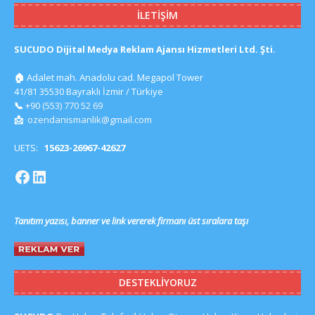
İLETIŞIM
SUCUDO Dijital Medya Reklam Ajansı Hizmetleri Ltd. Şti.
🏠
Adalet mah. Anadolu cad. Megapol Tower
41/81 35530 Bayraklı İzmir / Türkiye
📞
+90 (553) 770 52 69
📩
ozendanismanlik@gmail.com
UETS:
15623-26967-42627
Tanıtım yazısı, banner ve link vererek firmanı üst sıralara taşı
DESTEKLIYORUZ