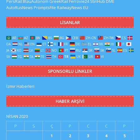
PersRail
BlauAutonom
GreekRail
Ferrovie24
StiriHub
DME
AutoRusNews
PromptsFile
RailwayNews EU
LISANLAR
AR
AZ
BN
BS
BG
CEB
ZH-CN
ZH-TW
CS
DA
NL
EN
ET
FI
FR
DE
EL
IW
HI
IT
JA
KO
LV
LT
NO
PT
RU
SR
SK
SL
ES
SV
TG
TA
TE
TH
TR
UK
UR
VI
SPONSORLU LINKLER
İzmir Haberleri
HABER ARŞIVI
NISAN 2020
P
S
Ç
P
C
C
P
1
2
3
4
5