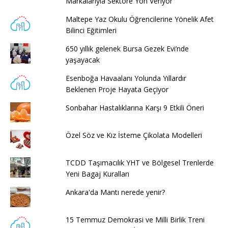
Markalarıyla Sektöre Yön Veriyor
Maltepe Yaz Okulu Öğrencilerine Yönelik Afet
Bilinci Eğitimleri
650 yıllık gelenek Bursa Gezek Evi’nde
yaşayacak
Esenboğa Havaalanı Yolunda Yıllardır
Beklenen Proje Hayata Geçiyor
Sonbahar Hastalıklarına Karşı 9 Etkili Öneri
Özel Söz ve Kız İsteme Çikolata Modelleri
TCDD Taşımacılık YHT ve Bölgesel Trenlerde
Yeni Bagaj Kuralları
Ankara'da Mantı nerede yenir?
15 Temmuz Demokrasi ve Milli Birlik Treni