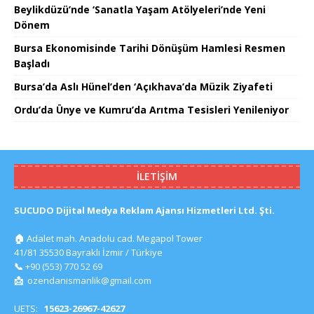
Beylikdüzü’nde ‘Sanatla Yaşam Atölyeleri’nde Yeni
Dönem
Bursa Ekonomisinde Tarihi Dönüşüm Hamlesi Resmen
Başladı
Bursa’da Aslı Hünel’den ‘Açıkhava’da Müzik Ziyafeti
Ordu’da Ünye ve Kumru’da Arıtma Tesisleri Yenileniyor
İLETIŞIM
SUCUDO Dijital Medya Reklam Ajansı Hizmetleri Ltd. Şti.
🏠
Adalet mah. Anadolu cad. Megapol Tower
41/81 35530 Bayraklı İzmir / Türkiye
📞
+90 (553) 770 52 69
📩
ozendanismanlik@gmail.com
UETS:
15623-26967-42627