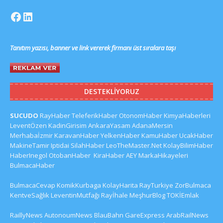
Tanıtım yazısı, banner ve link vererek firmanı üst sıralara taşı
DESTEKLIYORUZ
SUCUDO
RayHaber
TeleferikHaber
OtonomHaber
KimyaHaberleri
LeventÖzen
KadinGirisim
AnkaraYasam
AdanaMersin
Merhabaİzmir
KaravanHaber
YelkenHaber
KamuHaber
UcakHaber
MakineTamir
Iptidai
SilahHaber
LeoTheMaster.Net
KolayBilimHaber
HaberInegol
OtobanHaber
KiraHaber
AEY
MarkaHikayeleri
BulmacaHaber
BulmacaCevap
KomikKurbaga
KolayHarita
RayTurkiye
ZorBulmaca
KentveSağlık
LeventinMutfağı
Rayİhale
MeşhurBlog
TOKİEmlak
RaillyNews
AutonoumNews
BlauBahn
GareExpress
ArabRailNews