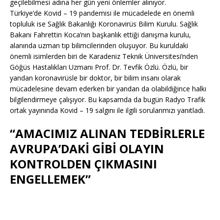
geçilebilmesi adına her gün yeni önlemler alınıyor.
Türkiye’de Kovid – 19 pandemisi ile mücadelede en önemli
topluluk ise Sağlık Bakanlığı Koronavirüs Bilim Kurulu. Sağlık
Bakanı Fahrettin Koca’nın başkanlık ettiği danışma kurulu,
alanında uzman tıp bilimcilerinden oluşuyor. Bu kuruldaki
önemli isimlerden biri de Karadeniz Teknik Üniversitesi’nden
Göğüs Hastalıkları Uzmanı Prof. Dr. Tevfik Özlü. Özlü, bir
yandan koronavirüsle bir doktor, bir bilim insanı olarak
mücadelesine devam ederken bir yandan da olabildiğince halkı
bilgilendirmeye çalışıyor. Bu kapsamda da bugün Radyo Trafik
ortak yayınında Kovid – 19 salgını ile ilgili sorularımızı yanıtladı.
“AMACIMIZ ALINAN TEDBİRLERLE
AVRUPA’DAKİ GİBİ OLAYIN
KONTROLDEN ÇIKMASINI
ENGELLEMEK”