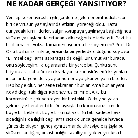
NE KADAR GERÇEĞİ YANSITIYOR?
Yeni tip koronavirüsle ilgili gündeme gelen önemli iddialardan
biri de virüsün yaz aylarında etkisini yitireceği oldu. Hatta
dünyadaki kimi liderler, salgın Avrupa’ya yayılmaya başladığında
virüsün yaz aylarında ortadan kalkacağını bile iddia etti. Peki, bu
bir ihtimal mi yoksa tamamen uydurma bir söylem mi? Prof. Dr.
Özlü bu ihtimalin iki uç arasında bir yerlerde olduğunu söylüyor:
“Bilimsel değil ama asparagas da değil. Bir umut var burada,
onu söyleyeyim. İki uç arasında bir yerde bu. Çünkü şunu
biliyoruz ki, daha önce tekrarlayan koronavirüs enfeksiyonları
insanlarda genelde kış aylarında ortaya çıkar ve yazın biterler.
Hep böyle olur, her sene tekrarlanır bunlar. Ama bunlar yeni
Kovid değil tabi diğer Koronavirüsler. Yine SARS bu
koronavirüse çok benzeyen bir hastalıktı. O da yine yazın
gelmesiyle beraber bitti. Dolayısıyla bu koronavirüs için de
böyle bir beklenti, böyle bir umut var. Bu tabi sadece hava
sıcaklığıyla da ilişkili değil ama sıcak olunca genelde havada
güneş de oluyor, güneş aynı zamanda ultraviyole ışığıyla bu
virüsün canlılığını, bulaştırıcılığını azaltıyor, yok ediyor kısa bir