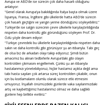
Avrupa ve ABD’de ise sürecin çok daha hasarlı olduğunu
anlatıyor:
“Genel olarak Avrupa’ya bakıldığında İtalya başta olmak üzere
İspanya, Fransa, İngiltere gibi ülkelerde hatta ABD’de sürecin
çok hasarlı geçtiğini ve yangın yerine döndüğünü söyleyebiliriz.”
Türkiye’de ise salgın sürecinin çevre ülkelerle karşılaştırıldığında
nispeten daha kontrollü gibi göründüğünü söyleyen Prof. Dr.
Özlü şöyle devam ediyor:
“Türkiye çevredeki bu ülkelerle karşılaştırıldığında nispeten daha
sakin ve daha kontrollü gibi görünüyor şu an itibarıyla. Tabi geç
de olsa biz de arkadan olayı takip ediyoruz. Şimdi bütün
amacımız bu alınan tedbirlerle Avrupa’daki gibi olayın
kontrolden çıkmasını engellemek. Çünkü şu an itibarıyla
hastalarımızı yönetebiliyoruz, hiçbir hastamız açıkta değil ama
tabi hasta sayıları çok artarsa süreç kontrolden çıkabilir, onun
için bu kısıtlamaların olumlu olarak sürece etki etmesini
umuyoruz. İnşallah önümüzdeki günlerde vaka sayılarımızdaki
artış ve kaybettiğimiz hastalarımız olmaz ve daha sağlıklı
günlere hep birlikte evriliriz.”