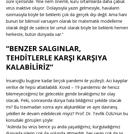
süre içerisinde. Yine nem önemli, kuru ortamlarda daha çabuk
virüs inaktive oluyor. Dolayısıyla yazın gelmesiyle, havaların
ısınmasıyla böyle bir beklenti çok da gerçek dışı değil. Ama hani
bunun bir bilimsel varsayım olarak bir matematik modelleme
olarak değil de sadece bir umut olarak böyle bir beklenti hemen
herkeste, bütün dünyada var.”
“BENZER SALGINLAR,
TEHDİTLERLE KARŞI KARŞIYA
KALABİLİRİZ”
İnsanoğlu bugüne kadar birçok pandemi ile yüzleşti. Acı kayıplar
verilse de hepsi atlatılabildi. Kovid – 19 pandemisi de henüz
bilemeyeceğimiz bir gelecekte geride bıraktığımız bir olay
olacak. Peki, sonrasında dünya hala bildiğimiz şekilde olacak
mı? Bu travmadan sonra aynı alışkanlıklar ve aynı davranış
şekilleri ile devam edebilecek miyiz? Prof. Dr. Tevfik Özlü’nün bu
konudaki görüşleri şöyle:
“Aslında bu virüs bence şu anda yaşadığımız, kurguladığımız
dünyada işlerin çok da yolunda gitmediği, her şeyin çok da iyi