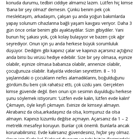
konuda durumu, tedbiri ciddiye almamız lazım. Lütfen hiç kimse
‘Bana bir şey olmaz!’ demesin. Çünkü benim pek çok
meslektaşım, arkadaşım, çalışan şu anda yoğun bakımlarda
yapay solunum cihazlarına bağlı yaşam kavgası veriyor. Daha 3
gün önce onlar benim gibi ayaktaydılar. Sizin gibiydiler. Yani
bunun hiç şakası yok, çok kolay bulaşıyor ve bazen çok ağır
seyrediyor. Onun için şu anda herkese büyük sorumluluk
düşüyor. Dediğim gibi kapınız çalar ve kapınızı açarsınız açtığınız
anda birisi bu virüsü hediye edebilir. Size bir şey olmasa, eşinize
olabilir, eşinize olmasa babanıza olabilir, annenize olabilir,
çocuğunuza olabilir. İtalya’da videoları seyrettim. 8 – 10
yaşlarındaki o çocukların nefes alamadıklarını, boğulduğunu
gördüm.Bu beni çok rahatsız etti, çok üzdü yani. Gerçekten
kimse güvende değil. Ben onun için sesimin duyulduğu herkese
şunu söylemek istiyorum: ‘Lütfen evde kalın, lütfen evde kalın!’
Çıkmayın, öyle keyfi çıkmayın. Evinize de kimseyi almayın.
Akrabanız da olsa,arkadaşınız da olsa, komşunuz da olsa
almayın. Kapınızı lüzumlu değilse açmayın. Açarsanız da 1 – 2
metrelik mesafeyi koruyun. Bunlar çok önemli. Bunlarla ancak
korunabilirsiniz. Evde kalırsanız güvendesiniz, hiçbir şey olmaz.