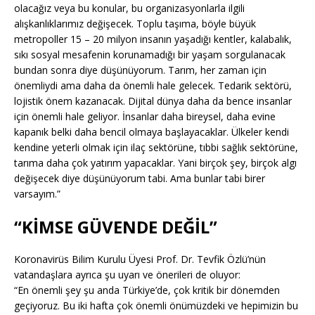
olacağız veya bu konular, bu organizasyonlarla ilgili
alışkanlıklarımız değişecek. Toplu taşıma, böyle büyük
metropoller 15 – 20 milyon insanın yaşadığı kentler, kalabalık,
sıkı sosyal mesafenin korunamadığı bir yaşam sorgulanacak
bundan sonra diye düşünüyorum. Tarım, her zaman için
önemliydi ama daha da önemli hale gelecek. Tedarik sektörü,
lojistik önem kazanacak. Dijital dünya daha da bence insanlar
için önemli hale geliyor. İnsanlar daha bireysel, daha evine
kapanık belki daha bencil olmaya başlayacaklar. Ülkeler kendi
kendine yeterli olmak için ilaç sektörüne, tıbbi sağlık sektörüne,
tarıma daha çok yatırım yapacaklar. Yani birçok şey, birçok algı
değişecek diye düşünüyorum tabi. Ama bunlar tabi birer
varsayım.”
“KİMSE GÜVENDE DEĞİL”
Koronavirüs Bilim Kurulu Üyesi Prof. Dr. Tevfik Özlü’nün
vatandaşlara ayrıca şu uyarı ve önerileri de oluyor:
“En önemli şey şu anda Türkiye’de, çok kritik bir dönemden
geçiyoruz. Bu iki hafta çok önemli önümüzdeki ve hepimizin bu