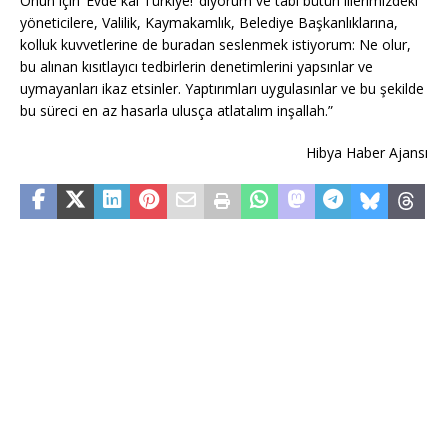
Onun için ‘Evde kal Türkiye!’ diyorum ve tabi bütün illerimizdeki
yöneticilere, Valilik, Kaymakamlık, Belediye Başkanlıklarına,
kolluk kuvvetlerine de buradan seslenmek istiyorum: Ne olur,
bu alınan kısıtlayıcı tedbirlerin denetimlerini yapsınlar ve
uymayanları ikaz etsinler. Yaptırımları uygulasınlar ve bu şekilde
bu süreci en az hasarla ulusça atlatalım inşallah.”
Hibya Haber Ajansı