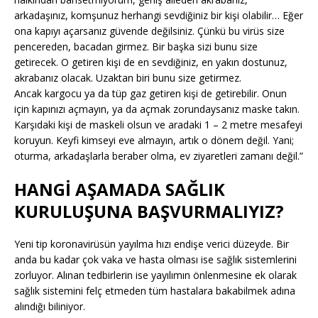
arkadaşınız, komşunuz herhangi sevdiğiniz bir kişi olabilir… Eğer
ona kapıyı açarsanız güvende değilsiniz. Çünkü bu virüs size
pencereden, bacadan girmez. Bir başka sizi bunu size
getirecek. O getiren kişi de en sevdiğiniz, en yakın dostunuz,
akrabanız olacak. Uzaktan biri bunu size getirmez.
Ancak kargocu ya da tüp gaz getiren kişi de getirebilir. Onun
için kapınızı açmayın, ya da açmak zorundaysanız maske takın.
Karşıdaki kişi de maskeli olsun ve aradaki 1 – 2 metre mesafeyi
koruyun. Keyfi kimseyi eve almayın, artık o dönem değil. Yani;
oturma, arkadaşlarla beraber olma, ev ziyaretleri zamanı değil.”
HANGİ AŞAMADA SAĞLIK
KURULUŞUNA BAŞVURMALIYIZ?
Yeni tip koronavirüsün yayılma hızı endişe verici düzeyde. Bir
anda bu kadar çok vaka ve hasta olması ise sağlık sistemlerini
zorluyor. Alınan tedbirlerin ise yayılımın önlenmesine ek olarak
sağlık sistemini felç etmeden tüm hastalara bakabilmek adına
alındığı biliniyor.