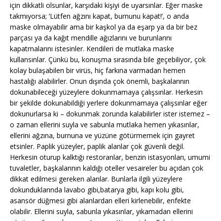
için dikkatli olsunlar, karşıdaki kişiyi de uyarsınlar. Eğer maske
takmıyorsa; ‘Lütfen ağzını kapat, burnunu kapat!’, o anda
maske olmayabilir ama bir kaşkol ya da eşarp ya da bir bez
parçası ya da kağıt mendille ağızlarını ve burunlarını
kapatmalarını istesinler. Kendileri de mutlaka maske
kullansınlar. Çünkü bu, konuşma sırasında bile geçebiliyor, çok
kolay bulaşabilen bir virüs, hiç farkına varmadan hemen
hastalığı alabilirler. Onun dışında çok önemli, başkalarının
dokunabileceği yüzeylere dokunmamaya çalışsınlar. Herkesin
bir şekilde dokunabildiği yerlere dokunmamaya çalışsınlar eğer
dokunurlarsa ki – dokunmak zorunda kalabilirler ister istemez –
o zaman ellerini suyla ve sabunla mutlaka hemen yıkasınlar,
ellerini ağzına, burnuna ve yüzüne götürmemek için gayret
etsinler. Paplik yüzeyler, paplik alanlar çok güvenli değil.
Herkesin oturup kalktığı restoranlar, benzin istasyonları, umumi
tuvaletler, başkalarının kaldığı oteller vesaireler bu açıdan çok
dikkat edilmesi gereken alanlar. Bunlarla ilgili yüzeylere
dokunduklarında lavabo gibi,batarya gibi, kapı kolu gibi,
asansör düğmesi gibi alanlardan elleri kirlenebilir, enfekte
olabilir. Ellerini suyla, sabunla yıkasınlar, yıkamadan ellerini