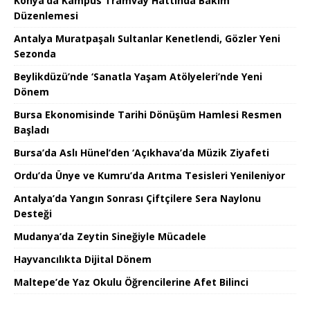
Konya’da Kampüs Tramvay Hattında Bakım
Düzenlemesi
Antalya Muratpaşalı Sultanlar Kenetlendi, Gözler Yeni
Sezonda
Beylikdüzü’nde ‘Sanatla Yaşam Atölyeleri’nde Yeni
Dönem
Bursa Ekonomisinde Tarihi Dönüşüm Hamlesi Resmen
Başladı
Bursa’da Aslı Hünel’den ‘Açıkhava’da Müzik Ziyafeti
Ordu’da Ünye ve Kumru’da Arıtma Tesisleri Yenileniyor
Antalya’da Yangın Sonrası Çiftçilere Sera Naylonu
Desteği
Mudanya’da Zeytin Sineğiyle Mücadele
Hayvancılıkta Dijital Dönem
Maltepe’de Yaz Okulu Öğrencilerine Afet Bilinci