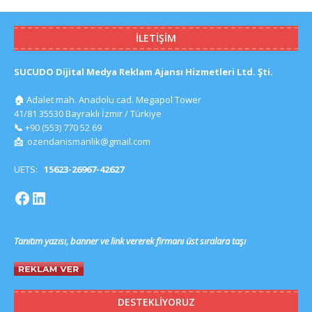
İLETIŞIM
SUCUDO Dijital Medya Reklam Ajansı Hizmetleri Ltd. Şti.
🏠
Adalet mah. Anadolu cad. Megapol Tower
41/81 35530 Bayraklı İzmir / Türkiye
📞
+90 (553) 770 52 69
📩
ozendanismanlik@gmail.com
UETS:
15623-26967-42627
Tanıtım yazısı, banner ve link vererek firmanı üst sıralara taşı
DESTEKLIYORUZ