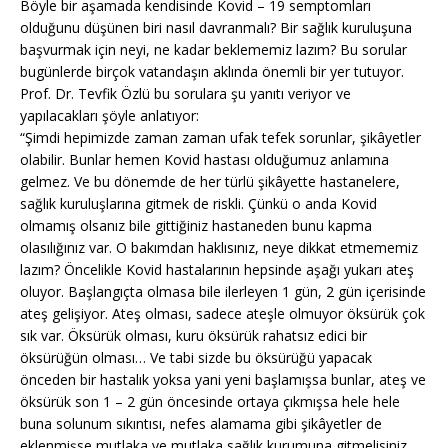
Böyle bir aşamada kendisinde Kovid – 19 semptomları
olduğunu düşünen biri nasıl davranmalı? Bir sağlık kuruluşuna
başvurmak için neyi, ne kadar beklememiz lazım? Bu sorular
bugünlerde birçok vatandaşın aklında önemli bir yer tutuyor.
Prof. Dr. Tevfik Özlü bu sorulara şu yanıtı veriyor ve
yapılacakları şöyle anlatıyor:
“Şimdi hepimizde zaman zaman ufak tefek sorunlar, şikâyetler
olabilir. Bunlar hemen Kovid hastası olduğumuz anlamına
gelmez. Ve bu dönemde de her türlü şikâyette hastanelere,
sağlık kuruluşlarına gitmek de riskli. Çünkü o anda Kovid
olmamış olsanız bile gittiğiniz hastaneden bunu kapma
olasılığınız var. O bakımdan haklısınız, neye dikkat etmememiz
lazım? Öncelikle Kovid hastalarının hepsinde aşağı yukarı ateş
oluyor. Başlangıçta olmasa bile ilerleyen 1 gün, 2 gün içerisinde
ateş gelişiyor. Ateş olması, sadece ateşle olmuyor öksürük çok
sık var. Öksürük olması, kuru öksürük rahatsız edici bir
öksürüğün olması… Ve tabi sizde bu öksürüğü yapacak
önceden bir hastalık yoksa yani yeni başlamışsa bunlar, ateş ve
öksürük son 1 – 2 gün öncesinde ortaya çıkmışsa hele hele
buna solunum sıkıntısı, nefes alamama gibi şikâyetler de
eklenmişse mutlaka ve mutlaka sağlık kurumuna gitmelisiniz.