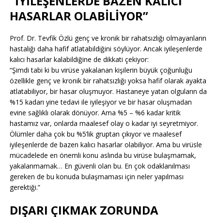
“İYİLEŞENLERDE BAZEN KALICI
HASARLAR OLABİLİYOR”
Prof. Dr. Tevfik Özlü genç ve kronik bir rahatsızlığı olmayanların
hastalığı daha hafif atlatabildiğini söylüyor. Ancak iyileşenlerde
kalıcı hasarlar kalabildiğine de dikkati çekiyor:
“Şimdi tabi ki bu virüse yakalanan kişilerin büyük çoğunluğu
özellikle genç ve kronik bir rahatsızlığı yoksa hafif olarak ayakta
atlatabiliyor, bir hasar oluşmuyor. Hastaneye yatan olguların da
%15 kadarı yine tedavi ile iyileşiyor ve bir hasar oluşmadan
evine sağlıklı olarak dönüyor. Ama %5 – %6 kadar kritik
hastamız var, onlarda maalesef olay o kadar iyi seyretmiyor.
Ölümler daha çok bu %5’lik gruptan çıkıyor ve maalesef
iyileşenlerde de bazen kalıcı hasarlar olabiliyor. Ama bu virüsle
mücadelede en önemli konu aslında bu virüse bulaşmamak,
yakalanmamak… En güvenli olan bu. En çok odaklanılması
gereken de bu konuda bulaşmaması için neler yapılması
gerektiği.”
DIŞARI ÇIKMAK ZORUNDA