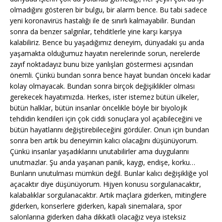
olmadığını gösteren bir bulgu, bir alarm bence. Bu tabi sadece
yeni koronavirüs hastalığı ile de sınırlı kalmayabilir. Bundan
sonra da benzer salgınlar, tehditlerle yine karşı karşıya
kalabiliriz. Bence bu yaşadığımız deneyim, dünyadaki şu anda
yaşamakta olduğumuz hayatın nerelerinde sorun, nerelerde
zayıf noktadayız bunu bize yanlışları göstermesi açısından
önemli. Çünkü bundan sonra bence hayat bundan önceki kadar
kolay olmayacak. Bundan sonra birçok değişiklikler olması
gerekecek hayatımızda. Herkes, ister istemez bütün ülkeler,
bütün halklar, bütün insanlar öncelikle böyle bir biyolojik
tehdidin kendileri için çok ciddi sonuçlara yol açabileceğini ve
bütün hayatlarını değiştirebileceğini gördüler. Onun için bundan
sonra ben artık bu deneyimin kalıcı olacağını düşünüyorum.
Çünkü insanlar yaşadıklarını unutabilirler ama duygularını
unutmazlar. Şu anda yaşanan panik, kaygı, endişe, korku…
Bunların unutulması mümkün değil. Bunlar kalıcı değişikliğe yol
açacaktır diye düşünüyorum. Hijyen konusu sorgulanacaktır,
kalabalıklar sorgulanacaktır. Artık maçlara giderken, mitinglere
giderken, konserlere giderken, kapalı sinemalara, spor
salonlarına giderken daha dikkatli olacağız veya isteksiz