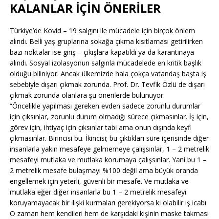
KALANLAR İÇİN ÖNERİLER
Türkiye’de Kovid – 19 salgını ile mücadele için birçok önlem
alındı. Belli yaş gruplarına sokağa çıkma kısıtlaması getirilirken
bazı noktalar ise giriş – çıkışlara kapatıldı ya da karantinaya
alındı. Sosyal izolasyonun salgınla mücadelede en kritik başlık
olduğu biliniyor. Ancak ülkemizde hala çokça vatandaş başta iş
sebebiyle dışarı çıkmak zorunda. Prof. Dr. Tevfik Özlü de dışarı
çıkmak zorunda olanlara şu önerilerde bulunuyor:
“Öncelikle yapılması gereken evden sadece zorunlu durumlar
için çıksınlar, zorunlu durum olmadığı sürece çıkmasınlar. İş için,
görev için, ihtiyaç için çıksınlar tabi ama onun dışında keyfi
çıkmasınlar. Birincisi bu. İkincisi; bu çıktıkları süre içerisinde diğer
insanlarla yakın mesafeye gelmemeye çalışsınlar, 1 – 2 metrelik
mesafeyi mutlaka ve mutlaka korumaya çalışsınlar. Yani bu 1 –
2 metrelik mesafe bulaşmayı %100 değil ama büyük oranda
engellemek için yeterli, güvenli bir mesafe. Ve mutlaka ve
mutlaka eğer diğer insanlarla bu 1 – 2 metrelik mesafeyi
koruyamayacak bir ilişki kurmaları gerekiyorsa ki olabilir iş icabı.
O zaman hem kendileri hem de karşıdaki kişinin maske takması