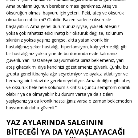
Ama bunların üçünün beraber olması gerekmez. Ateş ve
öksürüğün olması başvuru için yeterli. Peki, ateş ve öksürük
olmadan olabilir mi? Olabilir. Bazen sadece öksürükle
başlayabilir. Ama genel durumunuz iyiyse, yüksek ateşiniz
yoksa çok rahatsız edici inatçı bir öksürük değilse, solunum
sıkıntınız yoksa yaşınız gençse, altta yatan kronik bir
hastalığınız; şeker hastalığı, hipertansiyon, kalp yetmezliği gibi
bir hastalığınız yoksa yine de bu durumda evde kalmanız
güvenli. Yani hastaneye başvurmakta biraz beklemeniz, yani
ateş çıkacak mı diye kendinizi gözetlemeniz güvenli. Çünkü bu
grupta genel itibarıyla ağır seyretmiyor ve ayakta atlatılıyor ve
herhangi bir tedavi de gerekmeyebiliyor. Ama dediğim gibi ateş
ve öksürük hele hele solunum sıkıntısı üçüncü semptom olarak
olabilir ya da olmayabilir bu durum varsa ya da siz ileri
yaşlıysanız ya da kronik hastalığınız varsa o zaman beklemeden
başvurmak daha güvenli.”
YAZ AYLARINDA SALGININ
BİTECEĞİ YA DA YAVAŞLAYACAĞI