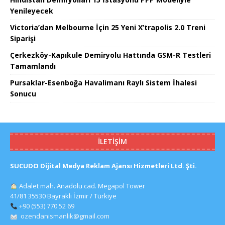
Yenileyecek
Victoria’dan Melbourne İçin 25 Yeni X’trapolis 2.0 Treni
Siparişi
Çerkezköy-Kapıkule Demiryolu Hattında GSM-R Testleri
Tamamlandı
Pursaklar-Esenboğa Havalimanı Raylı Sistem İhalesi
Sonucu
İLETIŞIM
SUCUDO Dijital Medya Reklam Ajansı Hizmetleri Ltd. Şti.
Adalet mah. Anadolu cad. Megapol Tower
41/81 35530 Bayraklı İzmir / Türkiye
+90 (553) 770 52 69
ozendanismanlik@gmail.com