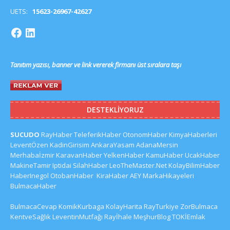
UETS:
15623-26967-42627
Tanıtım yazısı, banner ve link vererek firmanı üst sıralara taşı
DESTEKLIYORUZ
SUCUDO
RayHaber
TeleferikHaber
OtonomHaber
KimyaHaberleri
LeventÖzen
KadinGirisim
AnkaraYasam
AdanaMersin
Merhabaİzmir
KaravanHaber
YelkenHaber
KamuHaber
UcakHaber
MakineTamir
Iptidai
SilahHaber
LeoTheMaster.Net
KolayBilimHaber
HaberInegol
OtobanHaber
KiraHaber
AEY
MarkaHikayeleri
BulmacaHaber
BulmacaCevap
KomikKurbaga
KolayHarita
RayTurkiye
ZorBulmaca
KentveSağlık
LeventinMutfağı
Rayİhale
MeşhurBlog
TOKİEmlak