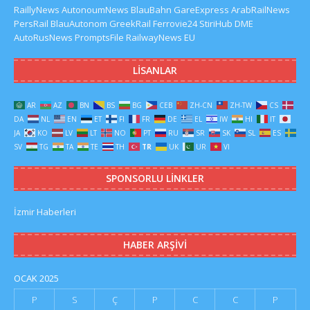
RaillyNews
AutonoumNews
BlauBahn
GareExpress
ArabRailNews
PersRail
BlauAutonom
GreekRail
Ferrovie24
StiriHub
DME
AutoRusNews
PromptsFile
RailwayNews EU
LISANLAR
AR
AZ
BN
BS
BG
CEB
ZH-CN
ZH-TW
CS
DA
NL
EN
ET
FI
FR
DE
EL
IW
HI
IT
JA
KO
LV
LT
NO
PT
RU
SR
SK
SL
ES
SV
TG
TA
TE
TH
TR
UK
UR
VI
SPONSORLU LINKLER
İzmir Haberleri
HABER ARŞIVI
OCAK 2025
P
S
Ç
P
C
C
P