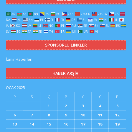
AR
AZ
BN
BS
BG
CEB
ZH-CN
ZH-TW
CS
DA
NL
EN
ET
FI
FR
DE
EL
IW
HI
IT
JA
KO
LV
LT
NO
PT
RU
SR
SK
SL
ES
SV
TG
TA
TE
TH
TR
UK
UR
VI
SPONSORLU LINKLER
İzmir Haberleri
HABER ARŞIVI
OCAK 2025
P
S
Ç
P
C
C
P
1
2
3
4
5
6
7
8
9
10
11
12
13
14
15
16
17
18
19