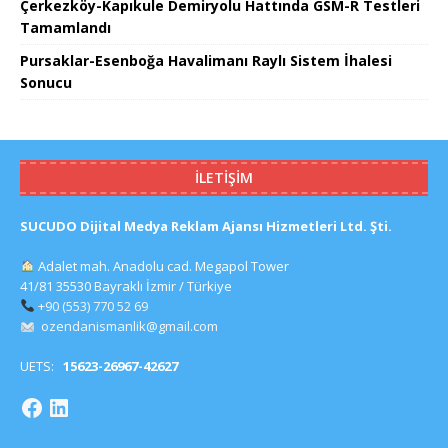
Çerkezköy-Kapıkule Demiryolu Hattında GSM-R Testleri
Tamamlandı
Pursaklar-Esenboğa Havalimanı Raylı Sistem İhalesi
Sonucu
İLETIŞIM
SUCUDO Dijital Medya Reklam Ajansı Hizmetleri Ltd. Şti.
Adalet mah. Anadolu cad. Megapol Tower
41/81 35530 Bayraklı İzmir / Türkiye
+90 (553) 770 52 69
ozendanismanlik@gmail.com
UETS:
15623-26967-42627