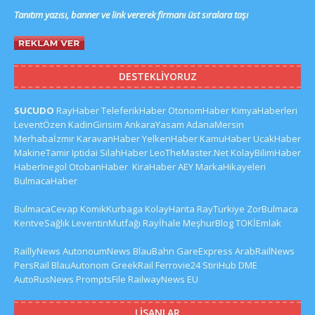
Tanıtım yazısı, banner ve link vererek firmanı üst sıralara taşı
DESTEKLIYORUZ
SUCUDO
RayHaber
TeleferikHaber
OtonomHaber
KimyaHaberleri
LeventÖzen
KadinGirisim
AnkaraYasam
AdanaMersin
Merhabaİzmir
KaravanHaber
YelkenHaber
KamuHaber
UcakHaber
MakineTamir
Iptidai
SilahHaber
LeoTheMaster.Net
KolayBilimHaber
HaberInegol
OtobanHaber
KiraHaber
AEY
MarkaHikayeleri
BulmacaHaber
BulmacaCevap
KomikKurbaga
KolayHarita
RayTurkiye
ZorBulmaca
KentveSağlık
LeventinMutfağı
Rayİhale
MeşhurBlog
TOKİEmlak
RaillyNews
AutonoumNews
BlauBahn
GareExpress
ArabRailNews
PersRail
BlauAutonom
GreekRail
Ferrovie24
StiriHub
DME
AutoRusNews
PromptsFile
RailwayNews EU
LISANLAR