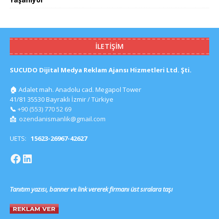
İLETIŞIM
SUCUDO Dijital Medya Reklam Ajansı Hizmetleri Ltd. Şti.
🏠
Adalet mah. Anadolu cad. Megapol Tower
41/81 35530 Bayraklı İzmir / Türkiye
📞
+90 (553) 770 52 69
📩
ozendanismanlik@gmail.com
UETS:
15623-26967-42627
Tanıtım yazısı, banner ve link vererek firmanı üst sıralara taşı