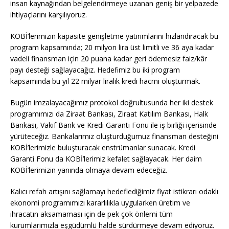
insan kaynağından belgelendirmeye uzanan geniş bir yelpazede
ihtiyaçlarını karşılıyoruz.
KOBİ’lerimizin kapasite genişletme yatırımlarını hızlandıracak bu
program kapsamında; 20 milyon lira üst limitli ve 36 aya kadar
vadeli finansman için 20 puana kadar geri ödemesiz faiz/kâr
payı desteği sağlayacağız. Hedefimiz bu iki program
kapsamında bu yıl 22 milyar liralık kredi hacmi oluşturmak.
Bugün imzalayacağımız protokol doğrultusunda her iki destek
programımızı da Ziraat Bankası, Ziraat Katılım Bankası, Halk
Bankası, Vakıf Bank ve Kredi Garanti Fonu ile iş birliği içerisinde
yürüteceğiz. Bankalarımız oluşturduğumuz finansman desteğini
KOBİ’lerimizle buluşturacak enstrümanlar sunacak. Kredi
Garanti Fonu da KOBİ’lerimiz kefalet sağlayacak. Her daim
KOBİ’lerimizin yanında olmaya devam edeceğiz.
Kalıcı refah artışını sağlamayı hedeflediğimiz fiyat istikrarı odaklı
ekonomi programımızı kararlılıkla uygularken üretim ve
ihracatın aksamaması için de pek çok önlemi tüm
kurumlarımızla eşgüdümlü halde sürdürmeye devam ediyoruz.