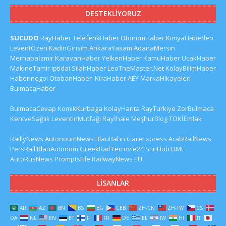
DESTEKLIYORUZ
SUCUDO
RayHaber
TeleferikHaber
OtonomHaber
KimyaHaberleri
LeventÖzen
KadinGirisim
AnkaraYasam
AdanaMersin
Merhabaİzmir
KaravanHaber
YelkenHaber
KamuHaber
UcakHaber
MakineTamir
Iptidai
SilahHaber
LeoTheMaster.Net
KolayBilimHaber
HaberInegol
OtobanHaber
KiraHaber
AEY
MarkaHikayeleri
BulmacaHaber
BulmacaCevap
KomikKurbaga
KolayHarita
RayTurkiye
ZorBulmaca
KentveSağlık
LeventinMutfağı
Rayİhale
MeşhurBlog
TOKİEmlak
RaillyNews
AutonoumNews
BlauBahn
GareExpress
ArabRailNews
PersRail
BlauAutonom
GreekRail
Ferrovie24
StiriHub
DME
AutoRusNews
PromptsFile
RailwayNews EU
LISANLAR
AR
AZ
BN
BS
BG
CEB
ZH-CN
ZH-TW
CS
DA
NL
EN
ET
FI
FR
DE
EL
IW
HI
IT