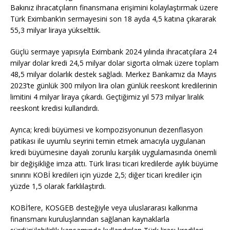
Bakınız ihracatçıların finansmana erişimini kolaylaştırmak üzere
Türk Eximbank’ın sermayesini son 18 ayda 4,5 katına çıkararak
55,3 milyar liraya yükselttik.
Güçlü sermaye yapısıyla Eximbank 2024 yılında ihracatçılara 24
milyar dolar kredi 24,5 milyar dolar sigorta olmak üzere toplam
48,5 milyar dolarlık destek sağladı. Merkez Bankamız da Mayıs
2023’te günlük 300 milyon lira olan günlük reeskont kredilerinin
limitini 4 milyar liraya çıkardı. Geçtiğimiz yıl 573 milyar liralık
reeskont kredisi kullandırdı.
Ayrıca; kredi büyümesi ve kompozisyonunun dezenflasyon
patikası ile uyumlu seyrini temin etmek amacıyla uygulanan
kredi büyümesine dayalı zorunlu karşılık uygulamasında önemli
bir değişikliğe imza attı. Türk lirası ticari kredilerde aylık büyüme
sınırını KOBİ kredileri için yüzde 2,5; diğer ticari krediler için
yüzde 1,5 olarak farklılaştırdı.
KOBİ’lere, KOSGEB desteğiyle veya uluslararası kalkınma
finansmanı kuruluşlarından sağlanan kaynaklarla