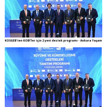
KOSGEB’ten KOBİ’ler için 2 yeni destek programı​​​​​​​ - Ankara Yaşam