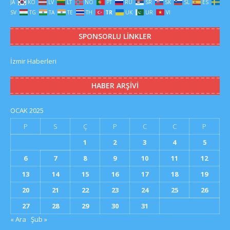
JA
KO
LV
LT
NO
PT
RU
SR
SK
SL
ES
SV
TG
TA
TE
TH
TR
UK
UR
VI
SPONSORLU LINKLER
İzmir Haberleri
HABER ARŞIVI
OCAK 2025
P
S
Ç
P
C
C
P
1
2
3
4
5
6
7
8
9
10
11
12
13
14
15
16
17
18
19
20
21
22
23
24
25
26
27
28
29
30
31
« Ara
Şub »