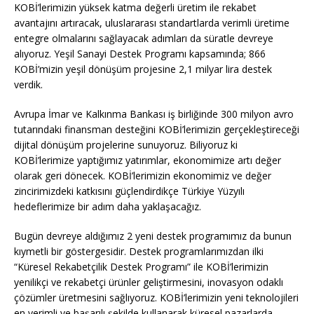
KOBİ’lerimizin yüksek katma değerli üretim ile rekabet
avantajını artıracak, uluslararası standartlarda verimli üretime
entegre olmalarını sağlayacak adımları da süratle devreye
alıyoruz. Yeşil Sanayi Destek Programı kapsamında; 866
KOBİ’mizin yeşil dönüşüm projesine 2,1 milyar lira destek
verdik.
Avrupa İmar ve Kalkınma Bankası iş birliğinde 300 milyon avro
tutarındaki finansman desteğini KOBİ’lerimizin gerçekleştireceği
dijital dönüşüm projelerine sunuyoruz. Biliyoruz ki
KOBİ’lerimize yaptığımız yatırımlar, ekonomimize artı değer
olarak geri dönecek. KOBİ’lerimizin ekonomimiz ve değer
zincirimizdeki katkısını güçlendirdikçe Türkiye Yüzyılı
hedeflerimize bir adım daha yaklaşacağız.
Bugün devreye aldığımız 2 yeni destek programımız da bunun
kıymetli bir göstergesidir. Destek programlarımızdan ilki
“Küresel Rekabetçilik Destek Programı” ile KOBİ’lerimizin
yenilikçi ve rekabetçi ürünler geliştirmesini, inovasyon odaklı
çözümler üretmesini sağlıyoruz. KOBİ’lerimizin yeni teknolojileri
en verimli ve başarılı şekilde kullanarak küresel pazarlarda