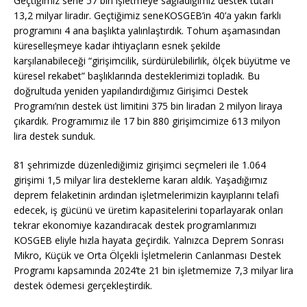
Geçtiğimiz sene 57 bin işletmeye sağladığımız destek tutarı
13,2 milyar liradır. Geçtiğimiz seneKOSGEB’in 40’a yakın farklı
programını 4 ana başlıkta yalınlaştırdık. Tohum aşamasından
küreselleşmeye kadar ihtiyaçların esnek şekilde
karşılanabileceği “girişimcilik, sürdürülebilirlik, ölçek büyütme ve
küresel rekabet” başlıklarında desteklerimizi topladık. Bu
doğrultuda yeniden yapılandırdığımız Girişimci Destek
Programı’nın destek üst limitini 375 bin liradan 2 milyon liraya
çıkardık. Programımız ile 17 bin 880 girişimcimize 613 milyon
lira destek sunduk.
81 şehrimizde düzenlediğimiz girişimci seçmeleri ile 1.064
girişimi 1,5 milyar lira destekleme kararı aldık. Yaşadığımız
deprem felaketinin ardından işletmelerimizin kayıplarını telafi
edecek, iş gücünü ve üretim kapasitelerini toparlayarak onları
tekrar ekonomiye kazandıracak destek programlarımızı
KOSGEB eliyle hızla hayata geçirdik. Yalnızca Deprem Sonrası
Mikro, Küçük ve Orta Ölçekli İşletmelerin Canlanması Destek
Programı kapsamında 2024’te 21 bin işletmemize 7,3 milyar lira
destek ödemesi gerçekleştirdik.