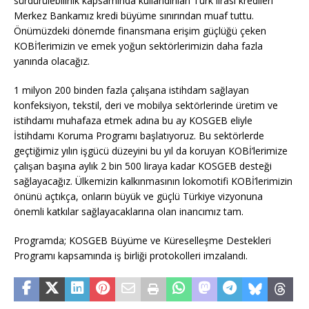
sürdürülebilirlik kapsamında kullandırılan Türk lirası kredileri
Merkez Bankamız kredi büyüme sınırından muaf tuttu.
Önümüzdeki dönemde finansmana erişim güçlüğü çeken
KOBİ’lerimizin ve emek yoğun sektörlerimizin daha fazla
yanında olacağız.
1 milyon 200 binden fazla çalışana istihdam sağlayan
konfeksiyon, tekstil, deri ve mobilya sektörlerinde üretim ve
istihdamı muhafaza etmek adına bu ay KOSGEB eliyle
İstihdamı Koruma Programı başlatıyoruz. Bu sektörlerde
geçtiğimiz yılın işgücü düzeyini bu yıl da koruyan KOBİ’lerimize
çalışan başına aylık 2 bin 500 liraya kadar KOSGEB desteği
sağlayacağız. Ülkemizin kalkınmasının lokomotifi KOBİ’lerimizin
önünü açtıkça, onların büyük ve güçlü Türkiye vizyonuna
önemli katkılar sağlayacaklarına olan inancımız tam.
Programda; KOSGEB Büyüme ve Küreselleşme Destekleri
Programı kapsamında iş birliği protokolleri imzalandı.