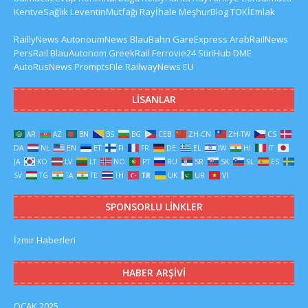
KentveSağlık
LeventinMutfağı
Rayİhale
MeşhurBlog
TOKİEmlak
RaillyNews
AutonoumNews
BlauBahn
GareExpress
ArabRailNews
PersRail
BlauAutonom
GreekRail
Ferrovie24
StiriHub
DME
AutoRusNews
PromptsFile
RailwayNews EU
LISANLAR
AR
AZ
BN
BS
BG
CEB
ZH-CN
ZH-TW
CS
DA
NL
EN
ET
FI
FR
DE
EL
IW
HI
IT
JA
KO
LV
LT
NO
PT
RU
SR
SK
SL
ES
SV
TG
TA
TE
TH
TR
UK
UR
VI
SPONSORLU LINKLER
İzmir Haberleri
HABER ARŞIVI
OCAK 2025