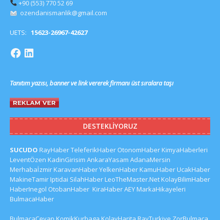
+90 (553) 770 52 69
ozendanismanlik@gmail.com
UETS:
15623-26967-42627
Tanıtım yazısı, banner ve link vererek firmanı üst sıralara taşı
DESTEKLIYORUZ
SUCUDO
RayHaber
TeleferikHaber
OtonomHaber
KimyaHaberleri
LeventÖzen
KadinGirisim
AnkaraYasam
AdanaMersin
Merhabaİzmir
KaravanHaber
YelkenHaber
KamuHaber
UcakHaber
MakineTamir
Iptidai
SilahHaber
LeoTheMaster.Net
KolayBilimHaber
HaberInegol
OtobanHaber
KiraHaber
AEY
MarkaHikayeleri
BulmacaHaber
BulmacaCevap
KomikKurbaga
KolayHarita
RayTurkiye
ZorBulmaca