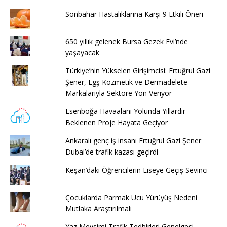
Sonbahar Hastalıklarına Karşı 9 Etkili Öneri
650 yıllık gelenek Bursa Gezek Evi’nde
yaşayacak
Türkiye’nin Yükselen Girişimcisi: Ertuğrul Gazi
Şener, Egş Kozmetik ve Dermadelete
Markalarıyla Sektöre Yön Veriyor
Esenboğa Havaalanı Yolunda Yıllardır
Beklenen Proje Hayata Geçiyor
Ankaralı genç iş insanı Ertuğrul Gazi Şener
Dubai’de trafik kazası geçirdi
Keşan’daki Öğrencilerin Liseye Geçiş Sevinci
Çocuklarda Parmak Ucu Yürüyüş Nedeni
Mutlaka Araştırılmalı
Yaz Mevsimi Trafik Tedbirleri Genelgesi