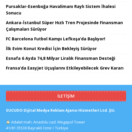
Pursaklar-Esenboğa Havalimanı Raylı Sistem İhalesi
Sonucu
Ankara-İstanbul Süper Hızlı Tren Projesinde Finansman
Çalışmaları Sürüyor
FC Barcelona Futbol Kampı Lefkoşa’da Başlıyor!
İlk Evim Konut Kredisi İçin Bekleyiş Sürüyor
Esnafa 6 Ayda 74,8 Milyar Liralık Finansman Desteği
Fransa’da EasyJet Uçuşlarını Etkileyebilecek Grev Kararı
İLETIŞIM
SUCUDO Dijital Medya Reklam Ajansı Hizmetleri Ltd. Şti.
Adalet mah. Anadolu cad. Megapol Tower
41/81 35530 Bayraklı İzmir / Türkiye