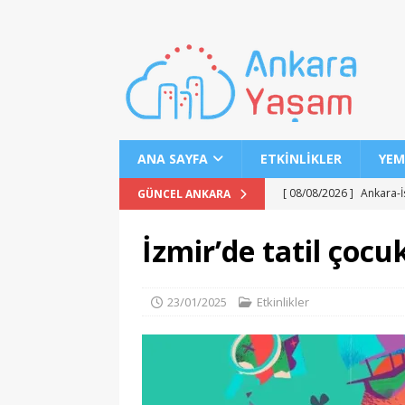
ANA SAYFA
ETKINLIKLER
YEM
[ 08/08/2026 ]
Ankara-İ
GÜNCEL ANKARA
MANŞET
İzmir’de tatil çocu
[ 08/08/2026 ]
Moritany
[ 08/08/2026 ]
Bornova
23/01/2025
Etkinlikler
[ 08/08/2026 ]
2026 YKS
[ 08/08/2026 ]
LGS 1. N
[ 07/08/2026 ]
Maltepe 