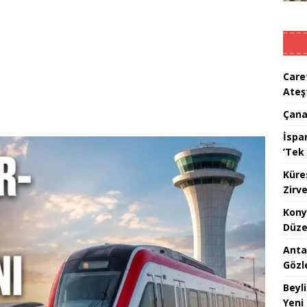
Care
Ateş
Çana
İspan
’Tek 
Küre
Zirve
Kony
Düze
Anta
Gözl
Beyl
Yeni