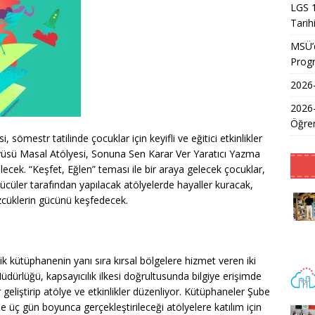
LGS 1
Tarih
MSÜ’d
Prog
2026-
2026
Öğren
 sömestr tatilinde çocuklar için keyifli ve eğitici etkinlikler
Büyüsü Masal Atölyesi, Sonuna Sen Karar Ver Yaratıcı Yazma
lecek. “Keşfet, Eğlen” teması ile bir araya gelecek çocuklar,
ücüler tarafından yapılacak atölyelerde hayaller kuracak,
zcüklerin gücünü keşfedecek.
şik kütüphanenin yanı sıra kırsal bölgelere hizmet veren iki
ürlüğü, kapsayıcılık ilkesi doğrultusunda bilgiye erişimde
r geliştirip atölye ve etkinlikler düzenliyor. Kütüphaneler Şube
üç gün boyunca gerçekleştirileceği atölyelere katılım için