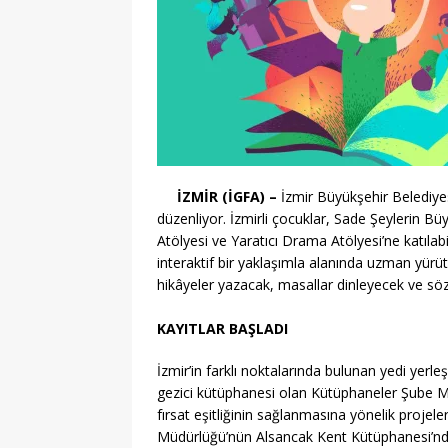
İZMİR (İGFA) –
İzmir Büyükşehir Belediyesi,
düzenliyor. İzmirli çocuklar, Sade Şeylerin 
Atölyesi ve Yaratıcı Drama Atölyesi’ne katılabi
interaktif bir yaklaşımla alanında uzman yürüt
hikâyeler yazacak, masallar dinleyecek ve sö
KAYITLAR BAŞLADI
İzmir’in farklı noktalarında bulunan yedi yerle
gezici kütüphanesi olan Kütüphaneler Şube Müd
fırsat eşitliğinin sağlanmasına yönelik projele
Müdürlüğü’nün Alsancak Kent Kütüphanesi’nde 