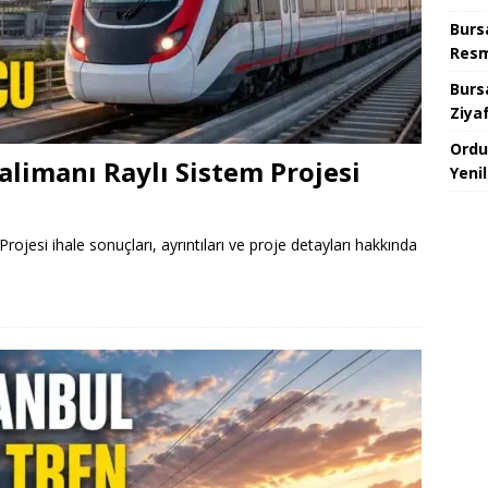
Burs
Resm
Burs
Ziya
Ordu
limanı Raylı Sistem Projesi
Yeni
jesi ihale sonuçları, ayrıntıları ve proje detayları hakkında