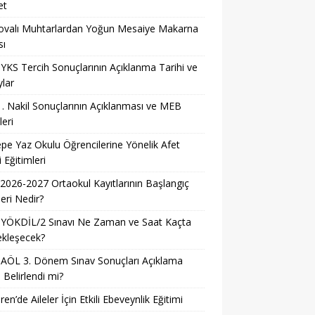
et
ovalı Muhtarlardan Yoğun Mesaiye Makarna
sı
YKS Tercih Sonuçlarının Açıklanma Tarihi ve
lar
. Nakil Sonuçlarının Açıklanması ve MEB
leri
pe Yaz Okulu Öğrencilerine Yönelik Afet
i Eğitimleri
026-2027 Ortaokul Kayıtlarının Başlangıç
leri Nedir?
 YÖKDİL/2 Sınavı Ne Zaman ve Saat Kaçta
ekleşecek?
AÖL 3. Dönem Sınav Sonuçları Açıklama
i Belirlendi mi?
ren’de Aileler İçin Etkili Ebeveynlik Eğitimi