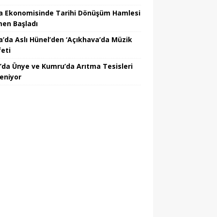
a Ekonomisinde Tarihi Dönüşüm Hamlesi
en Başladı
a’da Aslı Hünel’den ‘Açıkhava’da Müzik
feti
’da Ünye ve Kumru’da Arıtma Tesisleri
leniyor