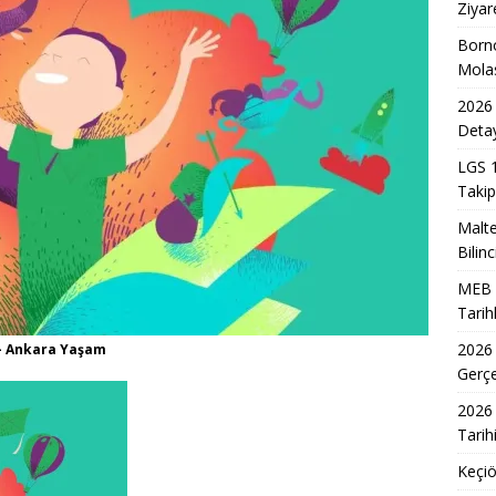
-2027 Ortaokul Kayıtlarının Başlangıç Tarihleri Nedir?
EĞITIM
Ziyar
DİL/2 Sınavı Ne Zaman ve Saat Kaçta Gerçekleşecek?
EĞITIM
Born
Mola
 3. Dönem Sınav Sonuçları Açıklama Tarihi Belirlendi mi?
2026 
Detay
de Aileler İçin Etkili Ebeveynlik Eğitimi
EĞITIM
LGS 1
Takip
akil Sonuçları 2026 Takvimi ve Açıklanma Tarihi
EĞITIM
Malte
eleceğin Astsubayları için Yoğun Eğitim Programı
EĞITIM
Bilinc
7 Üniversite Kayıt Tarihleri ve Detayları
EĞITIM
MEB 2
7 Uyum Haftası Ne Zaman Başlıyor? Öğrencilere Rehberlik
Tarih
2026
k - Ankara Yaşam
Gerç
r-Esenboğa Havalimanı Raylı Sistem Projesi İhalesi Sonuçları
2026 
Tarih
Keçiö