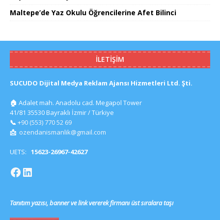
Maltepe’de Yaz Okulu Öğrencilerine Afet Bilinci
İLETIŞIM
SUCUDO Dijital Medya Reklam Ajansı Hizmetleri Ltd. Şti.
🏠
Adalet mah. Anadolu cad. Megapol Tower
41/81 35530 Bayraklı İzmir / Türkiye
📞
+90 (553) 770 52 69
📩
ozendanismanlik@gmail.com
UETS:
15623-26967-42627
Tanıtım yazısı, banner ve link vererek firmanı üst sıralara taşı