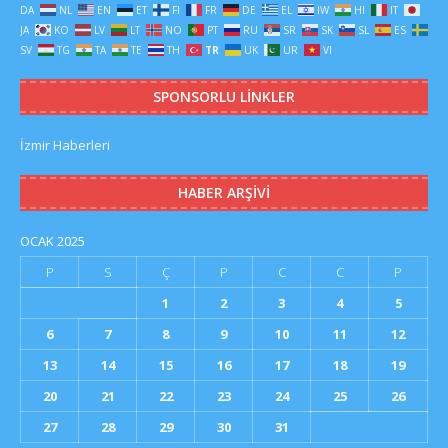
DA
NL
EN
ET
FI
FR
DE
EL
IW
HI
IT
JA
KO
LV
LT
NO
PT
RU
SR
SK
SL
ES
SV
TG
TA
TE
TH
TR
UK
UR
VI
SPONSORLU LINKLER
İzmir Haberleri
HABER ARŞIVI
OCAK 2025
P
S
Ç
P
C
C
P
1
2
3
4
5
6
7
8
9
10
11
12
13
14
15
16
17
18
19
20
21
22
23
24
25
26
27
28
29
30
31