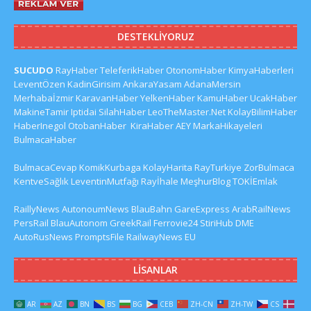
DESTEKLIYORUZ
SUCUDO
RayHaber
TeleferikHaber
OtonomHaber
KimyaHaberleri
LeventÖzen
KadinGirisim
AnkaraYasam
AdanaMersin
Merhabaİzmir
KaravanHaber
YelkenHaber
KamuHaber
UcakHaber
MakineTamir
Iptidai
SilahHaber
LeoTheMaster.Net
KolayBilimHaber
HaberInegol
OtobanHaber
KiraHaber
AEY
MarkaHikayeleri
BulmacaHaber
BulmacaCevap
KomikKurbaga
KolayHarita
RayTurkiye
ZorBulmaca
KentveSağlık
LeventinMutfağı
Rayİhale
MeşhurBlog
TOKİEmlak
RaillyNews
AutonoumNews
BlauBahn
GareExpress
ArabRailNews
PersRail
BlauAutonom
GreekRail
Ferrovie24
StiriHub
DME
AutoRusNews
PromptsFile
RailwayNews EU
LISANLAR
AR
AZ
BN
BS
BG
CEB
ZH-CN
ZH-TW
CS