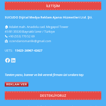
İLETIŞIM
SUCUDO Dijital Medya Reklam Ajansı Hizmetleri Ltd. Şti.
🏠
Adalet mah. Anadolu cad. Megapol Tower
41/81 35530 Bayraklı İzmir / Türkiye
📞
+90 (553) 770 52 69
📩
ozendanismanlik@gmail.com
UETS:
15623-26967-42627
Tanıtım yazısı, banner ve link vererek firmanı üst sıralara taşı
DESTEKLIYORUZ