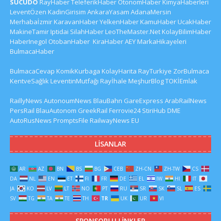
SUCUDO
RayHaber
TeleferikHaber
OtonomHaber
KimyaHaberleri
LeventÖzen
KadinGirisim
AnkaraYasam
AdanaMersin
Merhabaİzmir
KaravanHaber
YelkenHaber
KamuHaber
UcakHaber
MakineTamir
Iptidai
SilahHaber
LeoTheMaster.Net
KolayBilimHaber
HaberInegol
OtobanHaber
KiraHaber
AEY
MarkaHikayeleri
BulmacaHaber
BulmacaCevap
KomikKurbaga
KolayHarita
RayTurkiye
ZorBulmaca
KentveSağlık
LeventinMutfağı
Rayİhale
MeşhurBlog
TOKİEmlak
RaillyNews
AutonoumNews
BlauBahn
GareExpress
ArabRailNews
PersRail
BlauAutonom
GreekRail
Ferrovie24
StiriHub
DME
AutoRusNews
PromptsFile
RailwayNews EU
LISANLAR
AR
AZ
BN
BS
BG
CEB
ZH-CN
ZH-TW
CS
DA
NL
EN
ET
FI
FR
DE
EL
IW
HI
IT
JA
KO
LV
LT
NO
PT
RU
SR
SK
SL
ES
SV
TG
TA
TE
TH
TR
UK
UR
VI
SPONSORLU LINKLER