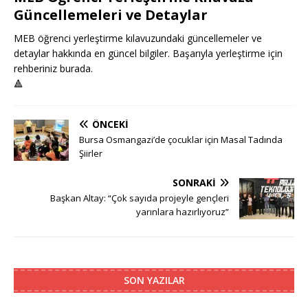
Güncellemeleri ve Detaylar
MEB öğrenci yerleştirme kılavuzundaki güncellemeler ve
detaylar hakkında en güncel bilgiler. Başarıyla yerleştirme için
rehberiniz burada.
🔺
ÖNCEKI
Bursa Osmangazi’de çocuklar için Masal Tadında
Şiirler
SONRAKI
Başkan Altay: “Çok sayıda projeyle gençleri
yarınlara hazırlıyoruz”
SON YAZILAR