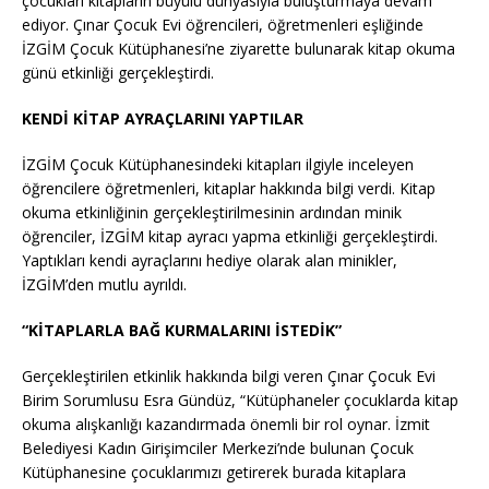
çocukları kitapların büyülü dünyasıyla buluşturmaya devam
ediyor. Çınar Çocuk Evi öğrencileri, öğretmenleri eşliğinde
İZGİM Çocuk Kütüphanesi’ne ziyarette bulunarak kitap okuma
günü etkinliği gerçekleştirdi.
KENDİ KİTAP AYRAÇLARINI YAPTILAR
İZGİM Çocuk Kütüphanesindeki kitapları ilgiyle inceleyen
öğrencilere öğretmenleri, kitaplar hakkında bilgi verdi. Kitap
okuma etkinliğinin gerçekleştirilmesinin ardından minik
öğrenciler, İZGİM kitap ayracı yapma etkinliği gerçekleştirdi.
Yaptıkları kendi ayraçlarını hediye olarak alan minikler,
İZGİM’den mutlu ayrıldı.
“KİTAPLARLA BAĞ KURMALARINI İSTEDİK”
Gerçekleştirilen etkinlik hakkında bilgi veren Çınar Çocuk Evi
Birim Sorumlusu Esra Gündüz, “Kütüphaneler çocuklarda kitap
okuma alışkanlığı kazandırmada önemli bir rol oynar. İzmit
Belediyesi Kadın Girişimciler Merkezi’nde bulunan Çocuk
Kütüphanesine çocuklarımızı getirerek burada kitaplara