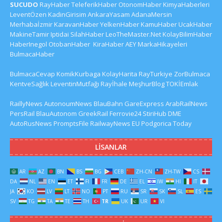
SUCUDO
RayHaber
TeleferikHaber
OtonomHaber
KimyaHaberleri
LeventÖzen
KadinGirisim
AnkaraYasam
AdanaMersin
Merhabaİzmir
KaravanHaber
YelkenHaber
KamuHaber
UcakHaber
MakineTamir
Iptidai
SilahHaber
LeoTheMaster.Net
KolayBilimHaber
HaberInegol
OtobanHaber
KiraHaber
AEY
MarkaHikayeleri
BulmacaHaber
BulmacaCevap
KomikKurbaga
KolayHarita
RayTurkiye
ZorBulmaca
KentveSağlık
LeventinMutfağı
Rayİhale
MeşhurBlog
TOKİEmlak
RaillyNews
AutonoumNews
BlauBahn
GareExpress
ArabRailNews
PersRail
BlauAutonom
GreekRail
Ferrovie24
StiriHub
DME
AutoRusNews
PromptsFile
RailwayNews EU
Podgorica Today
LISANLAR
AR
AZ
BN
BS
BG
CEB
ZH-CN
ZH-TW
CS
DA
NL
EN
ET
FI
FR
DE
EL
IW
HI
IT
JA
KO
LV
LT
NO
PT
RU
SR
SK
SL
ES
SV
TG
TA
TE
TH
TR
UK
UR
VI