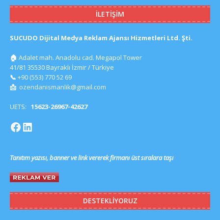
İLETIŞIM
SUCUDO Dijital Medya Reklam Ajansı Hizmetleri Ltd. Şti.
🏠
Adalet mah. Anadolu cad. Megapol Tower
41/81 35530 Bayraklı İzmir / Türkiye
📞
+90 (553) 770 52 69
📩
ozendanismanlik@gmail.com
UETS:
15623-26967-42627
Tanıtım yazısı, banner ve link vererek firmanı üst sıralara taşı
DESTEKLIYORUZ