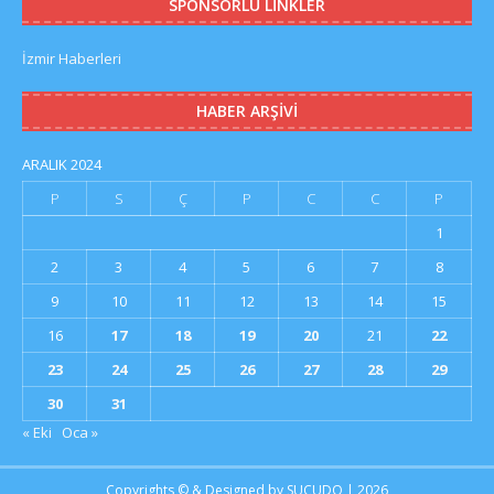
SPONSORLU LINKLER
İzmir Haberleri
HABER ARŞIVI
ARALIK 2024
P
S
Ç
P
C
C
P
1
2
3
4
5
6
7
8
9
10
11
12
13
14
15
16
17
18
19
20
21
22
23
24
25
26
27
28
29
30
31
« Eki
Oca »
Copyrights © & Designed by
SUCUDO
| 2026