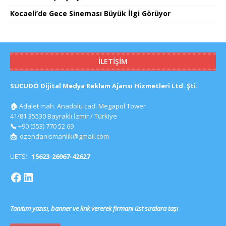
Kocaeli’de Gece Sineması Büyük İlgi Görüyor
İLETIŞIM
SUCUDO Dijital Medya Reklam Ajansı Hizmetleri Ltd. Şti.
🏠
Adalet mah. Anadolu cad. Megapol Tower
41/81 35530 Bayraklı İzmir / Türkiye
📞
+90 (553) 770 52 69
📩
ozendanismanlik@gmail.com
UETS:
15623-26967-42627
Tanıtım yazısı, banner ve link vererek firmanı üst sıralara taşı