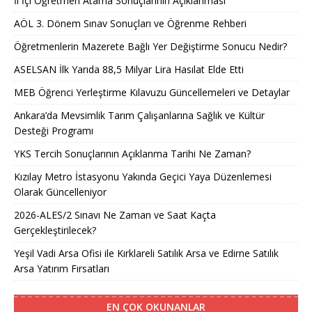
İl İçi Öğretmen Atama Sonuçlarının Açıklanması
AÖL 3. Dönem Sınav Sonuçları ve Öğrenme Rehberi
Öğretmenlerin Mazerete Bağlı Yer Değiştirme Sonucu Nedir?
ASELSAN İlk Yarıda 88,5 Milyar Lira Hasılat Elde Etti
MEB Öğrenci Yerleştirme Kılavuzu Güncellemeleri ve Detaylar
Ankara’da Mevsimlik Tarım Çalışanlarına Sağlık ve Kültür
Desteği Programı
YKS Tercih Sonuçlarının Açıklanma Tarihi Ne Zaman?
Kızılay Metro İstasyonu Yakında Geçici Yaya Düzenlemesi
Olarak Güncelleniyor
2026-ALES/2 Sınavı Ne Zaman ve Saat Kaçta
Gerçekleştirilecek?
Yeşil Vadi Arsa Ofisi ile Kırklareli Satılık Arsa ve Edirne Satılık
Arsa Yatırım Fırsatları
EN ÇOK OKUNANLAR