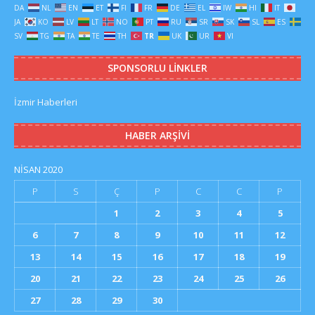
DA
NL
EN
ET
FI
FR
DE
EL
IW
HI
IT
JA
KO
LV
LT
NO
PT
RU
SR
SK
SL
ES
SV
TG
TA
TE
TH
TR
UK
UR
VI
SPONSORLU LINKLER
İzmir Haberleri
HABER ARŞIVI
NISAN 2020
P
S
Ç
P
C
C
P
1
2
3
4
5
6
7
8
9
10
11
12
13
14
15
16
17
18
19
20
21
22
23
24
25
26
27
28
29
30