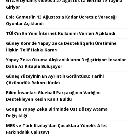
GTA 6 Oynanış Videosu 27 Ağustos’ta Netflix’te Yayına
Giriyor
Epic Games’in 13 Ağustos’a Kadar Ücretsiz Vereceği
Oyunlar Açıklandı
TÜİK’in En Yeni İnternet Kullanımı Verileri Açıklandı
Güney Kore’de Yapay Zeka Destekli Şarkı Üretimine
İlişkin Telif Hakkı Kararı
Yapay Zeka Okuma Alışkanlıklarını Değiştiriyor: İnsanlar
Daha Az Kitapla Buluşuyor
Güneş Yüzeyinin En Ayrıntılı Görüntüsü: Tarihi
Çözünürlük Rekoru Kırıldı
Bilim İnsanları Glueball Parçacığının Varlığını
Destekleyen Kesin Kanıt Buldu
Google Yapay Zeka Biriminde Üst Düzey Atama
Değişikliği
MEB ve Türk Kızılay’dan Çocuklara Yönelik Afet
Farkındalık Çalıştayı