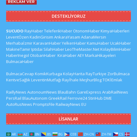
DESTEKLIYORUZ
SUCUDO
RayHaber
TeleferikHaber
OtonomHaber
KimyaHaberleri
LeventÖzen
KadinGirisim
AnkaraYasam
AdanaMersin
Merhabaİzmir
KaravanHaber
YelkenHaber
KamuHaber
UcakHaber
MakineTamir
Iptidai
SilahHaber
LeoTheMaster.Net
KolayBilimHaber
HaberInegol
OtobanHaber
KiraHaber
AEY
MarkaHikayeleri
BulmacaHaber
BulmacaCevap
KomikKurbaga
KolayHarita
RayTurkiye
ZorBulmaca
KentveSağlık
LeventinMutfağı
Rayİhale
MeşhurBlog
TOKİEmlak
RaillyNews
AutonoumNews
BlauBahn
GareExpress
ArabRailNews
PersRail
BlauAutonom
GreekRail
Ferrovie24
StiriHub
DME
AutoRusNews
PromptsFile
RailwayNews EU
LISANLAR
AR
AZ
BN
BS
BG
CEB
ZH-CN
ZH-TW
CS