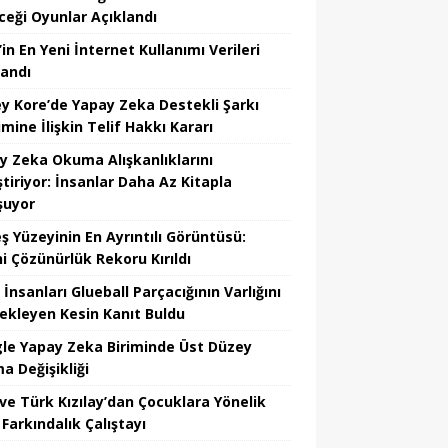
ceği Oyunlar Açıklandı
in En Yeni İnternet Kullanımı Verileri
landı
y Kore’de Yapay Zeka Destekli Şarkı
mine İlişkin Telif Hakkı Kararı
y Zeka Okuma Alışkanlıklarını
tiriyor: İnsanlar Daha Az Kitapla
şuyor
ş Yüzeyinin En Ayrıntılı Görüntüsü:
hi Çözünürlük Rekoru Kırıldı
 İnsanları Glueball Parçacığının Varlığını
ekleyen Kesin Kanıt Buldu
le Yapay Zeka Biriminde Üst Düzey
a Değişikliği
ve Türk Kızılay’dan Çocuklara Yönelik
Farkındalık Çalıştayı