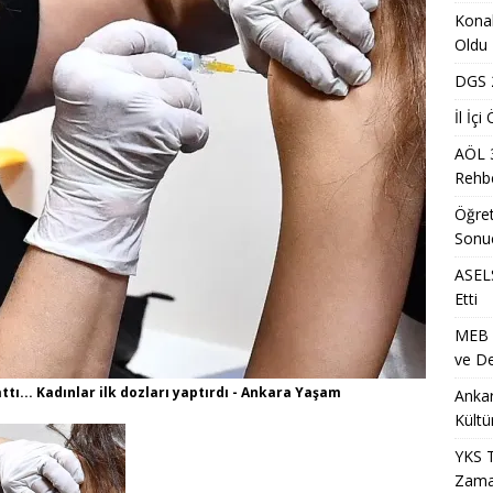
Dönem Sınav Sonuçları ve Öğrenme Rehberi
EĞITIM
Konak
lerin Mazerete Bağlı Yer Değiştirme Sonucu Nedir?
EĞITIM
Oldu
lk Yarıda 88,5 Milyar Lira Hasılat Elde Etti
MANŞET
DGS 2
nci Yerleştirme Kılavuzu Güncellemeleri ve Detaylar
EĞITIM
İl İç
AÖL 
a Mevsimlik Tarım Çalışanlarına Sağlık ve Kültür Desteği Programı
Rehbe
Öğret
ih Sonuçlarının Açıklanma Tarihi Ne Zaman?
EĞITIM
Sonu
Metro İstasyonu Yakında Geçici Yaya Düzenlemesi Olarak
ASELS
Etti
ET
MEB Ö
S/2 Sınavı Ne Zaman ve Saat Kaçta Gerçekleştirilecek?
EĞITIM
ve De
i Arsa Ofisi ile Kırklareli Satılık Arsa ve Edirne Satılık Arsa Yatırım
tı... Kadınlar ilk dozları yaptırdı - Ankara Yaşam
Ankar
Kültü
7 Üniversite Kayıt Tarihleri ve Detayları
EĞITIM
YKS T
Zama