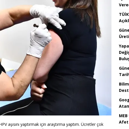
Vere
TÜİK’
Açık
Güne
Üreti
Yapa
Değiş
Bulu
Güne
Tari
Bilim
Dest
Goog
Atam
MEB 
Afet 
HPV aşısını yaptırmak için araştırma yaptım. Ücretler çok