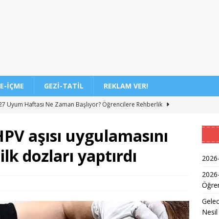
E-İÇME
GEZI-TATIL
REKLAM VER!
7 Uyum Haftası Ne Zaman Başlıyor? Öğrencilere Rehberlik
HPV aşısı uygulamasını
n Doktoru ve Mühendislik Birliği: Yeni Nesil Sağlık Uzmanları
ilk dozları yaptırdı
2026-
Kadınların Okuma Azmi İlham Kaynağı Oldu
EĞITIM
2026
Öğren
 Sonuçlarının Açıklanma Tarihi Belli Oldu
EĞITIM
Gelec
ğretmen Atama Sonuçlarının Açıklanması
EĞITIM
Nesil