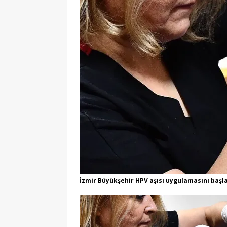
[ 06/08/2026 ]
AÖL 3. 
[ 06/08/2026 ]
Öğretmen
[ 06/08/2026 ]
ASELSAN İ
[ 06/08/2026 ]
MEB Öğre
[ 06/08/2026 ]
Ankara’d
MANŞET
[ 06/08/2026 ]
YKS Terc
[ 06/08/2026 ]
Kızılay 
Güncelleniyor
MANŞ
[ 06/08/2026 ]
2026-ALE
[ 01/08/2026 ]
Yeşil Vad
İzmir Büyükşehir HPV aşısı uygulamasını başlat
Fırsatları
GENEL
[ 06/08/2026 ]
2026-202