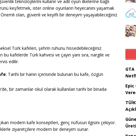
üvenlik teknolojilerini kullanır ve adil oyun ilkelerine bağlı
ltürünü keşfetmek, ister online oyunların heyecanını yaşamak
 Önemli olan, güvenli ve keyifli bir deneyim yaşayabileceğiniz
neksel Türk kafeleri, şehrin ruhunu hissedebileceğiniz
an bu kafelerde Türk kahvesi ve çayın yanı sıra, nargile ve
vis edilir.
GTA 
afe
: Tarihi bir hanın içerisinde bulunan bu kafe, özgün
Netfl
Epic
’de, bir zamanlar okul olarak kullanılan tarihi bir binada
Vere
TÜİK’
Açık
Güne
ıkan modern kafe konseptleri, genç nüfusun ilgisini çekiyor.
Üreti
eceklerle ziyaretçilere modern bir deneyim sunar.
Yapa