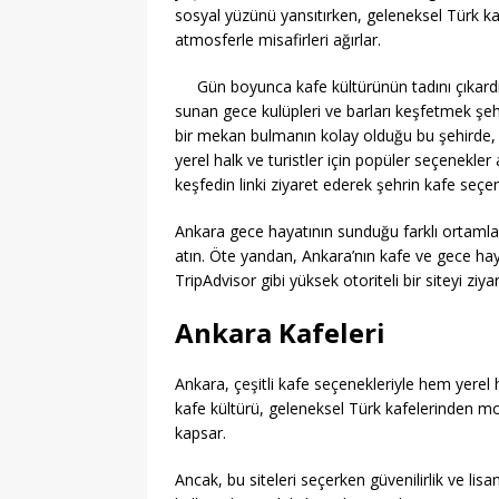
sosyal yüzünü yansıtırken, geleneksel Türk kaf
atmosferle misafirleri ağırlar.
Gün boyunca kafe kültürünün tadını çıkardık
sunan gece kulüpleri ve barları keşfetmek ş
bir mekan bulmanın kolay olduğu bu şehirde, c
yerel halk ve turistler için popüler seçenekle
keşfedin linki ziyaret ederek şehrin kafe seçene
Ankara gece hayatının sunduğu farklı ortamlarla
atın. Öte yandan, Ankara’nın kafe ve gece haya
TripAdvisor gibi yüksek otoriteli bir siteyi ziya
Ankara Kafeleri
Ankara, çeşitli kafe seçenekleriyle hem yerel
kafe kültürü, geleneksel Türk kafelerinden mo
kapsar.
Ancak, bu siteleri seçerken güvenilirlik ve lisa