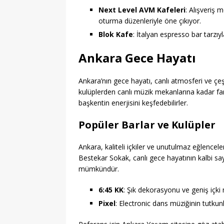
Next Level AVM Kafeleri
: Alışveriş 
oturma düzenleriyle öne çıkıyor.
Blok Kafe
: İtalyan espresso bar tarzı
Ankara Gece Hayatı
Ankara’nın gece hayatı, canlı atmosferi ve çeşi
kulüplerden canlı müzik mekanlarına kadar farkl
başkentin enerjisini keşfedebilirler.
Popüler Barlar ve Kulüpler
Ankara, kaliteli içkiler ve unutulmaz eğlencele
Bestekar Sokak, canlı gece hayatının kalbi sa
mümkündür.
6:45 KK
: Şık dekorasyonu ve geniş içki
Pixel
: Electronic dans müziğinin tutkunl