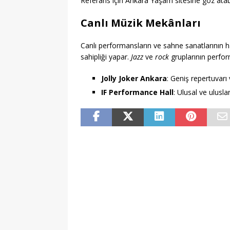
Referans için Ankara Yaşam sitesine göz atabil
Canlı Müzik Mekânları
Canlı performansların ve sahne sanatlarının ha
sahipliği yapar.
Jazz
ve
rock
gruplarının perfor
Jolly Joker Ankara
: Geniş repertuvarı
IF Performance Hall
: Ulusal ve ulusl