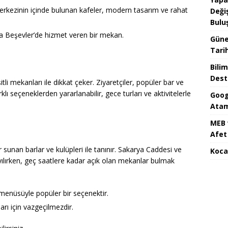
merkezinin içinde bulunan kafeler, modern tasarım ve rahat
Değiş
Bulu
yla Beşevler’de hizmet veren bir mekan.
Güne
Tari
Bilim
Dest
tli mekanları ile dikkat çeker. Ziyaretçiler, popüler bar ve
ı seçeneklerden yararlanabilir, gece turları ve aktivitelerle
Goog
Atam
MEB 
Afet 
r sunan barlar ve kulüpleri ile tanınır. Sakarya Caddesi ve
Koca
yılırken, geç saatlere kadar açık olan mekanlar bulmak
 menüsüyle popüler bir seçenektir.
arı için vazgeçilmezdir.