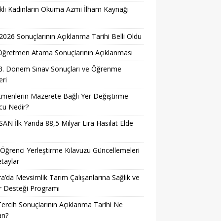
lı Kadınların Okuma Azmi İlham Kaynağı
026 Sonuçlarının Açıklanma Tarihi Belli Oldu
i Öğretmen Atama Sonuçlarının Açıklanması
3. Dönem Sınav Sonuçları ve Öğrenme
ri
menlerin Mazerete Bağlı Yer Değiştirme
cu Nedir?
AN İlk Yarıda 88,5 Milyar Lira Hasılat Elde
ğrenci Yerleştirme Kılavuzu Güncellemeleri
taylar
a’da Mevsimlik Tarım Çalışanlarına Sağlık ve
r Desteği Programı
ercih Sonuçlarının Açıklanma Tarihi Ne
n?