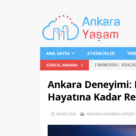
ANA SAYFA
ETKINLIKLER
YEM
[ 06/08/2026 ]
2026-202
GÜNCEL ANKARA
EĞITIM
Ankara Deneyimi:
[ 06/08/2026 ]
Geleceği
Hayatına Kadar Re
EĞITIM
[ 06/08/2026 ]
Konaklı 
09/05/2024
ANKARA HAKKINDA HERŞEY
[ 06/08/2026 ]
DGS 2026
[ 06/08/2026 ]
İl İçi Ö