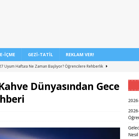
E-İÇME
GEZI-TATIL
REKLAM VER!
7 Uyum Haftası Ne Zaman Başlıyor? Öğrencilere Rehberlik
 Kahve Dünyasından Gece
n Doktoru ve Mühendislik Birliği: Yeni Nesil Sağlık Uzmanları
hberi
2026-
Kadınların Okuma Azmi İlham Kaynağı Oldu
EĞITIM
2026
Öğren
 Sonuçlarının Açıklanma Tarihi Belli Oldu
EĞITIM
Gelec
ğretmen Atama Sonuçlarının Açıklanması
EĞITIM
Nesil