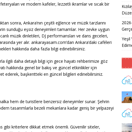
eteryaları ve modern kafeler, lezzetli ikramlar ve sıcak bir
Kızıl
Düzen
2026
tan sonra, Ankara’nın çeşitli eğlence ve müzik tarzlarını
Gerçe
ehrin sunduğu eşsiz deneyimleri tamamlar. Her zevke uygun
anlı müzik dinletileri, DJ performansları ve dans geceleri,
Yeşil 
r arasında yer alır. ankarayasam.com’dan Ankara’daki caféleri
Edirne
kleri hakkında daha fazla bilgi edinebilirsiniz.
 ilgili daha detaylı bilgi için gece hayatı rehberimize göz
tı hakkında genel bir bakış ve güncel etkinlikler için
ret ederek, başkentteki en güncel bilgileri edinebilirsiniz.
 halka hem de turistlere benzersiz deneyimler sunar. Şehrin
dern tasarımlarla bezeli mekanlara kadar geniş bir yelpazeyi
ns gibi kriterlere dikkat etmek önemli. Güvenilir siteler,