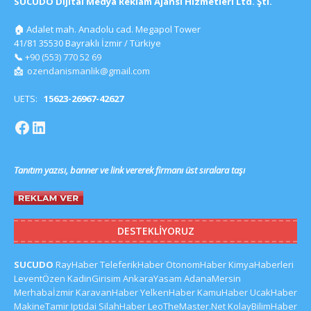
SUCUDO Dijital Medya Reklam Ajansı Hizmetleri Ltd. Şti.
🏠
Adalet mah. Anadolu cad. Megapol Tower
41/81 35530 Bayraklı İzmir / Türkiye
📞
+90 (553) 770 52 69
📩
ozendanismanlik@gmail.com
UETS:
15623-26967-42627
Tanıtım yazısı, banner ve link vererek firmanı üst sıralara taşı
DESTEKLIYORUZ
SUCUDO
RayHaber
TeleferikHaber
OtonomHaber
KimyaHaberleri
LeventÖzen
KadinGirisim
AnkaraYasam
AdanaMersin
Merhabaİzmir
KaravanHaber
YelkenHaber
KamuHaber
UcakHaber
MakineTamir
Iptidai
SilahHaber
LeoTheMaster.Net
KolayBilimHaber