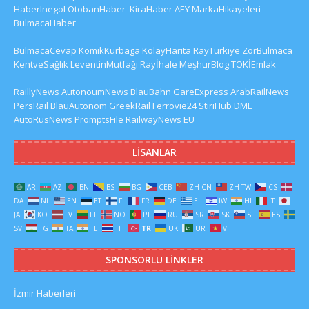
HaberInegol
OtobanHaber
KiraHaber
AEY
MarkaHikayeleri
BulmacaHaber
BulmacaCevap
KomikKurbaga
KolayHarita
RayTurkiye
ZorBulmaca
KentveSağlık
LeventinMutfağı
Rayİhale
MeşhurBlog
TOKİEmlak
RaillyNews
AutonoumNews
BlauBahn
GareExpress
ArabRailNews
PersRail
BlauAutonom
GreekRail
Ferrovie24
StiriHub
DME
AutoRusNews
PromptsFile
RailwayNews EU
LISANLAR
AR
AZ
BN
BS
BG
CEB
ZH-CN
ZH-TW
CS
DA
NL
EN
ET
FI
FR
DE
EL
IW
HI
IT
JA
KO
LV
LT
NO
PT
RU
SR
SK
SL
ES
SV
TG
TA
TE
TH
TR
UK
UR
VI
SPONSORLU LINKLER
İzmir Haberleri