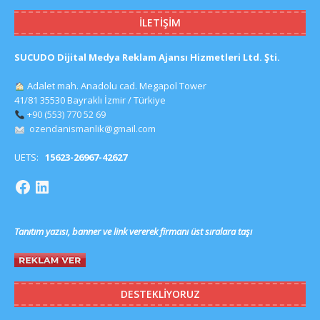
İLETIŞIM
SUCUDO Dijital Medya Reklam Ajansı Hizmetleri Ltd. Şti.
Adalet mah. Anadolu cad. Megapol Tower
41/81 35530 Bayraklı İzmir / Türkiye
+90 (553) 770 52 69
ozendanismanlik@gmail.com
UETS:
15623-26967-42627
Tanıtım yazısı, banner ve link vererek firmanı üst sıralara taşı
DESTEKLIYORUZ