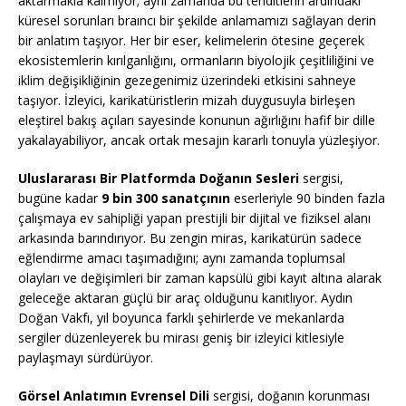
aktarmakla kalmıyor; aynı zamanda bu tehditlerin ardındaki
küresel sorunları braıncı bir şekilde anlamamızı sağlayan derin
bir anlatım taşıyor. Her bir eser, kelimelerin ötesine geçerek
ekosistemlerin kırılganlığını, ormanların biyolojik çeşitliliğini ve
iklim değişikliğinin gezegenimiz üzerindeki etkisini sahneye
taşıyor. İzleyici, karikatüristlerin mizah duygusuyla birleşen
eleştirel bakış açıları sayesinde konunun ağırlığını hafif bir dille
yakalayabiliyor, ancak ortak mesajın kararlı tonuyla yüzleşiyor.
Uluslararası Bir Platformda Doğanın Sesleri
sergisi,
bugüne kadar
9 bin 300 sanatçının
eserleriyle 90 binden fazla
çalışmaya ev sahipliği yapan prestijli bir dijital ve fiziksel alanı
arkasında barındırıyor. Bu zengin miras, karikatürün sadece
eğlendirme amacı taşımadığını; aynı zamanda toplumsal
olayları ve değişimleri bir zaman kapsülü gibi kayıt altına alarak
geleceğe aktaran güçlü bir araç olduğunu kanıtlıyor. Aydın
Doğan Vakfı, yıl boyunca farklı şehirlerde ve mekanlarda
sergiler düzenleyerek bu mirası geniş bir izleyici kitlesiyle
paylaşmayı sürdürüyor.
Görsel Anlatımın Evrensel Dili
sergisi, doğanın korunması