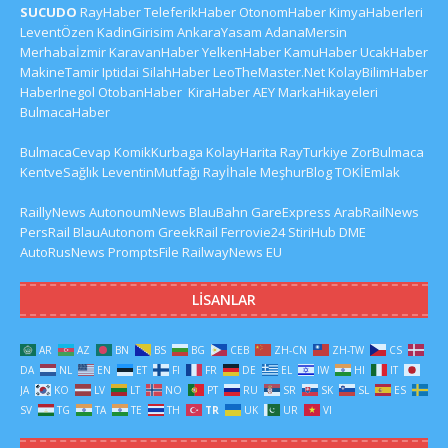
SUCUDO
RayHaber
TeleferikHaber
OtonomHaber
KimyaHaberleri
LeventÖzen
KadinGirisim
AnkaraYasam
AdanaMersin
Merhabaİzmir
KaravanHaber
YelkenHaber
KamuHaber
UcakHaber
MakineTamir
Iptidai
SilahHaber
LeoTheMaster.Net
KolayBilimHaber
HaberInegol
OtobanHaber
KiraHaber
AEY
MarkaHikayeleri
BulmacaHaber
BulmacaCevap
KomikKurbaga
KolayHarita
RayTurkiye
ZorBulmaca
KentveSağlık
LeventinMutfağı
Rayİhale
MeşhurBlog
TOKİEmlak
RaillyNews
AutonoumNews
BlauBahn
GareExpress
ArabRailNews
PersRail
BlauAutonom
GreekRail
Ferrovie24
StiriHub
DME
AutoRusNews
PromptsFile
RailwayNews EU
LISANLAR
AR
AZ
BN
BS
BG
CEB
ZH-CN
ZH-TW
CS
DA
NL
EN
ET
FI
FR
DE
EL
IW
HI
IT
JA
KO
LV
LT
NO
PT
RU
SR
SK
SL
ES
SV
TG
TA
TE
TH
TR
UK
UR
VI