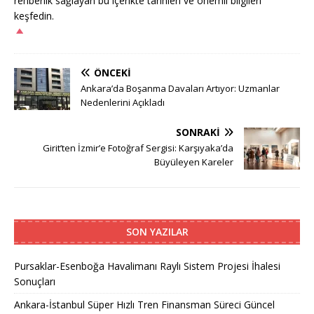
rehberlik sağlayan bu içerikte tarihleri ve önemli bilgileri
keşfedin.
ÖNCEKI
Ankara’da Boşanma Davaları Artıyor: Uzmanlar
Nedenlerini Açıkladı
SONRAKI
Girit’ten İzmir’e Fotoğraf Sergisi: Karşıyaka’da
Büyüleyen Kareler
SON YAZILAR
Pursaklar-Esenboğa Havalimanı Raylı Sistem Projesi İhalesi
Sonuçları
Ankara-İstanbul Süper Hızlı Tren Finansman Süreci Güncel