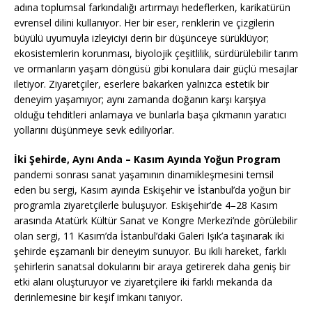
adına toplumsal farkındalığı artırmayı hedeflerken, karikatürün
evrensel dilini kullanıyor. Her bir eser, renklerin ve çizgilerin
büyülü uyumuyla izleyiciyi derin bir düşünceye sürüklüyor;
ekosistemlerin korunması, biyolojik çeşitlilik, sürdürülebilir tarım
ve ormanların yaşam döngüsü gibi konulara dair güçlü mesajlar
iletiyor. Ziyaretçiler, eserlere bakarken yalnızca estetik bir
deneyim yaşamıyor; aynı zamanda doğanın karşı karşıya
olduğu tehditleri anlamaya ve bunlarla başa çıkmanın yaratıcı
yollarını düşünmeye sevk ediliyorlar.
İki Şehirde, Aynı Anda – Kasım Ayında Yoğun Program
pandemi sonrası sanat yaşamının dinamikleşmesini temsil
eden bu sergi, Kasım ayında Eskişehir ve İstanbul’da yoğun bir
programla ziyaretçilerle buluşuyor. Eskişehir’de 4–28 Kasım
arasında Atatürk Kültür Sanat ve Kongre Merkezi’nde görülebilir
olan sergi, 11 Kasım’da İstanbul’daki Galeri Işık’a taşınarak iki
şehirde eşzamanlı bir deneyim sunuyor. Bu ikili hareket, farklı
şehirlerin sanatsal dokularını bir araya getirerek daha geniş bir
etki alanı oluşturuyor ve ziyaretçilere iki farklı mekanda da
derinlemesine bir keşif imkanı tanıyor.