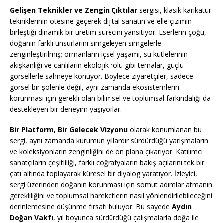
Gelişen Teknikler ve Zengin Çıktılar
sergisi, klasik karikatür
tekniklerinin ötesine geçerek dijital sanatın ve elle çizimin
birleştiği dinamik bir üretim sürecini yansıtıyor. Eserlerin çoğu,
doğanın farklı unsurlarını simgeleyen simgelerle
zenginleştirilmiş; ormanların içsel yaşamı, su kütlelerinin
akışkanlığı ve canlıların ekolojik rolü gibi temalar, güçlü
görsellerle sahneye konuyor. Böylece ziyaretçiler, sadece
görsel bir şölenle değil, aynı zamanda ekosistemlerin
korunması için gerekli olan bilimsel ve toplumsal farkındalığı da
destekleyen bir deneyim yaşıyorlar.
Bir Platform, Bir Gelecek Vizyonu
olarak konumlanan bu
sergi, aynı zamanda kurumun yıllardır sürdürdüğü yarışmaların
ve koleksiyonların zenginliğini de ön plana çıkarıyor. Katılımcı
sanatçıların çeşitliliği, farklı coğrafyaların bakış açılarını tek bir
çatı altında toplayarak küresel bir diyalog yaratıyor. İzleyici,
sergi üzerinden doğanın korunması için somut adımlar atmanın
gerekliliğini ve toplumsal hareketlerin nasıl yönlendirilebileceğini
derinlemesine düşünme fırsatı buluyor. Bu sayede
Aydın
Doğan Vakfı
, yıl boyunca sürdürdüğü çalışmalarla doğa ile