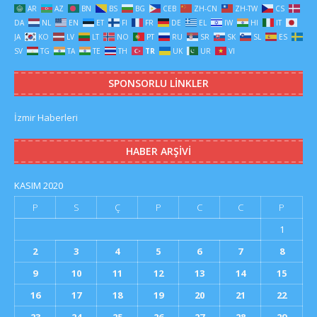
AR
AZ
BN
BS
BG
CEB
ZH-CN
ZH-TW
CS
DA
NL
EN
ET
FI
FR
DE
EL
IW
HI
IT
JA
KO
LV
LT
NO
PT
RU
SR
SK
SL
ES
SV
TG
TA
TE
TH
TR
UK
UR
VI
SPONSORLU LINKLER
İzmir Haberleri
HABER ARŞIVI
KASIM 2020
P
S
Ç
P
C
C
P
1
2
3
4
5
6
7
8
9
10
11
12
13
14
15
16
17
18
19
20
21
22