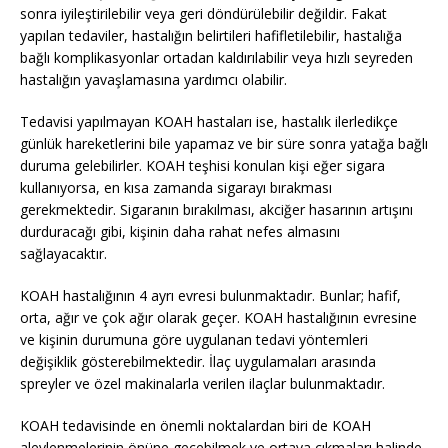
sonra iyileştirilebilir veya geri döndürülebilir değildir. Fakat
yapılan tedaviler, hastalığın belirtileri hafifletilebilir, hastalığa
bağlı komplikasyonlar ortadan kaldırılabilir veya hızlı seyreden
hastalığın yavaşlamasına yardımcı olabilir.
Tedavisi yapılmayan KOAH hastaları ise, hastalık ilerledikçe
günlük hareketlerini bile yapamaz ve bir süre sonra yatağa bağlı
duruma gelebilirler. KOAH teşhisi konulan kişi eğer sigara
kullanıyorsa, en kısa zamanda sigarayı bırakması
gerekmektedir. Sigaranın bırakılması, akciğer hasarının artışını
durduracağı gibi, kişinin daha rahat nefes almasını
sağlayacaktır.
KOAH hastalığının 4 ayrı evresi bulunmaktadır. Bunlar; hafif,
orta, ağır ve çok ağır olarak geçer. KOAH hastalığının evresine
ve kişinin durumuna göre uygulanan tedavi yöntemleri
değişiklik gösterebilmektedir. İlaç uygulamaları arasında
spreyler ve özel makinalarla verilen ilaçlar bulunmaktadır.
KOAH tedavisinde en önemli noktalardan biri de KOAH
alevlenmelerinin önüne geçebilmek ve ortaya çıkmaları halinde