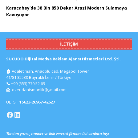
Karacabey’de 38 Bin 850 Dekar Arazi Modern Sulamaya
Kavuşuyor
İLETIŞIM
SUCUDO Dijital Medya Reklam Ajansı Hizmetleri Ltd. Şti.
🏠
Adalet mah. Anadolu cad. Megapol Tower
41/81 35530 Bayraklı İzmir / Türkiye
📞
+90 (553) 770 52 69
📩
ozendanismanlik@gmail.com
UETS:
15623-26967-42627
Tanıtım yazısı, banner ve link vererek firmanı üst sıralara taşı