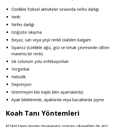
Özellikle fiziksel aktiviteler sırasında nefes darlığı
Hırıltı
Nefes darlığı
Göğüste sıkışma
Beyaz, sarı veya yeşil renkli olabilen balgam
Siyanoz (özellikle ağız, göz ve tırnak çevresinde ciltten
mavimsi bir renk)
Sık solunum yolu enfeksiyonları
Yorgunluk
Halsizlik
Depresyon
İstenmeyen kilo kaybı (ileri aşamalarda)
Ayak bileklerinde, ayaklarda veya bacaklarda şişme
Koah Tanı Yöntemleri
KOAH tanısı kişinin muayenesi sonrası şikayetleri de göz