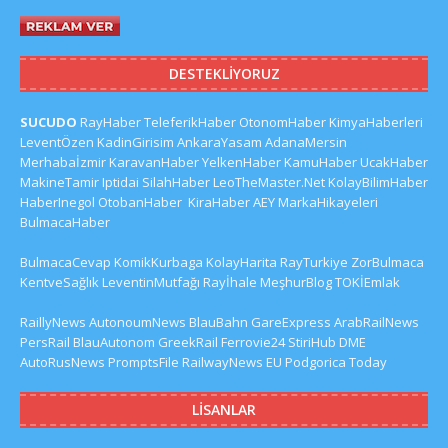
DESTEKLIYORUZ
SUCUDO
RayHaber
TeleferikHaber
OtonomHaber
KimyaHaberleri
LeventÖzen
KadinGirisim
AnkaraYasam
AdanaMersin
Merhabaİzmir
KaravanHaber
YelkenHaber
KamuHaber
UcakHaber
MakineTamir
Iptidai
SilahHaber
LeoTheMaster.Net
KolayBilimHaber
HaberInegol
OtobanHaber
KiraHaber
AEY
MarkaHikayeleri
BulmacaHaber
BulmacaCevap
KomikKurbaga
KolayHarita
RayTurkiye
ZorBulmaca
KentveSağlık
LeventinMutfağı
Rayİhale
MeşhurBlog
TOKİEmlak
RaillyNews
AutonoumNews
BlauBahn
GareExpress
ArabRailNews
PersRail
BlauAutonom
GreekRail
Ferrovie24
StiriHub
DME
AutoRusNews
PromptsFile
RailwayNews EU
Podgorica Today
LISANLAR