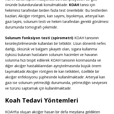
önünde bulundurularak konulmaktadır.
KOAH
tanısı için
hekiminiz tarafından birden fazla test önerilebilir. Bu testlerden
bazıları; Akciğer röntgeni, kan sayımı, biyokimya, arteryal kan
gazı tayini, solunum testi ve hekim tarafından gerekli görülmesi
durumunda tomografi çekimidir.
Solunum fonksiyon testi (spirometri)
KOAH tanısının
kesinleştirilmesinde kullanılan bir tetkiktir. Uzun dönemli nefes
darlığı, öksürük ve balgam şikayeti olan, sigara kullanma
öyküsü bulunan hastaların solunum hacimleri ve havanın
solunma hızı tespit edilerek KOAH tanısının konmasında ve
diğer akciğer hastalıklarından ayrıştırılmasında büyük önem
taşımaktadır.Akciğer röntgeni ile kan tetkikleri, özellikle bir
akciğer enfeksiyonu şüphesinde kullanılmaktadır. Arteryal kan
gazı ise solunum yetmezliği durumunda, yetmezliğin seviyesini
ve türünü saptamak için kullanılmaktadır.
Koah Tedavi Yöntemleri
KOAH’ta oluşan akciğer hasarı bir defa meydana geldikten