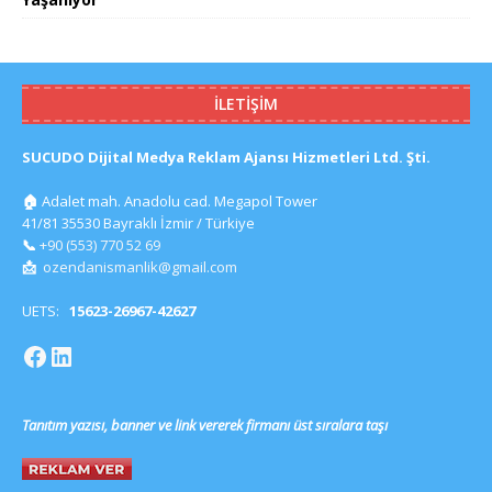
İLETIŞIM
SUCUDO Dijital Medya Reklam Ajansı Hizmetleri Ltd. Şti.
🏠
Adalet mah. Anadolu cad. Megapol Tower
41/81 35530 Bayraklı İzmir / Türkiye
📞
+90 (553) 770 52 69
📩
ozendanismanlik@gmail.com
UETS:
15623-26967-42627
Tanıtım yazısı, banner ve link vererek firmanı üst sıralara taşı