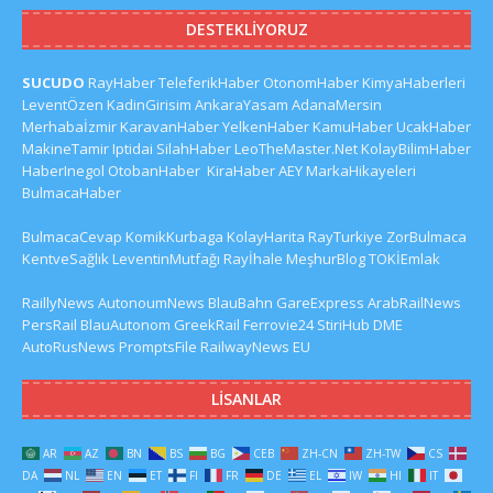
DESTEKLIYORUZ
SUCUDO
RayHaber
TeleferikHaber
OtonomHaber
KimyaHaberleri
LeventÖzen
KadinGirisim
AnkaraYasam
AdanaMersin
Merhabaİzmir
KaravanHaber
YelkenHaber
KamuHaber
UcakHaber
MakineTamir
Iptidai
SilahHaber
LeoTheMaster.Net
KolayBilimHaber
HaberInegol
OtobanHaber
KiraHaber
AEY
MarkaHikayeleri
BulmacaHaber
BulmacaCevap
KomikKurbaga
KolayHarita
RayTurkiye
ZorBulmaca
KentveSağlık
LeventinMutfağı
Rayİhale
MeşhurBlog
TOKİEmlak
RaillyNews
AutonoumNews
BlauBahn
GareExpress
ArabRailNews
PersRail
BlauAutonom
GreekRail
Ferrovie24
StiriHub
DME
AutoRusNews
PromptsFile
RailwayNews EU
LISANLAR
AR
AZ
BN
BS
BG
CEB
ZH-CN
ZH-TW
CS
DA
NL
EN
ET
FI
FR
DE
EL
IW
HI
IT