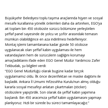
Büyükşehir Belediyesi toplu taşıma araçlarında hijyen ve sosyal
mesafe kurallarına yönelik önlemleri daha da artırırken, EGO’ya
ait toplam bin 450 otobüste sürücü bölümüne yerleştirilen
şeffaf panel sayesinde de yolcu ve şoför arasındaki temasın
mümkün olabildiğince en aza indirilmesi hedefleniyor.
Montaj işlemi tamamlanana kadar günde 50 otobüse
uygulanacak olan şeffaf kabin uygulaması ile hem
vatandaşların hem de sürücülerin sağlığını korumayı
amaçladıklarını ifade eden EGO Genel Müdür Yardımcısı Zafer
Tekbudak, şu bilgileri verdi:
“EGO Genel Müdürlüğü olarak bugüne kadar birçok
uygulamamız oldu. İlk önce dezenfektan ve maske dağıtımı ile
başladık. Ankara İl Umumi Hıfzıssıhha Kurulu’nun almış olduğu
kararla sosyal mesafeyi anlatan çıkartmaları (sticker)
otobüslere yapıştırdık. Son olarak da şeffaf kabin yapımına
başlandı. Bin 450 aracımıza şeffaf kabin uygulamasını yapmayı
planlıyoruz. Hızlı bir sürede bu süreci tamamlayacağız.”