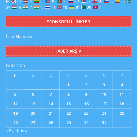
JA
KO
LV
LT
NO
PT
RU
SR
SK
SL
ES
SV
TG
TA
TE
TH
TR
UK
UR
VI
SPONSORLU LINKLER
İzmir Haberleri
HABER ARŞIVI
EKIM 2020
P
S
Ç
P
C
C
P
1
2
3
4
5
6
7
8
9
10
11
12
13
14
15
16
17
18
19
20
21
22
23
24
25
26
27
28
29
30
31
« Eyl
Kas »