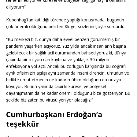
temenni ediyor ve küresel ve bölgesel sağlığa hayırlı olmasını
diliyorum”
Kopenhag’tan katıldığı törende yaptığı konuşmada, bugünün
çok önemli olduğunu belirten Kluge, sözlerini şöyle sürdürdü:
“Bu merkezi biz, dünya daha evvel benzeri görülmemiş bir
pandemi yaşarken açıyoruz. Yüz yılda ancak insanların başına
gelebilecek bir sağlık acil durumundan bahsediyoruz ki, dünya
çapında bir milyon can kaybına ve yaklaşık 30 milyon
enfeksiyona yol açtı. Ancak bu zorluğun karşısında bu coğrafi
ayrık ofisimizin açılışı aynı zamanda insani direncin, umudun ve
birlikte umut etmenin ne kadar mühim olduğunu da ortaya
koyuyor. Bunun yanında tabii ki küresel ve bölgesel
dayanışmanın da ne kadar önemli olduğunu bize gösteriyor. Bu
şekilde biz zaten bu virüsü yeniyor olacağız.”
Cumhurbaşkanı Erdoğan’a
teşekkür