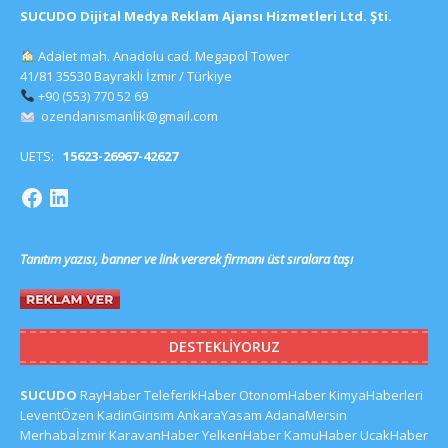
SUCUDO Dijital Medya Reklam Ajansı Hizmetleri Ltd. Şti.
Adalet mah. Anadolu cad. Megapol Tower
41/81 35530 Bayraklı İzmir / Türkiye
+90 (553) 770 52 69
ozendanismanlik@gmail.com
UETS:
15623-26967-42627
Tanıtım yazısı, banner ve link vererek firmanı üst sıralara taşı
DESTEKLIYORUZ
SUCUDO
RayHaber
TeleferikHaber
OtonomHaber
KimyaHaberleri
LeventÖzen
KadinGirisim
AnkaraYasam
AdanaMersin
Merhabaİzmir
KaravanHaber
YelkenHaber
KamuHaber
UcakHaber