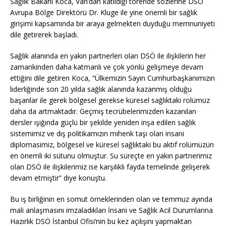
Sağlık Bakanı Koca, Van’dan katıldığı törende sözlerine DSÖ
Avrupa Bölge Direktörü Dr. Kluge ile yine önemli bir sağlık
girişimi kapsamında bir araya gelmekten duyduğu memnuniyeti
dile getirerek başladı.
Sağlık alanında en yakın partnerleri olan DSÖ ile ilişkilerin her
zamankinden daha katmanlı ve çok yönlü gelişmeye devam
ettiğini dile getiren Koca, “Ülkemizin Sayın Cumhurbaşkanımızın
liderliğinde son 20 yılda sağlık alanında kazanmış olduğu
başarılar ile gerek bölgesel gerekse küresel sağlıktaki rolümüz
daha da artmaktadır. Geçmiş tecrübelerimizden kazanılan
dersler ışığında güçlü bir şekilde yeniden inşa edilen sağlık
sistemimiz ve dış politikamızın mihenk taşı olan insani
diplomasimiz, bölgesel ve küresel sağlıktaki bu aktif rolümüzün
en önemli iki sütunu olmuştur. Su süreçte en yakın partnerimiz
olan DSÖ ile ilişkilerimiz ise karşılıklı fayda temelinde gelişerek
devam etmiştir” diye konuştu.
Bu iş birliğinin en somut örneklerinden olan ve temmuz ayında
mali anlaşmasını imzaladıkları İnsani ve Sağlık Acil Durumlarına
Hazırlık DSÖ İstanbul Ofisi’nin bu kez açılışını yapmaktan