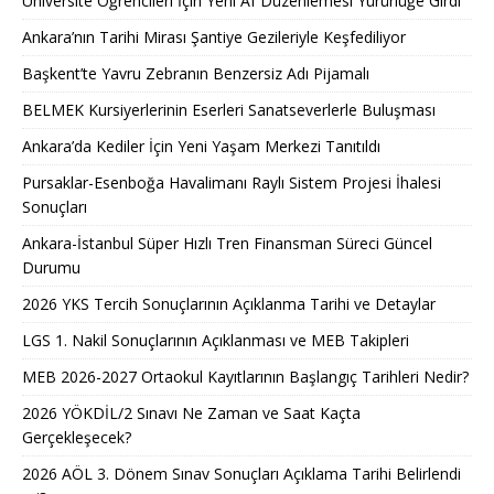
Üniversite Öğrencileri İçin Yeni Af Düzenlemesi Yürürlüğe Girdi
Ankara’nın Tarihi Mirası Şantiye Gezileriyle Keşfediliyor
Başkent’te Yavru Zebranın Benzersiz Adı Pijamalı
BELMEK Kursiyerlerinin Eserleri Sanatseverlerle Buluşması
Ankara’da Kediler İçin Yeni Yaşam Merkezi Tanıtıldı
Pursaklar-Esenboğa Havalimanı Raylı Sistem Projesi İhalesi
Sonuçları
Ankara-İstanbul Süper Hızlı Tren Finansman Süreci Güncel
Durumu
2026 YKS Tercih Sonuçlarının Açıklanma Tarihi ve Detaylar
LGS 1. Nakil Sonuçlarının Açıklanması ve MEB Takipleri
MEB 2026-2027 Ortaokul Kayıtlarının Başlangıç Tarihleri Nedir?
2026 YÖKDİL/2 Sınavı Ne Zaman ve Saat Kaçta
Gerçekleşecek?
2026 AÖL 3. Dönem Sınav Sonuçları Açıklama Tarihi Belirlendi