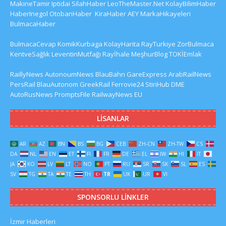
MakineTamir
Iptidai
SilahHaber
LeoTheMaster.Net
KolayBilimHaber
HaberInegol
OtobanHaber
KiraHaber
AEY
MarkaHikayeleri
BulmacaHaber
BulmacaCevap
KomikKurbaga
KolayHarita
RayTurkiye
ZorBulmaca
KentveSağlık
LeventinMutfağı
Rayİhale
MeşhurBlog
TOKİEmlak
RaillyNews
AutonoumNews
BlauBahn
GareExpress
ArabRailNews
PersRail
BlauAutonom
GreekRail
Ferrovie24
StiriHub
DME
AutoRusNews
PromptsFile
RailwayNews EU
LISANLAR
AR
AZ
BN
BS
BG
CEB
ZH-CN
ZH-TW
CS
DA
NL
EN
ET
FI
FR
DE
EL
IW
HI
IT
JA
KO
LV
LT
NO
PT
RU
SR
SK
SL
ES
SV
TG
TA
TE
TH
TR
UK
UR
VI
SPONSORLU LINKLER
İzmir Haberleri