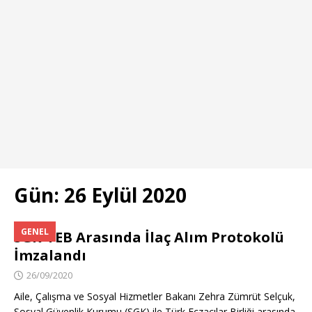
Gün:
26 Eylül 2020
GENEL
SGK-TEB Arasında İlaç Alım Protokolü
İmzalandı
26/09/2020
Aile, Çalışma ve Sosyal Hizmetler Bakanı Zehra Zümrüt Selçuk,
Sosyal Güvenlik Kurumu (SGK) ile Türk Eczacılar Birliği arasında