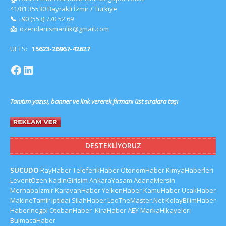
41/81 35530 Bayraklı İzmir / Türkiye
📞
+90 (553) 770 52 69
📩
ozendanismanlik@gmail.com
UETS:
15623-26967-42627
Tanıtım yazısı, banner ve link vererek firmanı üst sıralara taşı
DESTEKLIYORUZ
SUCUDO
RayHaber
TeleferikHaber
OtonomHaber
KimyaHaberleri
LeventÖzen
KadinGirisim
AnkaraYasam
AdanaMersin
Merhabaİzmir
KaravanHaber
YelkenHaber
KamuHaber
UcakHaber
MakineTamir
Iptidai
SilahHaber
LeoTheMaster.Net
KolayBilimHaber
HaberInegol
OtobanHaber
KiraHaber
AEY
MarkaHikayeleri
BulmacaHaber