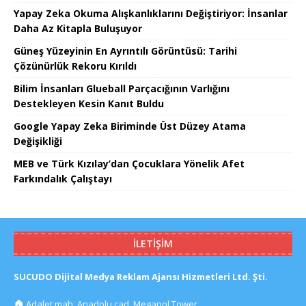
Yapay Zeka Okuma Alışkanlıklarını Değiştiriyor: İnsanlar
Daha Az Kitapla Buluşuyor
Güneş Yüzeyinin En Ayrıntılı Görüntüsü: Tarihi
Çözünürlük Rekoru Kırıldı
Bilim İnsanları Glueball Parçacığının Varlığını
Destekleyen Kesin Kanıt Buldu
Google Yapay Zeka Biriminde Üst Düzey Atama
Değişikliği
MEB ve Türk Kızılay’dan Çocuklara Yönelik Afet
Farkındalık Çalıştayı
İLETIŞIM
SUCUDO Dijital Medya Reklam Ajansı Hizmetleri Ltd. Şti.
🏠
Adalet mah. Anadolu cad. Megapol Tower