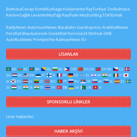
BulmacaCevap
KomikKurbaga
KolayHarita
RayTurkiye
ZorBulmaca
KentveSağlık
LeventinMutfağı
Rayİhale
MeşhurBlog
TOKİEmlak
RaillyNews
AutonoumNews
BlauBahn
GareExpress
ArabRailNews
PersRail
BlauAutonom
GreekRail
Ferrovie24
StiriHub
DME
AutoRusNews
PromptsFile
RailwayNews EU
LISANLAR
AR
AZ
BN
BS
BG
CEB
ZH-CN
ZH-TW
CS
DA
NL
EN
ET
FI
FR
DE
EL
IW
HI
IT
JA
KO
LV
LT
NO
PT
RU
SR
SK
SL
ES
SV
TG
TA
TE
TH
TR
UK
UR
VI
SPONSORLU LINKLER
İzmir Haberleri
HABER ARŞIVI