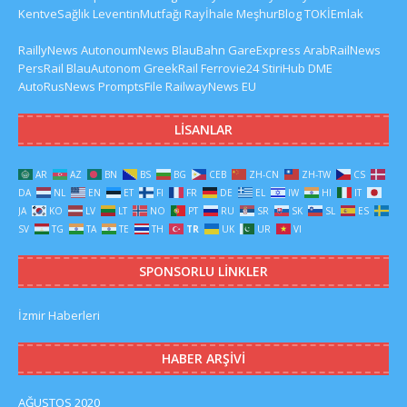
KentveSağlık
LeventinMutfağı
Rayİhale
MeşhurBlog
TOKİEmlak
RaillyNews
AutonoumNews
BlauBahn
GareExpress
ArabRailNews
PersRail
BlauAutonom
GreekRail
Ferrovie24
StiriHub
DME
AutoRusNews
PromptsFile
RailwayNews EU
LISANLAR
AR
AZ
BN
BS
BG
CEB
ZH-CN
ZH-TW
CS
DA
NL
EN
ET
FI
FR
DE
EL
IW
HI
IT
JA
KO
LV
LT
NO
PT
RU
SR
SK
SL
ES
SV
TG
TA
TE
TH
TR
UK
UR
VI
SPONSORLU LINKLER
İzmir Haberleri
HABER ARŞIVI
AĞUSTOS 2020