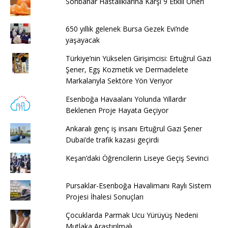
Sonbahar Hastalıklarına Karşı 9 Etkili Öneri
650 yıllık gelenek Bursa Gezek Evi’nde
yaşayacak
Türkiye’nin Yükselen Girişimcisi: Ertuğrul Gazi
Şener, Egş Kozmetik ve Dermadelete
Markalarıyla Sektöre Yön Veriyor
Esenboğa Havaalanı Yolunda Yıllardır
Beklenen Proje Hayata Geçiyor
Ankaralı genç iş insanı Ertuğrul Gazi Şener
Dubai’de trafik kazası geçirdi
Keşan’daki Öğrencilerin Liseye Geçiş Sevinci
Pursaklar-Esenboğa Havalimanı Raylı Sistem
Projesi İhalesi Sonuçları
Çocuklarda Parmak Ucu Yürüyüş Nedeni
Mutlaka Araştırılmalı