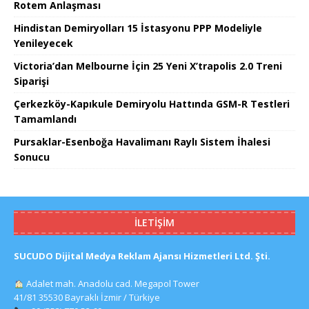
Rotem Anlaşması
Hindistan Demiryolları 15 İstasyonu PPP Modeliyle
Yenileyecek
Victoria’dan Melbourne İçin 25 Yeni X’trapolis 2.0 Treni
Siparişi
Çerkezköy-Kapıkule Demiryolu Hattında GSM-R Testleri
Tamamlandı
Pursaklar-Esenboğa Havalimanı Raylı Sistem İhalesi
Sonucu
İLETIŞIM
SUCUDO Dijital Medya Reklam Ajansı Hizmetleri Ltd. Şti.
Adalet mah. Anadolu cad. Megapol Tower
41/81 35530 Bayraklı İzmir / Türkiye