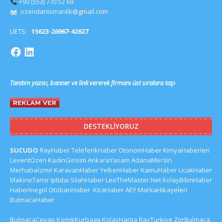
+90 (553) 770 52 69
ozendanismanlik@gmail.com
UETS:
15623-26967-42627
Tanıtım yazısı, banner ve link vererek firmanı üst sıralara taşı
DESTEKLIYORUZ
SUCUDO
RayHaber
TeleferikHaber
OtonomHaber
KimyaHaberleri
LeventÖzen
KadinGirisim
AnkaraYasam
AdanaMersin
Merhabaİzmir
KaravanHaber
YelkenHaber
KamuHaber
UcakHaber
MakineTamir
Iptidai
SilahHaber
LeoTheMaster.Net
KolayBilimHaber
HaberInegol
OtobanHaber
KiraHaber
AEY
MarkaHikayeleri
BulmacaHaber
BulmacaCevap
KomikKurbaga
KolayHarita
RayTurkiye
ZorBulmaca