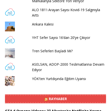
Markalarıyla Sektöre Yön Veriyor
ALO 181'i Arayan Sayısı Kovid-19 Salgınıyla
Arttı
Ankara Kalesi
YHT Sefer Sayısı 16’dan 20’ye Çıkıyor
Tren Seferleri Başladı Mı?
ASELSAN, ADOP-2000 Teslimatlarına Devam
Ediyor
YÖK'ten Yurtdışında Eğitim Uyarısı
RAYHABER
GTA 6 Oynanış Videosu 27 Ağustos’ta Netflix’te Yayına