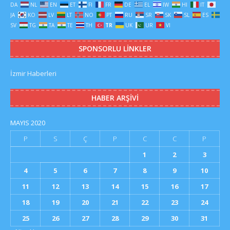
DA
NL
EN
ET
FI
FR
DE
EL
IW
HI
IT
JA
KO
LV
LT
NO
PT
RU
SR
SK
SL
ES
SV
TG
TA
TE
TH
TR
UK
UR
VI
SPONSORLU LINKLER
İzmir Haberleri
HABER ARŞIVI
MAYIS 2020
P
S
Ç
P
C
C
P
1
2
3
4
5
6
7
8
9
10
11
12
13
14
15
16
17
18
19
20
21
22
23
24
25
26
27
28
29
30
31