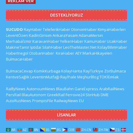
DESTEKLIYORUZ
SUCUDO
RayHaber
TeleferikHaber
OtonomHaber
KimyaHaberleri
LeventÖzen
KadinGirisim
AnkaraYasam
AdanaMersin
Merhabaİzmir
KaravanHaber
YelkenHaber
KamuHaber
UcakHaber
MakineTamir
Iptidai
SilahHaber
LeoTheMaster.Net
KolayBilimHaber
HaberInegol
OtobanHaber
KiraHaber
AEY
MarkaHikayeleri
BulmacaHaber
BulmacaCevap
KomikKurbaga
KolayHarita
RayTurkiye
ZorBulmaca
KentveSağlık
LeventinMutfağı
Rayİhale
MeşhurBlog
TOKİEmlak
RaillyNews
AutonoumNews
BlauBahn
GareExpress
ArabRailNews
PersRail
BlauAutonom
GreekRail
Ferrovie24
StiriHub
DME
AutoRusNews
PromptsFile
RailwayNews EU
LISANLAR
AR
AZ
BN
BS
BG
CEB
ZH-CN
ZH-TW
CS