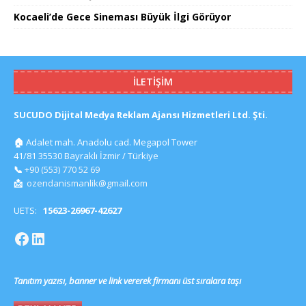
Kocaeli’de Gece Sineması Büyük İlgi Görüyor
İLETIŞIM
SUCUDO Dijital Medya Reklam Ajansı Hizmetleri Ltd. Şti.
🏠
Adalet mah. Anadolu cad. Megapol Tower
41/81 35530 Bayraklı İzmir / Türkiye
📞
+90 (553) 770 52 69
📩
ozendanismanlik@gmail.com
UETS:
15623-26967-42627
Tanıtım yazısı, banner ve link vererek firmanı üst sıralara taşı