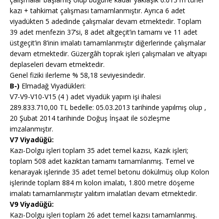
kazı + tahkimat çalışması tamamlanmıştır. Ayrıca 6 adet
viyadükten 5 adedinde çalışmalar devam etmektedir. Toplam
39 adet menfezin 37’si, 8 adet altgeçit’in tamamı ve 11 adet
üstgeçit’in 8’inin imalatı tamamlanmıştır diğerlerinde çalışmalar
devam etmektedir. Güzergâh toprak işleri çalışmaları ve altyapı
deplaseleri devam etmektedir.
Genel fiziki ilerleme % 58,18 seviyesindedir.
B-)
Elmadağ Viyadükleri:
V7-V9-V10-V15 (4 ) adet viyadük yapım işi ihalesi
289.833.710,00 TL bedelle: 05.03.2013 tarihinde yapılmış olup ,
20 Şubat 2014 tarihinde Doğuş İnşaat ile sözleşme
imzalanmıştır.
V7 Viyadüğü:
Kazı-Dolgu işleri toplam 35 adet temel kazısı, Kazık işleri;
toplam 508 adet kazıktan tamamı tamamlanmış. Temel ve
kenarayak işlerinde 35 adet temel betonu dökülmüş olup Kolon
işlerinde toplam 884 m kolon imalatı, 1.800 metre döşeme
imalatı tamamlanmıştır yalıtım imalatları devam etmektedir.
V9 Viyadüğü:
Kazı-Dolgu işleri toplam 26 adet temel kazısı tamamlanmış.