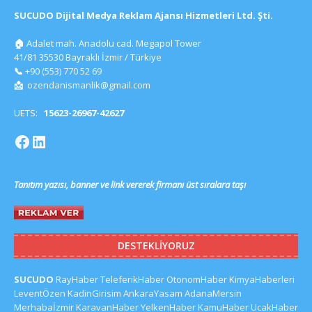
SUCUDO Dijital Medya Reklam Ajansı Hizmetleri Ltd. Şti.
🏠
Adalet mah. Anadolu cad. Megapol Tower
41/81 35530 Bayraklı İzmir / Türkiye
📞
+90 (553) 770 52 69
📩
ozendanismanlik@gmail.com
UETS:
15623-26967-42627
Tanıtım yazısı, banner ve link vererek firmanı üst sıralara taşı
DESTEKLIYORUZ
SUCUDO
RayHaber
TeleferikHaber
OtonomHaber
KimyaHaberleri
LeventÖzen
KadinGirisim
AnkaraYasam
AdanaMersin
Merhabaİzmir
KaravanHaber
YelkenHaber
KamuHaber
UcakHaber