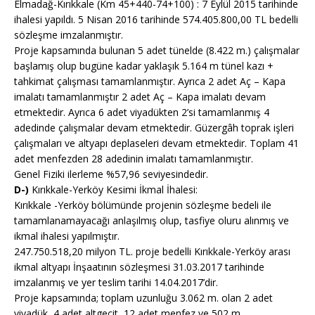
Elmadağ-Kırıkkale (Km 45+440-74+100) : 7 Eylül 2015 tarihinde
ihalesi yapıldı. 5 Nisan 2016 tarihinde 574.405.800,00 TL bedelli
sözleşme imzalanmıştır.
Proje kapsamında bulunan 5 adet tünelde (8.422 m.) çalışmalar
başlamış olup bugüne kadar yaklaşık 5.164 m tünel kazı +
tahkimat çalışması tamamlanmıştır. Ayrıca 2 adet Aç – Kapa
imalatı tamamlanmıştır 2 adet Aç – Kapa imalatı devam
etmektedir. Ayrıca 6 adet viyadükten 2’si tamamlanmış 4
adedinde çalışmalar devam etmektedir. Güzergâh toprak işleri
çalışmaları ve altyapı deplaseleri devam etmektedir. Toplam 41
adet menfezden 28 adedinin imalatı tamamlanmıştır.
Genel Fiziki ilerleme %57,96 seviyesindedir.
D-)
Kırıkkale-Yerköy Kesimi İkmal İhalesi:
Kırıkkale -Yerköy bölümünde projenin sözleşme bedeli ile
tamamlanamayacağı anlaşılmış olup, tasfiye oluru alınmış ve
ikmal ihalesi yapılmıştır.
247.750.518,20 milyon TL. proje bedelli Kırıkkale-Yerköy arası
ikmal altyapı İnşaatının sözleşmesi 31.03.2017 tarihinde
imzalanmış ve yer teslim tarihi 14.04.2017’dir.
Proje kapsamında; toplam uzunluğu 3.062 m. olan 2 adet
viyadük, 4 adet altgeçit, 12 adet menfez ve 502 m.