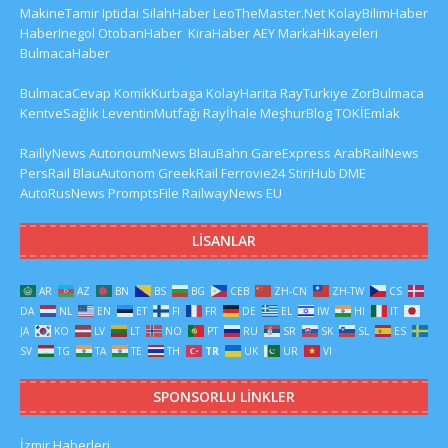
MakineTamir
Iptidai
SilahHaber
LeoTheMaster.Net
KolayBilimHaber
HaberInegol
OtobanHaber
KiraHaber
AEY
MarkaHikayeleri
BulmacaHaber
BulmacaCevap
KomikKurbaga
KolayHarita
RayTurkiye
ZorBulmaca
KentveSağlık
LeventinMutfağı
Rayİhale
MeşhurBlog
TOKİEmlak
RaillyNews
AutonoumNews
BlauBahn
GareExpress
ArabRailNews
PersRail
BlauAutonom
GreekRail
Ferrovie24
StiriHub
DME
AutoRusNews
PromptsFile
RailwayNews EU
LISANLAR
AR
AZ
BN
BS
BG
CEB
ZH-CN
ZH-TW
CS
DA
NL
EN
ET
FI
FR
DE
EL
IW
HI
IT
JA
KO
LV
LT
NO
PT
RU
SR
SK
SL
ES
SV
TG
TA
TE
TH
TR
UK
UR
VI
SPONSORLU LINKLER
İzmir Haberleri