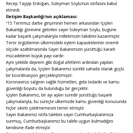
Recep Tayyip Erdoğan, Süleyman Soylu’nun istifasını kabul
etmedi.
İletişim Başkanlığı’nın açıklaması:
“15 Temmuz darbe girişiminin hemen arkasından İçişleri
Bakanlığı görevine getirilen sayın Süleyman Soylu, bugüne
kadar başarılı çalışmalarıyla milletimizin takdirini kazanmıştır.
Terör örgütlerinin ülkemizdeki eylem kapasitelerinin önemli
ölçüde azaltılmasında Sayın Bakanımızın yürüttüğü kararlı
mücadelenin büyük payı vardır.
Aynı şekilde deprem gibi doğal afetlerin ardından yapılan
çalışmalarda da, İçişleri Bakanımız sürekli sahada olarak güçlü
bir koordinasyon gerçekleştirmiştir.
Koronavirüs salgının sağlık hizmetleri, gıda tedariki ve kamu
güvenliği boyutu da bulunduğu bir gerçektir.
İçişleri Bakanımız, bir ayı aşkın süredir yürüttüğü başarılı
çalışmalarıyla, bu süreçte ülkemizde kamu güvenliği konusunda
hiçbir sıkıntı çekilmemesini temin etmiştir.
Sayın Bakanımız istifa talebini sayın Cumhurbaşkanımıza
sunmuş, Cumhurbaşkanımız bu talebi uygun bulmadığını
kendisine ifade etmiştir.