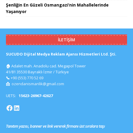
Şenliğin En Güzeli Osmangazi’nin Mahallelerinde
Yaşanıyor
İLETIŞIM
SUCUDO Dijital Medya Reklam Ajansı Hizmetleri Ltd. Şti.
🏠
Adalet mah. Anadolu cad. Megapol Tower
41/81 35530 Bayraklı İzmir / Türkiye
📞
+90 (553) 770 52 69
📩
ozendanismanlik@gmail.com
UETS:
15623-26967-42627
Tanıtım yazısı, banner ve link vererek firmanı üst sıralara taşı