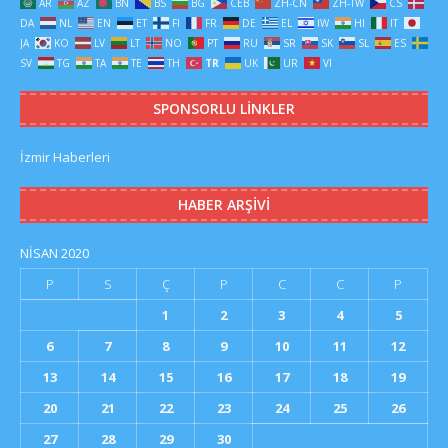
AR
AZ
BN
BS
BG
CEB
ZH-CN
ZH-TW
CS
DA
NL
EN
ET
FI
FR
DE
EL
IW
HI
IT
JA
KO
LV
LT
NO
PT
RU
SR
SK
SL
ES
SV
TG
TA
TE
TH
TR
UK
UR
VI
SPONSORLU LINKLER
İzmir Haberleri
HABER ARŞIVI
NISAN 2020
P
S
Ç
P
C
C
P
1
2
3
4
5
6
7
8
9
10
11
12
13
14
15
16
17
18
19
20
21
22
23
24
25
26
27
28
29
30