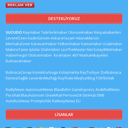
DESTEKLIYORUZ
SUCUDO
RayHaber
TeleferikHaber
OtonomHaber
KimyaHaberleri
LeventÖzen
KadinGirisim
AnkaraYasam
AdanaMersin
Merhabaİzmir
KaravanHaber
YelkenHaber
KamuHaber
UcakHaber
MakineTamir
Iptidai
SilahHaber
LeoTheMaster.Net
KolayBilimHaber
HaberInegol
OtobanHaber
KiraHaber
AEY
MarkaHikayeleri
BulmacaHaber
BulmacaCevap
KomikKurbaga
KolayHarita
RayTurkiye
ZorBulmaca
KentveSağlık
LeventinMutfağı
Rayİhale
MeşhurBlog
TOKİEmlak
RaillyNews
AutonoumNews
BlauBahn
GareExpress
ArabRailNews
PersRail
BlauAutonom
GreekRail
Ferrovie24
StiriHub
DME
AutoRusNews
PromptsFile
RailwayNews EU
LISANLAR