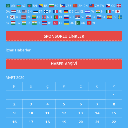
AR
AZ
BN
BS
BG
CEB
ZH-CN
ZH-TW
CS
DA
NL
EN
ET
FI
FR
DE
EL
IW
HI
IT
JA
KO
LV
LT
NO
PT
RU
SR
SK
SL
ES
SV
TG
TA
TE
TH
TR
UK
UR
VI
SPONSORLU LINKLER
İzmir Haberleri
HABER ARŞIVI
MART 2020
P
S
Ç
P
C
C
P
1
2
3
4
5
6
7
8
9
10
11
12
13
14
15
16
17
18
19
20
21
22