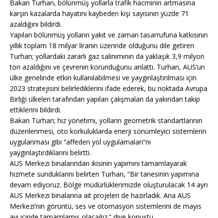
Bakan Turhan, bölünmüş yollarla trafik hacminin artmasına
karşın kazalarda hayatını kaybeden kişi sayısının yüzde 71
azaldığını bildirdi.
Yapılan bölünmüş yolların yakıt ve zaman tasarrufuna katkısının
yıllık toplam 18 milyar liranın üzerinde olduğunu dile getiren
Turhan; yollardaki zararlı gaz salınımının da yaklaşık 3,9 milyon
ton azaldığını ve çevrenin korunduğunu anlattı. Turhan, AUS’un
ülke genelinde etkin kullanılabilmesi ve yaygınlaştırılması için
2023 stratejisini belirlediklerini ifade ederek, bu noktada Avrupa
Birliği ülkeleri tarafından yapılan çalışmaları da yakından takip
ettiklerini bildirdi.
Bakan Turhan; hız yönetimi, yolların geometrik standartlarının
düzenlenmesi, oto korkuluklarda enerji sönümleyici sistemlerin
uygulanması gibi “affeden yol uygulamaları”nı
yaygınlaştırdıklarını belirtti.
AUS Merkezi binalarından ikisinin yapımını tamamlayarak
hizmete sunduklarını belirten Turhan, “Bir tanesinin yapımına
devam ediyoruz. Bölge müdürlüklerimizde oluşturulacak 14 ayrı
AUS Merkezi binalarına ait projeleri de hazırladık. Ana AUS
Merkezi’nin görüntü, ses ve otomasyon sistemlerini de mayıs
ayı içinde tamamlamış olacağız.” diye konuştu.