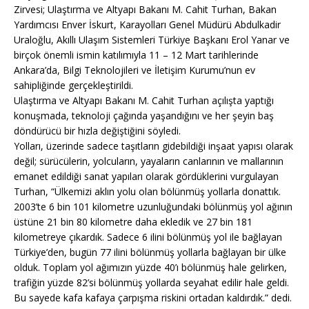
Zirvesi; Ulaştırma ve Altyapı Bakanı M. Cahit Turhan, Bakan
Yardımcısı Enver İskurt, Karayolları Genel Müdürü Abdulkadir
Uraloğlu, Akıllı Ulaşım Sistemleri Türkiye Başkanı Erol Yanar ve
birçok önemli ismin katılımıyla 11 – 12 Mart tarihlerinde
Ankara’da, Bilgi Teknolojileri ve İletişim Kurumu’nun ev
sahipliğinde gerçekleştirildi.
Ulaştırma ve Altyapı Bakanı M. Cahit Turhan açılışta yaptığı
konuşmada, teknoloji çağında yaşandığını ve her şeyin baş
döndürücü bir hızla değiştiğini söyledi.
Yolları, üzerinde sadece taşıtların gidebildiği inşaat yapısı olarak
değil; sürücülerin, yolcuların, yayaların canlarının ve mallarının
emanet edildiği sanat yapıları olarak gördüklerini vurgulayan
Turhan, “Ülkemizi aklın yolu olan bölünmüş yollarla donattık.
2003’te 6 bin 101 kilometre uzunluğundaki bölünmüş yol ağının
üstüne 21 bin 80 kilometre daha ekledik ve 27 bin 181
kilometreye çıkardık. Sadece 6 ilini bölünmüş yol ile bağlayan
Türkiye’den, bugün 77 ilini bölünmüş yollarla bağlayan bir ülke
olduk. Toplam yol ağımızın yüzde 40’ı bölünmüş hale gelirken,
trafiğin yüzde 82’si bölünmüş yollarda seyahat edilir hale geldi.
Bu sayede kafa kafaya çarpışma riskini ortadan kaldırdık.” dedi.