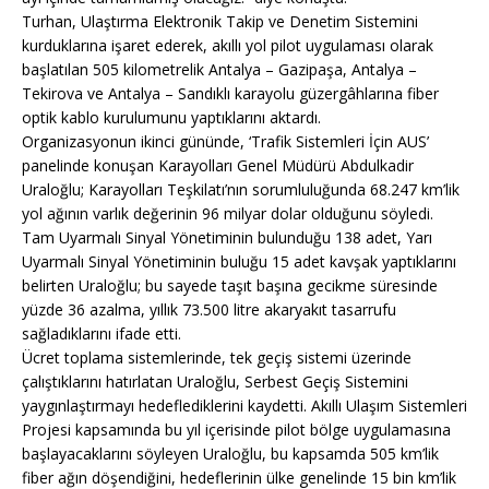
Turhan, Ulaştırma Elektronik Takip ve Denetim Sistemini
kurduklarına işaret ederek, akıllı yol pilot uygulaması olarak
başlatılan 505 kilometrelik Antalya – Gazipaşa, Antalya –
Tekirova ve Antalya – Sandıklı karayolu güzergâhlarına fiber
optik kablo kurulumunu yaptıklarını aktardı.
Organizasyonun ikinci gününde, ‘Trafik Sistemleri İçin AUS’
panelinde konuşan Karayolları Genel Müdürü Abdulkadir
Uraloğlu; Karayolları Teşkilatı’nın sorumluluğunda 68.247 km’lik
yol ağının varlık değerinin 96 milyar dolar olduğunu söyledi.
Tam Uyarmalı Sinyal Yönetiminin bulunduğu 138 adet, Yarı
Uyarmalı Sinyal Yönetiminin buluğu 15 adet kavşak yaptıklarını
belirten Uraloğlu; bu sayede taşıt başına gecikme süresinde
yüzde 36 azalma, yıllık 73.500 litre akaryakıt tasarrufu
sağladıklarını ifade etti.
Ücret toplama sistemlerinde, tek geçiş sistemi üzerinde
çalıştıklarını hatırlatan Uraloğlu, Serbest Geçiş Sistemini
yaygınlaştırmayı hedeflediklerini kaydetti. Akıllı Ulaşım Sistemleri
Projesi kapsamında bu yıl içerisinde pilot bölge uygulamasına
başlayacaklarını söyleyen Uraloğlu, bu kapsamda 505 km’lik
fiber ağın döşendiğini, hedeflerinin ülke genelinde 15 bin km’lik