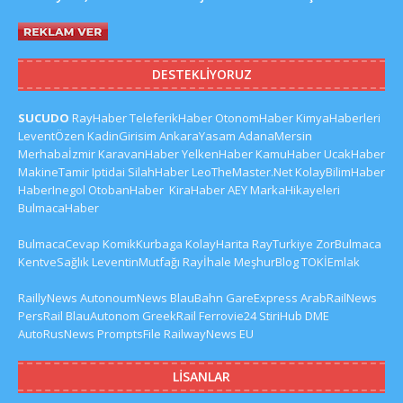
DESTEKLIYORUZ
SUCUDO
RayHaber
TeleferikHaber
OtonomHaber
KimyaHaberleri
LeventÖzen
KadinGirisim
AnkaraYasam
AdanaMersin
Merhabaİzmir
KaravanHaber
YelkenHaber
KamuHaber
UcakHaber
MakineTamir
Iptidai
SilahHaber
LeoTheMaster.Net
KolayBilimHaber
HaberInegol
OtobanHaber
KiraHaber
AEY
MarkaHikayeleri
BulmacaHaber
BulmacaCevap
KomikKurbaga
KolayHarita
RayTurkiye
ZorBulmaca
KentveSağlık
LeventinMutfağı
Rayİhale
MeşhurBlog
TOKİEmlak
RaillyNews
AutonoumNews
BlauBahn
GareExpress
ArabRailNews
PersRail
BlauAutonom
GreekRail
Ferrovie24
StiriHub
DME
AutoRusNews
PromptsFile
RailwayNews EU
LISANLAR