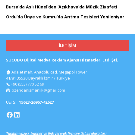
Bursa’da Aslı Hünel’den ‘Açıkhava’da Müzik Ziyafeti
Ordu’da Ünye ve Kumru’da Arıtma Tesisleri Yenileniyor
İLETIŞIM
SUCUDO Dijital Medya Reklam Ajansı Hizmetleri Ltd. Şti.
🏠
Adalet mah. Anadolu cad. Megapol Tower
41/81 35530 Bayraklı İzmir / Türkiye
📞
+90 (553) 770 52 69
📩
ozendanismanlik@gmail.com
UETS:
15623-26967-42627
Tanıtım yazısı, banner ve link vererek firmanı üst sıralara taşı