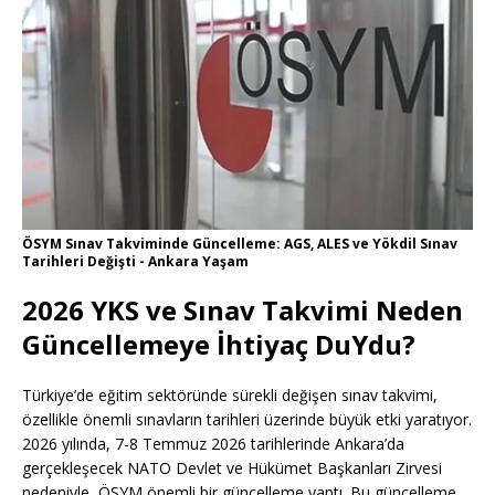
ÖSYM Sınav Takviminde Güncelleme: AGS, ALES ve Yökdil Sınav
Tarihleri Değişti - Ankara Yaşam
2026 YKS ve Sınav Takvimi Neden
Güncellemeye İhtiyaç DuYdu?
Türkiye’de eğitim sektöründe sürekli değişen sınav takvimi,
özellikle önemli sınavların tarihleri üzerinde büyük etki yaratıyor.
2026 yılında, 7-8 Temmuz 2026 tarihlerinde Ankara’da
gerçekleşecek NATO Devlet ve Hükümet Başkanları Zirvesi
nedeniyle, ÖSYM önemli bir güncelleme yaptı. Bu güncelleme,