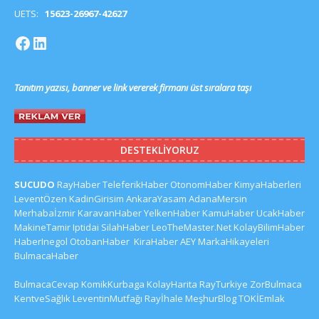
UETS:
15623-26967-42627
Tanıtım yazısı, banner ve link vererek firmanı üst sıralara taşı
DESTEKLIYORUZ
SUCUDO
RayHaber
TeleferikHaber
OtonomHaber
KimyaHaberleri
LeventÖzen
KadinGirisim
AnkaraYasam
AdanaMersin
Merhabaİzmir
KaravanHaber
YelkenHaber
KamuHaber
UcakHaber
MakineTamir
Iptidai
SilahHaber
LeoTheMaster.Net
KolayBilimHaber
HaberInegol
OtobanHaber
KiraHaber
AEY
MarkaHikayeleri
BulmacaHaber
BulmacaCevap
KomikKurbaga
KolayHarita
RayTurkiye
ZorBulmaca
KentveSağlık
LeventinMutfağı
Rayİhale
MeşhurBlog
TOKİEmlak