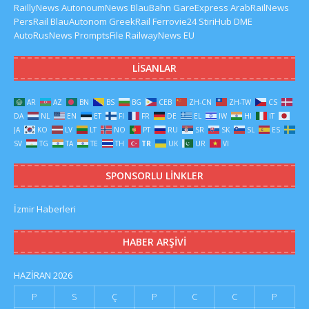
RaillyNews
AutonoumNews
BlauBahn
GareExpress
ArabRailNews
PersRail
BlauAutonom
GreekRail
Ferrovie24
StiriHub
DME
AutoRusNews
PromptsFile
RailwayNews EU
LISANLAR
AR
AZ
BN
BS
BG
CEB
ZH-CN
ZH-TW
CS
DA
NL
EN
ET
FI
FR
DE
EL
IW
HI
IT
JA
KO
LV
LT
NO
PT
RU
SR
SK
SL
ES
SV
TG
TA
TE
TH
TR
UK
UR
VI
SPONSORLU LINKLER
İzmir Haberleri
HABER ARŞIVI
HAZIRAN 2026
P
S
Ç
P
C
C
P