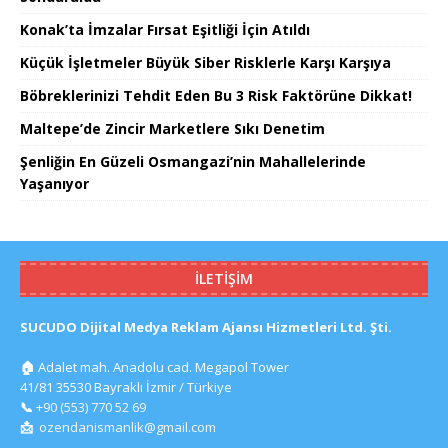
Konak’ta İmzalar Fırsat Eşitliği İçin Atıldı
Küçük İşletmeler Büyük Siber Risklerle Karşı Karşıya
Böbreklerinizi Tehdit Eden Bu 3 Risk Faktörüne Dikkat!
Maltepe’de Zincir Marketlere Sıkı Denetim
Şenliğin En Güzeli Osmangazi’nin Mahallelerinde
Yaşanıyor
İLETIŞIM
SUCUDO Dijital Medya Reklam Ajansı Hizmetleri Ltd. Şti.
🏠
Adalet mah. Anadolu cad. Megapol Tower
41/81 35530 Bayraklı İzmir / Türkiye
📞
+90 (553) 770 52 69
📩
ozendanismanlik@gmail.com