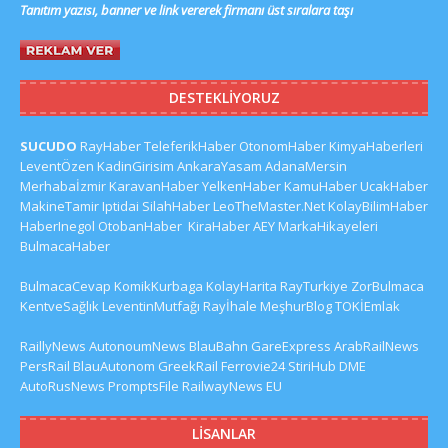
Tanıtım yazısı, banner ve link vererek firmanı üst sıralara taşı
DESTEKLIYORUZ
SUCUDO
RayHaber
TeleferikHaber
OtonomHaber
KimyaHaberleri
LeventÖzen
KadinGirisim
AnkaraYasam
AdanaMersin
Merhabaİzmir
KaravanHaber
YelkenHaber
KamuHaber
UcakHaber
MakineTamir
Iptidai
SilahHaber
LeoTheMaster.Net
KolayBilimHaber
HaberInegol
OtobanHaber
KiraHaber
AEY
MarkaHikayeleri
BulmacaHaber
BulmacaCevap
KomikKurbaga
KolayHarita
RayTurkiye
ZorBulmaca
KentveSağlık
LeventinMutfağı
Rayİhale
MeşhurBlog
TOKİEmlak
RaillyNews
AutonoumNews
BlauBahn
GareExpress
ArabRailNews
PersRail
BlauAutonom
GreekRail
Ferrovie24
StiriHub
DME
AutoRusNews
PromptsFile
RailwayNews EU
LISANLAR