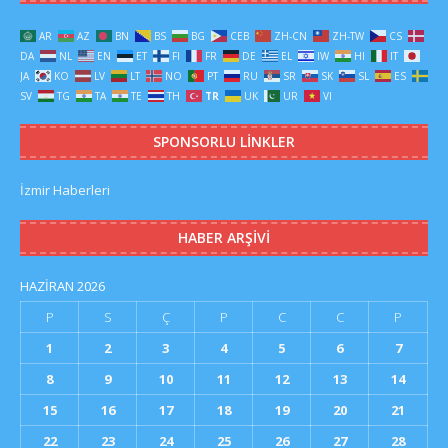
AR
AZ
BN
BS
BG
CEB
ZH-CN
ZH-TW
CS
DA
NL
EN
ET
FI
FR
DE
EL
IW
HI
IT
JA
KO
LV
LT
NO
PT
RU
SR
SK
SL
ES
SV
TG
TA
TE
TH
TR
UK
UR
VI
SPONSORLU LINKLER
İzmir Haberleri
HABER ARŞIVI
HAZIRAN 2026
P
S
Ç
P
C
C
P
1
2
3
4
5
6
7
8
9
10
11
12
13
14
15
16
17
18
19
20
21
22
23
24
25
26
27
28