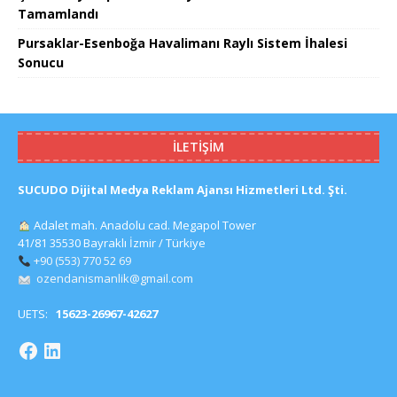
Tamamlandı
Pursaklar-Esenboğa Havalimanı Raylı Sistem İhalesi
Sonucu
İLETIŞIM
SUCUDO Dijital Medya Reklam Ajansı Hizmetleri Ltd. Şti.
Adalet mah. Anadolu cad. Megapol Tower
41/81 35530 Bayraklı İzmir / Türkiye
+90 (553) 770 52 69
ozendanismanlik@gmail.com
UETS:
15623-26967-42627