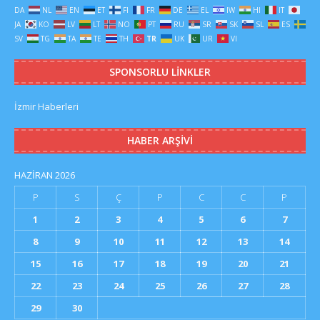
DA
NL
EN
ET
FI
FR
DE
EL
IW
HI
IT
JA
KO
LV
LT
NO
PT
RU
SR
SK
SL
ES
SV
TG
TA
TE
TH
TR
UK
UR
VI
SPONSORLU LINKLER
İzmir Haberleri
HABER ARŞIVI
HAZIRAN 2026
P
S
Ç
P
C
C
P
1
2
3
4
5
6
7
8
9
10
11
12
13
14
15
16
17
18
19
20
21
22
23
24
25
26
27
28
29
30