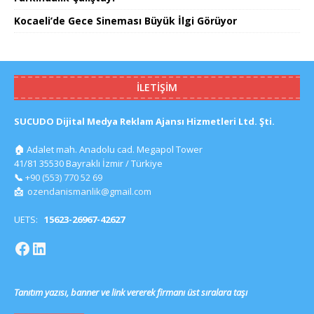
Kocaeli’de Gece Sineması Büyük İlgi Görüyor
İLETIŞIM
SUCUDO Dijital Medya Reklam Ajansı Hizmetleri Ltd. Şti.
🏠
Adalet mah. Anadolu cad. Megapol Tower
41/81 35530 Bayraklı İzmir / Türkiye
📞
+90 (553) 770 52 69
📩
ozendanismanlik@gmail.com
UETS:
15623-26967-42627
Tanıtım yazısı, banner ve link vererek firmanı üst sıralara taşı