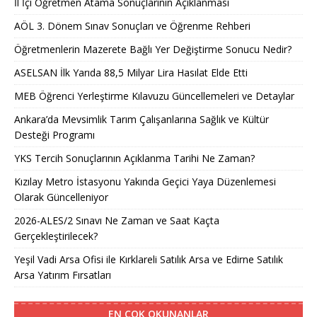
İl İçi Öğretmen Atama Sonuçlarının Açıklanması
AÖL 3. Dönem Sınav Sonuçları ve Öğrenme Rehberi
Öğretmenlerin Mazerete Bağlı Yer Değiştirme Sonucu Nedir?
ASELSAN İlk Yarıda 88,5 Milyar Lira Hasılat Elde Etti
MEB Öğrenci Yerleştirme Kılavuzu Güncellemeleri ve Detaylar
Ankara’da Mevsimlik Tarım Çalışanlarına Sağlık ve Kültür
Desteği Programı
YKS Tercih Sonuçlarının Açıklanma Tarihi Ne Zaman?
Kızılay Metro İstasyonu Yakında Geçici Yaya Düzenlemesi
Olarak Güncelleniyor
2026-ALES/2 Sınavı Ne Zaman ve Saat Kaçta
Gerçekleştirilecek?
Yeşil Vadi Arsa Ofisi ile Kırklareli Satılık Arsa ve Edirne Satılık
Arsa Yatırım Fırsatları
EN ÇOK OKUNANLAR