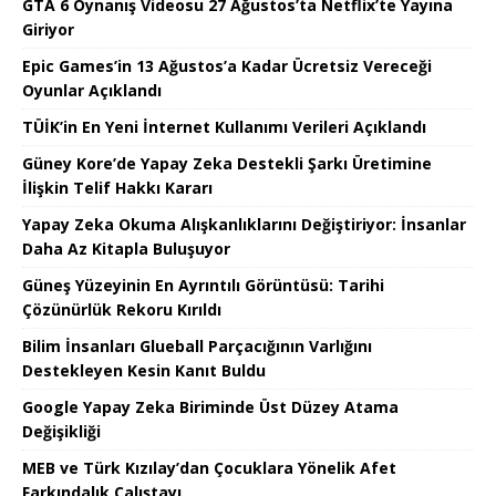
GTA 6 Oynanış Videosu 27 Ağustos’ta Netflix’te Yayına
Giriyor
Epic Games’in 13 Ağustos’a Kadar Ücretsiz Vereceği
Oyunlar Açıklandı
TÜİK’in En Yeni İnternet Kullanımı Verileri Açıklandı
Güney Kore’de Yapay Zeka Destekli Şarkı Üretimine
İlişkin Telif Hakkı Kararı
Yapay Zeka Okuma Alışkanlıklarını Değiştiriyor: İnsanlar
Daha Az Kitapla Buluşuyor
Güneş Yüzeyinin En Ayrıntılı Görüntüsü: Tarihi
Çözünürlük Rekoru Kırıldı
Bilim İnsanları Glueball Parçacığının Varlığını
Destekleyen Kesin Kanıt Buldu
Google Yapay Zeka Biriminde Üst Düzey Atama
Değişikliği
MEB ve Türk Kızılay’dan Çocuklara Yönelik Afet
Farkındalık Çalıştayı