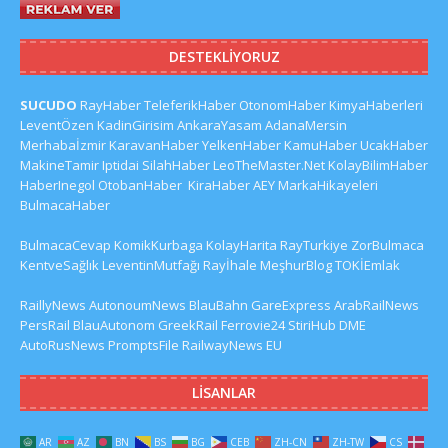
DESTEKLIYORUZ
SUCUDO
RayHaber
TeleferikHaber
OtonomHaber
KimyaHaberleri
LeventÖzen
KadinGirisim
AnkaraYasam
AdanaMersin
Merhabaİzmir
KaravanHaber
YelkenHaber
KamuHaber
UcakHaber
MakineTamir
Iptidai
SilahHaber
LeoTheMaster.Net
KolayBilimHaber
HaberInegol
OtobanHaber
KiraHaber
AEY
MarkaHikayeleri
BulmacaHaber
BulmacaCevap
KomikKurbaga
KolayHarita
RayTurkiye
ZorBulmaca
KentveSağlık
LeventinMutfağı
Rayİhale
MeşhurBlog
TOKİEmlak
RaillyNews
AutonoumNews
BlauBahn
GareExpress
ArabRailNews
PersRail
BlauAutonom
GreekRail
Ferrovie24
StiriHub
DME
AutoRusNews
PromptsFile
RailwayNews EU
LISANLAR
AR
AZ
BN
BS
BG
CEB
ZH-CN
ZH-TW
CS