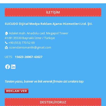
İLETIŞIM
SUCUDO Dijital Medya Reklam Ajansı Hizmetleri Ltd. Şti.
🏠
Adalet mah. Anadolu cad. Megapol Tower
41/81 35530 Bayraklı İzmir / Türkiye
📞
+90 (553) 770 52 69
📩
ozendanismanlik@gmail.com
UETS:
15623-26967-42627
Tanıtım yazısı, banner ve link vererek firmanı üst sıralara taşı
DESTEKLIYORUZ