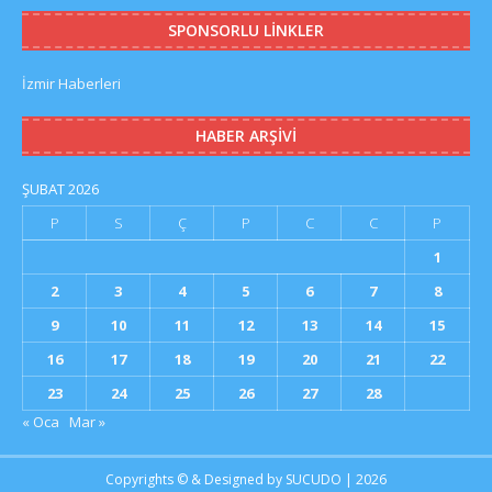
SPONSORLU LINKLER
İzmir Haberleri
HABER ARŞIVI
ŞUBAT 2026
P
S
Ç
P
C
C
P
1
2
3
4
5
6
7
8
9
10
11
12
13
14
15
16
17
18
19
20
21
22
23
24
25
26
27
28
« Oca
Mar »
Copyrights © & Designed by
SUCUDO
| 2026