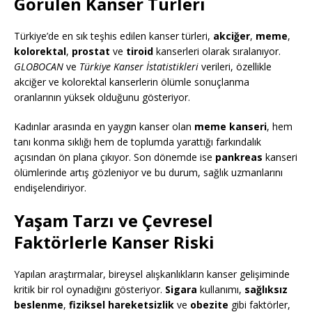
Görülen Kanser Türleri
Türkiye’de en sık teşhis edilen kanser türleri,
akciğer
,
meme
,
kolorektal
,
prostat
ve
tiroid
kanserleri olarak sıralanıyor.
GLOBOCAN
ve
Türkiye Kanser İstatistikleri
verileri, özellikle
akciğer ve kolorektal kanserlerin ölümle sonuçlanma
oranlarının yüksek olduğunu gösteriyor.
Kadınlar arasında en yaygın kanser olan
meme kanseri
, hem
tanı konma sıklığı hem de toplumda yarattığı farkındalık
açısından ön plana çıkıyor. Son dönemde ise
pankreas
kanseri
ölümlerinde artış gözleniyor ve bu durum, sağlık uzmanlarını
endişelendiriyor.
Yaşam Tarzı ve Çevresel
Faktörlerle Kanser Riski
Yapılan araştırmalar, bireysel alışkanlıkların kanser gelişiminde
kritik bir rol oynadığını gösteriyor.
Sigara
kullanımı,
sağlıksız
beslenme
,
fiziksel hareketsizlik
ve
obezite
gibi faktörler,