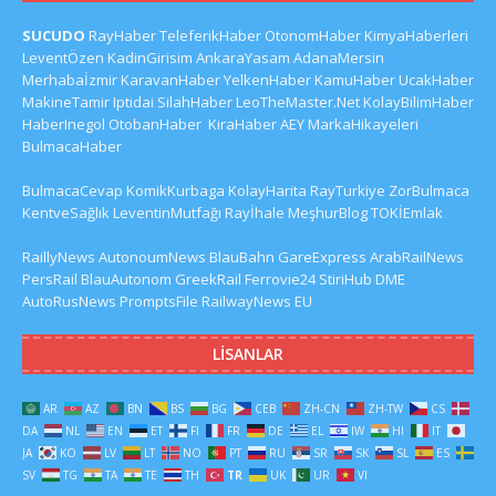
SUCUDO
RayHaber
TeleferikHaber
OtonomHaber
KimyaHaberleri
LeventÖzen
KadinGirisim
AnkaraYasam
AdanaMersin
Merhabaİzmir
KaravanHaber
YelkenHaber
KamuHaber
UcakHaber
MakineTamir
Iptidai
SilahHaber
LeoTheMaster.Net
KolayBilimHaber
HaberInegol
OtobanHaber
KiraHaber
AEY
MarkaHikayeleri
BulmacaHaber
BulmacaCevap
KomikKurbaga
KolayHarita
RayTurkiye
ZorBulmaca
KentveSağlık
LeventinMutfağı
Rayİhale
MeşhurBlog
TOKİEmlak
RaillyNews
AutonoumNews
BlauBahn
GareExpress
ArabRailNews
PersRail
BlauAutonom
GreekRail
Ferrovie24
StiriHub
DME
AutoRusNews
PromptsFile
RailwayNews EU
LISANLAR
AR
AZ
BN
BS
BG
CEB
ZH-CN
ZH-TW
CS
DA
NL
EN
ET
FI
FR
DE
EL
IW
HI
IT
JA
KO
LV
LT
NO
PT
RU
SR
SK
SL
ES
SV
TG
TA
TE
TH
TR
UK
UR
VI