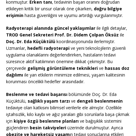
konmuştur.
Erken tanı
, tedavinin başarı oranını doğrudan
etkileyen kritik bir unsur olarak öne çıkarken,
doğru bilgiye
erişimin
hasta güvenliğini ve uyumu artırdığı vurgulanmıştır.
Radyoterapi alanında güncel yaklaşımlar
ile ilgili detaylar,
TROD Genel Sekreteri Prof. Dr. Didem Çolpan Öksüz
ile
Doç. Dr. Eda Küçüktülü
koordinasyonunda ilerlemiştir.
Uzmanlar,
hedefli radyoterapi
ve yeni teknolojilerin güvenli
uygulama olanaklarını değerlendirirken, hastaların tedavi
süresince aktif katılımının önemine dikkat çekmiştir. Bu
çerçevede
gelişmiş görüntüleme teknikleri
ve
hassas doz
dağılımı
ile yan etkilerin minimize edilmesi, yaşam kalitesinin
korunması öncelikli hedefler arasındadır.
Beslenme ve tedavi başarısı
bölümünde Doç. Dr. Eda
Küçüktülü,
sağlıklı yaşam tarzı
ve
dengeli beslenmenin
tedaviye olan katkısını bilimsel verilerle ele almıştır. Özellikle
iştahsızlık, kilo kaybı ve ağız yaraları gibi sorunlarla başa çıkmak
için
kişiye özgü beslenme planları
ve bağışıklık sistemini
güçlendiren
besin takviyeleri
üzerinde durulmuştur. Ayrıca
obezite ve hareketsiz yaşam
ın tedavi sonuçlarına etkileri