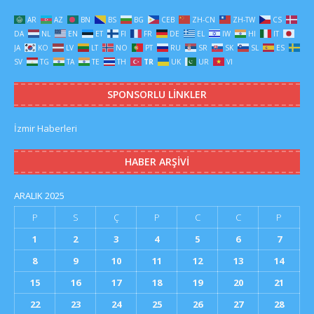
AR
AZ
BN
BS
BG
CEB
ZH-CN
ZH-TW
CS
DA
NL
EN
ET
FI
FR
DE
EL
IW
HI
IT
JA
KO
LV
LT
NO
PT
RU
SR
SK
SL
ES
SV
TG
TA
TE
TH
TR
UK
UR
VI
SPONSORLU LINKLER
İzmir Haberleri
HABER ARŞIVI
ARALIK 2025
P
S
Ç
P
C
C
P
1
2
3
4
5
6
7
8
9
10
11
12
13
14
15
16
17
18
19
20
21
22
23
24
25
26
27
28