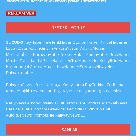
Tanıtım yazısı, banner ve link vererek firmanı üst sıralara taşı
DESTEKLIYORUZ
SUCUDO
RayHaber
TeleferikHaber
OtonomHaber
KimyaHaberleri
LeventÖzen
KadinGirisim
AnkaraYasam
AdanaMersin
Merhabaİzmir
KaravanHaber
YelkenHaber
KamuHaber
UcakHaber
MakineTamir
Iptidai
SilahHaber
LeoTheMaster.Net
KolayBilimHaber
HaberInegol
OtobanHaber
KiraHaber
AEY
MarkaHikayeleri
BulmacaHaber
BulmacaCevap
KomikKurbaga
KolayHarita
RayTurkiye
ZorBulmaca
KentveSağlık
LeventinMutfağı
Rayİhale
MeşhurBlog
TOKİEmlak
RaillyNews
AutonoumNews
BlauBahn
GareExpress
ArabRailNews
PersRail
BlauAutonom
GreekRail
Ferrovie24
StiriHub
DME
AutoRusNews
PromptsFile
RailwayNews EU
LISANLAR