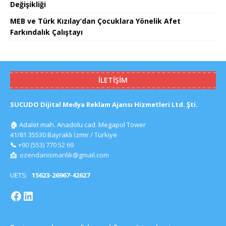
Değişikliği
MEB ve Türk Kızılay’dan Çocuklara Yönelik Afet
Farkındalık Çalıştayı
İLETIŞIM
SUCUDO Dijital Medya Reklam Ajansı Hizmetleri Ltd. Şti.
🏠
Adalet mah. Anadolu cad. Megapol Tower
41/81 35530 Bayraklı İzmir / Türkiye
📞
+90 (553) 770 52 69
📩
ozendanismanlik@gmail.com
UETS:
15623-26967-42627