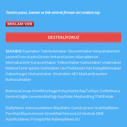
Tanıtım yazısı, banner ve link vererek firmanı üst sıralara taşı
DESTEKLIYORUZ
SUCUDO
RayHaber
TeleferikHaber
OtonomHaber
KimyaHaberleri
LeventÖzen
KadinGirisim
AnkaraYasam
AdanaMersin
Merhabaİzmir
KaravanHaber
YelkenHaber
KamuHaber
UcakHaber
MakineTamir
Iptidai
SilahHaber
LeoTheMaster.Net
KolayBilimHaber
HaberInegol
OtobanHaber
KiraHaber
AEY
MarkaHikayeleri
BulmacaHaber
BulmacaCevap
KomikKurbaga
KolayHarita
RayTurkiye
ZorBulmaca
KentveSağlık
LeventinMutfağı
Rayİhale
MeşhurBlog
TOKİEmlak
RaillyNews
AutonoumNews
BlauBahn
GareExpress
ArabRailNews
PersRail
BlauAutonom
GreekRail
Ferrovie24
StiriHub
DME
AutoRusNews
PromptsFile
RailwayNews EU