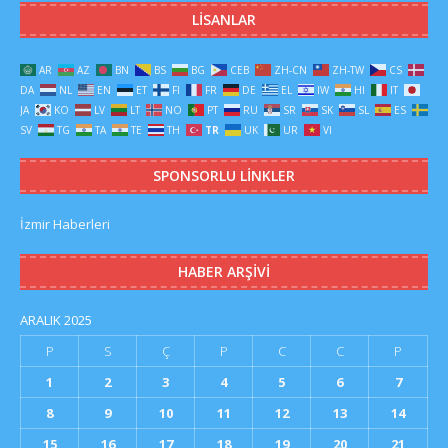
LISANLAR
AR
AZ
BN
BS
BG
CEB
ZH-CN
ZH-TW
CS
DA
NL
EN
ET
FI
FR
DE
EL
IW
HI
IT
JA
KO
LV
LT
NO
PT
RU
SR
SK
SL
ES
SV
TG
TA
TE
TH
TR
UK
UR
VI
SPONSORLU LINKLER
İzmir Haberleri
HABER ARŞIVI
ARALIK 2025
P
S
Ç
P
C
C
P
1
2
3
4
5
6
7
8
9
10
11
12
13
14
15
16
17
18
19
20
21