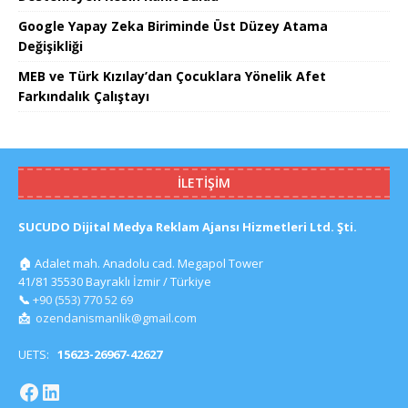
Google Yapay Zeka Biriminde Üst Düzey Atama
Değişikliği
MEB ve Türk Kızılay’dan Çocuklara Yönelik Afet
Farkındalık Çalıştayı
İLETIŞIM
SUCUDO Dijital Medya Reklam Ajansı Hizmetleri Ltd. Şti.
🏠
Adalet mah. Anadolu cad. Megapol Tower
41/81 35530 Bayraklı İzmir / Türkiye
📞
+90 (553) 770 52 69
📩
ozendanismanlik@gmail.com
UETS:
15623-26967-42627