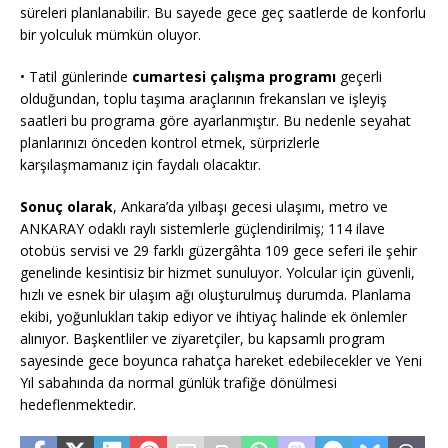
süreleri planlanabilir. Bu sayede gece geç saatlerde de konforlu
bir yolculuk mümkün oluyor.
• Tatil günlerinde
cumartesi çalışma programı
geçerli
olduğundan, toplu taşıma araçlarının frekansları ve işleyiş
saatleri bu programa göre ayarlanmıştır. Bu nedenle seyahat
planlarınızı önceden kontrol etmek, sürprizlerle
karşılaşmamanız için faydalı olacaktır.
Sonuç olarak
, Ankara’da yılbaşı gecesi ulaşımı, metro ve
ANKARAY odaklı raylı sistemlerle güçlendirilmiş; 114 ilave
otobüs servisi ve 29 farklı güzergâhta 109 gece seferi ile şehir
genelinde kesintisiz bir hizmet sunuluyor. Yolcular için güvenli,
hızlı ve esnek bir ulaşım ağı oluşturulmuş durumda. Planlama
ekibi, yoğunlukları takip ediyor ve ihtiyaç halinde ek önlemler
alınıyor. Başkentliler ve ziyaretçiler, bu kapsamlı program
sayesinde gece boyunca rahatça hareket edebilecekler ve Yeni
Yıl sabahında da normal günlük trafiğe dönülmesi
hedeflenmektedir.