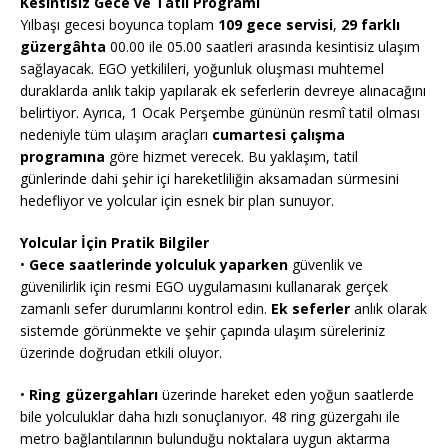
Kesintisiz Gece ve Tatil Programı
Yılbaşı gecesi boyunca toplam
109 gece servisi
,
29 farklı
güzergâhta
00.00 ile 05.00 saatleri arasında kesintisiz ulaşım
sağlayacak. EGO yetkilileri, yoğunluk oluşması muhtemel
duraklarda anlık takip yapılarak ek seferlerin devreye alınacağını
belirtiyor. Ayrıca, 1 Ocak Perşembe gününün resmî tatil olması
nedeniyle tüm ulaşım araçları
cumartesi çalışma
programına
göre hizmet verecek. Bu yaklaşım, tatil
günlerinde dahi şehir içi hareketliliğin aksamadan sürmesini
hedefliyor ve yolcular için esnek bir plan sunuyor.
Yolcular İçin Pratik Bilgiler
•
Gece saatlerinde yolculuk yaparken
güvenlik ve
güvenilirlik için resmi EGO uygulamasını kullanarak gerçek
zamanlı sefer durumlarını kontrol edin.
Ek seferler
anlık olarak
sistemde görünmekte ve şehir çapında ulaşım süreleriniz
üzerinde doğrudan etkili oluyor.
•
Ring güzergahları
üzerinde hareket eden yoğun saatlerde
bile yolculuklar daha hızlı sonuçlanıyor. 48 ring güzergahı ile
metro bağlantılarının bulunduğu noktalara uygun aktarma