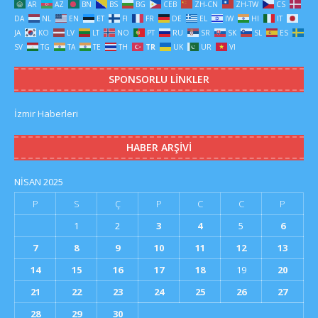
AR
AZ
BN
BS
BG
CEB
ZH-CN
ZH-TW
CS
DA
NL
EN
ET
FI
FR
DE
EL
IW
HI
IT
JA
KO
LV
LT
NO
PT
RU
SR
SK
SL
ES
SV
TG
TA
TE
TH
TR
UK
UR
VI
SPONSORLU LINKLER
İzmir Haberleri
HABER ARŞIVI
NISAN 2025
P
S
Ç
P
C
C
P
1
2
3
4
5
6
7
8
9
10
11
12
13
14
15
16
17
18
19
20
21
22
23
24
25
26
27
28
29
30