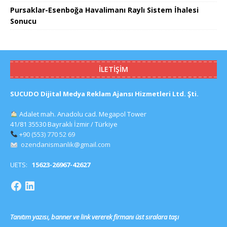
Pursaklar-Esenboğa Havalimanı Raylı Sistem İhalesi
Sonucu
İLETIŞIM
SUCUDO Dijital Medya Reklam Ajansı Hizmetleri Ltd. Şti.
Adalet mah. Anadolu cad. Megapol Tower
41/81 35530 Bayraklı İzmir / Türkiye
+90 (553) 770 52 69
ozendanismanlik@gmail.com
UETS:
15623-26967-42627
Tanıtım yazısı, banner ve link vererek firmanı üst sıralara taşı