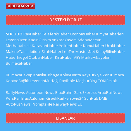
DESTEKLIYORUZ
SUCUDO
RayHaber
TeleferikHaber
OtonomHaber
KimyaHaberleri
LeventÖzen
KadinGirisim
AnkaraYasam
AdanaMersin
Merhabaİzmir
KaravanHaber
YelkenHaber
KamuHaber
UcakHaber
MakineTamir
Iptidai
SilahHaber
LeoTheMaster.Net
KolayBilimHaber
HaberInegol
OtobanHaber
KiraHaber
AEY
MarkaHikayeleri
BulmacaHaber
BulmacaCevap
KomikKurbaga
KolayHarita
RayTurkiye
ZorBulmaca
KentveSağlık
LeventinMutfağı
Rayİhale
MeşhurBlog
TOKİEmlak
RaillyNews
AutonoumNews
BlauBahn
GareExpress
ArabRailNews
PersRail
BlauAutonom
GreekRail
Ferrovie24
StiriHub
DME
AutoRusNews
PromptsFile
RailwayNews EU
LISANLAR