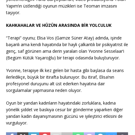
Yapım’ın üstlendiği oyunun müzikleri ise Teoman imzasını
taşıyor.
KAHKAHALAR VE HÜZÜN ARASINDA BİR YOLCULUK
“Terapi” oyunu; Elisa Vos (Gamze Süner Atay) adında, işinde
başarılı ama kendi hayatında bir hayli çalkantılı bir psikiyatrist ile
genç, saf görünen ama derin yaraları olan Yvonne Sesselaar’ı
(Begüm Kütük Yaşaroğlu) bir terapi odasında buluşturuyor.
Yvonne, terapiye ilk kez gelen bir hasta gibi başlasa da seans
ilerledikçe, büyük bir itirafta bulunuyor. Bu itiraf, Elisa’nın
profesyonel duruşunu alt üst ederken hayatına dair
sorgulamalar yapmasına neden oluyor.
Oyun bir yandan kadınların hayatındaki zorluklara, kadına
yönelik şiddet ve baskıya cesur bir gönderme yaparken diğer
yandan kadın dayanışmasının gücünü ve iyileştirici etkisini de
vurguluyor.