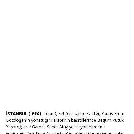
İSTANBUL (İGFA) –
Can Çelebi’nin kaleme aldığı, Yunus Emre
Bozdoğan’ın yönettiği “Terapi”nin başrollerinde Begüm Kütük
Yaşaroğlu ve Gamze Süner Atay yer alıyor. Yardımcı
yönetmenliğini Tuna Gürçoşkun’un, video prodüksiyonu Tolan