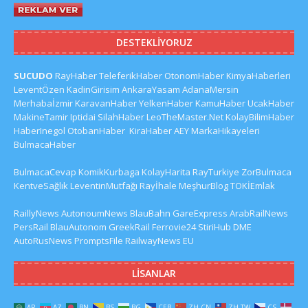
DESTEKLIYORUZ
SUCUDO
RayHaber
TeleferikHaber
OtonomHaber
KimyaHaberleri
LeventÖzen
KadinGirisim
AnkaraYasam
AdanaMersin
Merhabaİzmir
KaravanHaber
YelkenHaber
KamuHaber
UcakHaber
MakineTamir
Iptidai
SilahHaber
LeoTheMaster.Net
KolayBilimHaber
HaberInegol
OtobanHaber
KiraHaber
AEY
MarkaHikayeleri
BulmacaHaber
BulmacaCevap
KomikKurbaga
KolayHarita
RayTurkiye
ZorBulmaca
KentveSağlık
LeventinMutfağı
Rayİhale
MeşhurBlog
TOKİEmlak
RaillyNews
AutonoumNews
BlauBahn
GareExpress
ArabRailNews
PersRail
BlauAutonom
GreekRail
Ferrovie24
StiriHub
DME
AutoRusNews
PromptsFile
RailwayNews EU
LISANLAR
AR
AZ
BN
BS
BG
CEB
ZH-CN
ZH-TW
CS