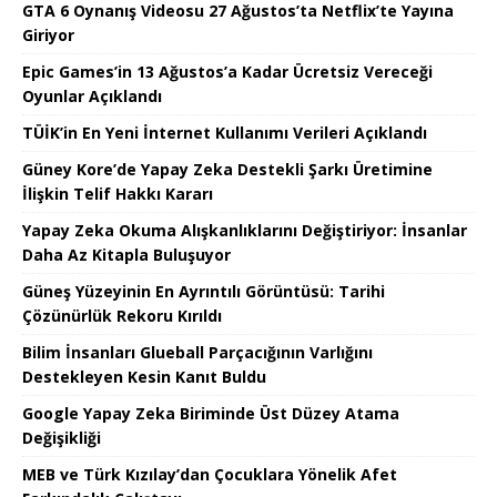
GTA 6 Oynanış Videosu 27 Ağustos’ta Netflix’te Yayına
Giriyor
Epic Games’in 13 Ağustos’a Kadar Ücretsiz Vereceği
Oyunlar Açıklandı
TÜİK’in En Yeni İnternet Kullanımı Verileri Açıklandı
Güney Kore’de Yapay Zeka Destekli Şarkı Üretimine
İlişkin Telif Hakkı Kararı
Yapay Zeka Okuma Alışkanlıklarını Değiştiriyor: İnsanlar
Daha Az Kitapla Buluşuyor
Güneş Yüzeyinin En Ayrıntılı Görüntüsü: Tarihi
Çözünürlük Rekoru Kırıldı
Bilim İnsanları Glueball Parçacığının Varlığını
Destekleyen Kesin Kanıt Buldu
Google Yapay Zeka Biriminde Üst Düzey Atama
Değişikliği
MEB ve Türk Kızılay’dan Çocuklara Yönelik Afet