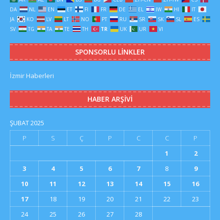
DA
NL
EN
ET
FI
FR
DE
EL
IW
HI
IT
JA
KO
LV
LT
NO
PT
RU
SR
SK
SL
ES
SV
TG
TA
TE
TH
TR
UK
UR
VI
SPONSORLU LINKLER
İzmir Haberleri
HABER ARŞIVI
ŞUBAT 2025
P
S
Ç
P
C
C
P
1
2
3
4
5
6
7
8
9
10
11
12
13
14
15
16
17
18
19
20
21
22
23
24
25
26
27
28