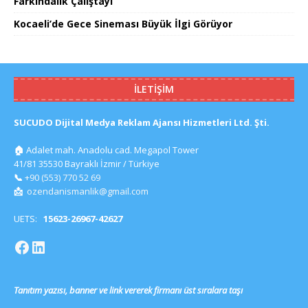
Farkındalık Çalıştayı
Kocaeli’de Gece Sineması Büyük İlgi Görüyor
İLETIŞIM
SUCUDO Dijital Medya Reklam Ajansı Hizmetleri Ltd. Şti.
🏠
Adalet mah. Anadolu cad. Megapol Tower
41/81 35530 Bayraklı İzmir / Türkiye
📞
+90 (553) 770 52 69
📩
ozendanismanlik@gmail.com
UETS:
15623-26967-42627
Tanıtım yazısı, banner ve link vererek firmanı üst sıralara taşı