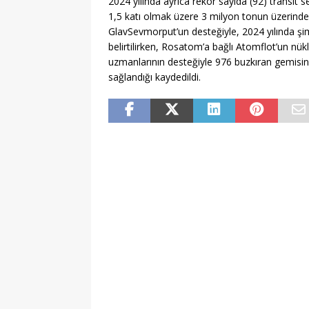
2024 yılında ayrıca rekor sayıda (92) transit 
1,5 katı olmak üzere 3 milyon tonun üzerinde r
GlavSevmorput’un desteğiyle, 2024 yılında şi
belirtilirken, Rosatom’a bağlı Atomflot’un n
uzmanlarının desteğiyle 976 buzkıran gemisine
sağlandığı kaydedildi.