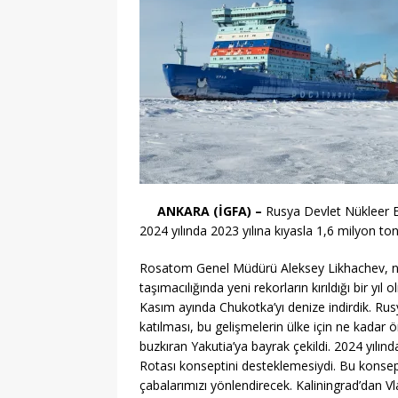
ANKARA (İGFA) –
Rusya Devlet Nükleer E
2024 yılında 2023 yılına kıyasla 1,6 milyon ton
Rosatom Genel Müdürü Aleksey Likhachev, nü
taşımacılığında yeni rekorların kırıldığı bir yı
Kasım ayında Chukotka’yı denize indirdik. Rusy
katılması, bu gelişmelerin ülke için ne kadar 
buzkıran Yakutia’ya bayrak çekildi. 2024 yılın
Rotası konseptini desteklemesiydi. Bu konsep
çabalarımızı yönlendirecek. Kaliningrad’dan Vl