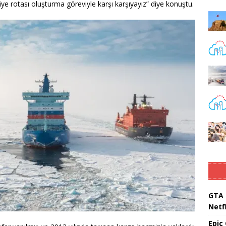
akliye rotası oluşturma göreviyle karşı karşıyayız” diye konuştu.
GTA 
Netfl
Epic