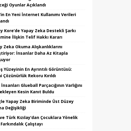
ceği Oyunlar Açıklandı
in En Yeni İnternet Kullanımı Verileri
landı
y Kore’de Yapay Zeka Destekli Şarkı
mine İlişkin Telif Hakkı Kararı
y Zeka Okuma Alışkanlıklarını
tiriyor: İnsanlar Daha Az Kitapla
şuyor
ş Yüzeyinin En Ayrıntılı Görüntüsü:
hi Çözünürlük Rekoru Kırıldı
 İnsanları Glueball Parçacığının Varlığını
ekleyen Kesin Kanıt Buldu
le Yapay Zeka Biriminde Üst Düzey
a Değişikliği
ve Türk Kızılay’dan Çocuklara Yönelik
Farkındalık Çalıştayı