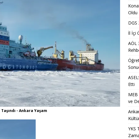
Dönem Sınav Sonuçları ve Öğrenme Rehberi
EĞITIM
Konak
lerin Mazerete Bağlı Yer Değiştirme Sonucu Nedir?
EĞITIM
Oldu
lk Yarıda 88,5 Milyar Lira Hasılat Elde Etti
MANŞET
DGS 2
nci Yerleştirme Kılavuzu Güncellemeleri ve Detaylar
EĞITIM
İl İç
AÖL 
a Mevsimlik Tarım Çalışanlarına Sağlık ve Kültür Desteği Programı
Rehbe
Öğret
ih Sonuçlarının Açıklanma Tarihi Ne Zaman?
EĞITIM
Sonu
Metro İstasyonu Yakında Geçici Yaya Düzenlemesi Olarak
ASELS
Etti
ET
MEB Ö
S/2 Sınavı Ne Zaman ve Saat Kaçta Gerçekleştirilecek?
EĞITIM
ve De
i Arsa Ofisi ile Kırklareli Satılık Arsa ve Edirne Satılık Arsa Yatırım
o Taşındı - Ankara Yaşam
Ankar
Kültü
7 Üniversite Kayıt Tarihleri ve Detayları
EĞITIM
YKS T
Zama