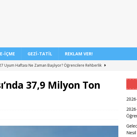
E-İÇME
GEZI-TATIL
REKLAM VER!
7 Uyum Haftası Ne Zaman Başlıyor? Öğrencilere Rehberlik
ı’nda 37,9 Milyon Ton
n Doktoru ve Mühendislik Birliği: Yeni Nesil Sağlık Uzmanları
2026-
Kadınların Okuma Azmi İlham Kaynağı Oldu
EĞITIM
2026
Öğren
 Sonuçlarının Açıklanma Tarihi Belli Oldu
EĞITIM
Gelec
ğretmen Atama Sonuçlarının Açıklanması
EĞITIM
Nesil