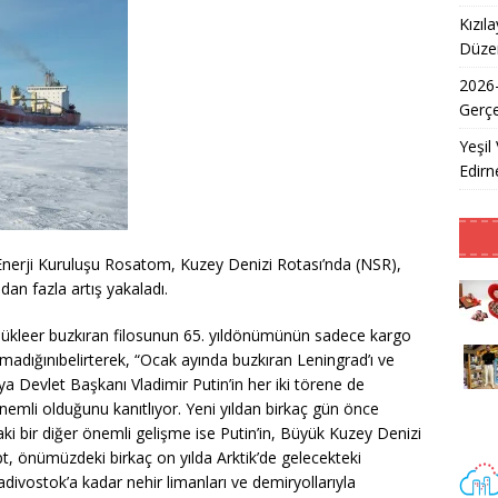
Kızıl
Düzen
2026
Gerçe
Yeşil 
Edirne
nerji Kuruluşu Rosatom, Kuzey Denizi Rotası’nda (NSR),
dan fazla artış yakaladı.
kleer buzkıran filosunun 65. yıldönümünün sadece kargo
l olmadığınıbelirterek, “Ocak ayında buzkıran Leningrad’ı ve
a Devlet Başkanı Vladimir Putin’in her iki törene de
önemli olduğunu kanıtlıyor. Yeni yıldan birkaç gün önce
daki bir diğer önemli gelişme ise Putin’in, Büyük Kuzey Denizi
t, önümüzdeki birkaç on yılda Arktik’de gelecekteki
adivostok’a kadar nehir limanları ve demiryollarıyla