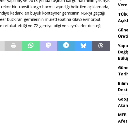
sefer yapılmış ve 2013 yılında taşınan kargo hacminin yaklaşık
Vere
ekor bir transit kargo hacmi taşındığı belirtilen açıklamada,
mdiye kadarki en büyük konteyner gemisinin NSR’yi geçtiği
TÜİK’
ükleer buzkıran gemilerinin mürettebatına GlavSevmorput
Açık
 refakat ettiği ve 72 gemiye bilgi ve seyrüsefer desteği
Güne
Üreti
Yapa
Değiş
Bulu
Güne
Tari
Bilim
Dest
Goog
Atam
MEB 
Afet 