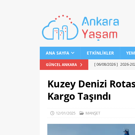
ANA SAYFA
ETKINLIKLER
YEM
[ 06/08/2026 ]
2026-202
GÜNCEL ANKARA
EĞITIM
Kuzey Denizi Rotas
[ 06/08/2026 ]
Geleceği
Kargo Taşındı
EĞITIM
[ 06/08/2026 ]
Konaklı 
12/01/2025
MANŞET
[ 06/08/2026 ]
DGS 2026
[ 06/08/2026 ]
İl İçi Ö