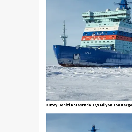
[ 06/08/2026 ]
AÖL 3. 
[ 06/08/2026 ]
Öğretmen
[ 06/08/2026 ]
ASELSAN İ
[ 06/08/2026 ]
MEB Öğre
[ 06/08/2026 ]
Ankara’d
MANŞET
[ 06/08/2026 ]
YKS Terc
[ 06/08/2026 ]
Kızılay 
Güncelleniyor
MANŞ
[ 06/08/2026 ]
2026-ALE
[ 01/08/2026 ]
Yeşil Vad
Kuzey Denizi Rotası'nda 37,9 Milyon Ton Karg
Fırsatları
GENEL
[ 06/08/2026 ]
2026-202