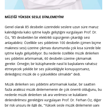
MÜZİĞİ YÜKSEK SESLE DİNLEMEYİN!
Genel olarak 85 desibelin üzerindeki seslere uzun süre maruz
kalındığında kalıcı işitme kaybı geliştiğini vurgulayan Prof. Dr.
Öz, “85 desibelden bir elektrikli süpürgenin çıkardığı sesi
anlayabiliriz. Özellikle ses şiddetinin 100 desibelin (çimen biçme
makinesi sesi) üzerine çıkması durumunda çok kısa sürede bile
işitme kaybı gelişebiliyor. Bu nedenle özellikle müzik dinlerken
ses şiddetini artırmamak, 60 desibelin üzerine çıkmamak
gerekir. Örneğin; bir kütüphanede nasıl ki başkalarını rahatsız
etmeyecek şekilde bir ses yüksekliğiyle konuşuyorsanız,
dinlediğiniz müzik de o yükseklikte olmalıdır” dedi.
Müzik dinlerken ses şiddetini artırmamak kadar, bir saatten
fazla aralıksız müzik dinlememenin de çok önemli olduğunu, bu
nedenle müzik dinlerken sık ara verilmesi ve kulakların
dinlendirilmesi gerektiğini vurgulayan Prof. Dr. Ferhan Öz, diğer
bir risk unsuru ile ilgili de, “Yüksek sesle müzik dinlemenin yanı