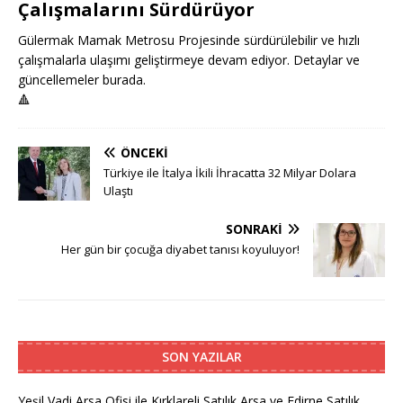
Çalışmalarını Sürdürüyor
Gülermak Mamak Metrosu Projesinde sürdürülebilir ve hızlı
çalışmalarla ulaşımı geliştirmeye devam ediyor. Detaylar ve
güncellemeler burada.
🔺
ÖNCEKI
Türkiye ile İtalya İkili İhracatta 32 Milyar Dolara
Ulaştı
SONRAKI
Her gün bir çocuğa diyabet tanısı koyuluyor!
SON YAZILAR
Yeşil Vadi Arsa Ofisi ile Kırklareli Satılık Arsa ve Edirne Satılık