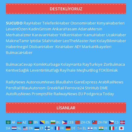
DESTEKLIYORUZ
SUCUDO
RayHaber
TeleferikHaber
OtonomHaber
KimyaHaberleri
LeventÖzen
KadinGirisim
AnkaraYasam
AdanaMersin
Merhabaİzmir
KaravanHaber
YelkenHaber
KamuHaber
UcakHaber
MakineTamir
Iptidai
SilahHaber
LeoTheMaster.Net
KolayBilimHaber
HaberInegol
OtobanHaber
KiraHaber
AEY
MarkaHikayeleri
BulmacaHaber
BulmacaCevap
KomikKurbaga
KolayHarita
RayTurkiye
ZorBulmaca
KentveSağlık
LeventinMutfağı
Rayİhale
MeşhurBlog
TOKİEmlak
RaillyNews
AutonoumNews
BlauBahn
GareExpress
ArabRailNews
PersRail
BlauAutonom
GreekRail
Ferrovie24
StiriHub
DME
AutoRusNews
PromptsFile
RailwayNews EU
Podgorica Today
LISANLAR
AR
AZ
BN
BS
BG
CEB
ZH-CN
ZH-TW
CS
DA
NL
EN
ET
FI
FR
DE
EL
IW
HI
IT