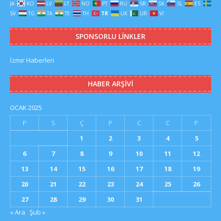
JA
KO
LV
LT
NO
PT
RU
SR
SK
SL
ES
SV
TG
TA
TE
TH
TR
UK
UR
VI
SPONSORLU LINKLER
İzmir Haberleri
HABER ARŞIVI
OCAK 2025
P
S
Ç
P
C
C
P
1
2
3
4
5
6
7
8
9
10
11
12
13
14
15
16
17
18
19
20
21
22
23
24
25
26
27
28
29
30
31
« Ara
Şub »