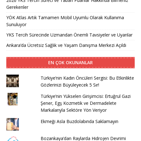
2026 YKS Tercih Süreci ve Taban Puanlar Hakkında Bilmeniz
Gerekenler
YÖK Atlas Artık Tamamen Mobil Uyumlu Olarak Kullanıma
Sunuluyor
YKS Tercih Sürecinde Uzmandan Önemli Tavsiyeler ve Uyarılar
Ankara’da Ücretsiz Sağlık ve Yaşam Danışma Merkezi Açıldı
EN ÇOK OKUNANLAR
Türkiye’nin Kadın Öncüleri Sergisi: Bu Etkinlikte
Gözlerinizi Büyüleyecek 5 Sır!
Türkiye’nin Yükselen Girişimcisi: Ertuğrul Gazi
Şener, Egş Kozmetik ve Dermadelete
Markalarıyla Sektöre Yön Veriyor
Ekmeği Asla Buzdolabında Saklamayın
Bozankaya’dan Raylarda Hidrojen Devrimi