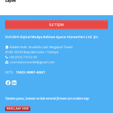
Sayım
İLETIŞIM
SUCUDO Dijital Medya Reklam Ajansı Hizmetleri Ltd. Şti.
🏠
Adalet mah. Anadolu cad. Megapol Tower
41/81 35530 Bayraklı İzmir / Türkiye
📞
+90 (553) 770 52 69
📩
ozendanismanlik@gmail.com
UETS:
15623-26967-42627
Tanıtım yazısı, banner ve link vererek firmanı üst sıralara taşı