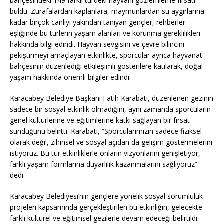
bahçesindeki 149 farklı türdeki hayvanı gözlemleme fırsatı
buldu. Zürafalardan kaplanlara, maymunlardan su aygırlarına
kadar birçok canlıyı yakından tanıyan gençler, rehberler
eşliğinde bu türlerin yaşam alanları ve korunma gereklilikleri
hakkında bilgi edindi. Hayvan sevgisini ve çevre bilincini
pekiştirmeyi amaçlayan etkinlikte, sporcular ayrıca hayvanat
bahçesinin düzenlediği etkileşimli gösterilere katılarak, doğal
yaşam hakkında önemli bilgiler edindi.
Karacabey Belediye Başkanı Fatih Karabatı, düzenlenen gezinin
sadece bir sosyal etkinlik olmadığını, aynı zamanda sporcuların
genel kültürlerine ve eğitimlerine katkı sağlayan bir fırsat
sunduğunu belirtti. Karabatı, “Sporcularımızın sadece fiziksel
olarak değil, zihinsel ve sosyal açıdan da gelişim göstermelerini
istiyoruz. Bu tür etkinliklerle onların vizyonlarını genişletiyor,
farklı yaşam formlarına duyarlılık kazanmalarını sağlıyoruz”
dedi.
Karacabey Belediyesi’nin gençlere yönelik sosyal sorumluluk
projeleri kapsamında gerçekleştirilen bu etkinliğin, gelecekte
farklı kültürel ve eğitimsel gezilerle devam edeceği belirtildi.