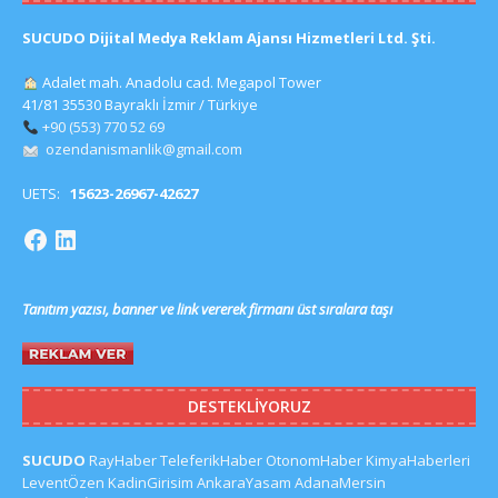
SUCUDO Dijital Medya Reklam Ajansı Hizmetleri Ltd. Şti.
Adalet mah. Anadolu cad. Megapol Tower
41/81 35530 Bayraklı İzmir / Türkiye
+90 (553) 770 52 69
ozendanismanlik@gmail.com
UETS:
15623-26967-42627
Tanıtım yazısı, banner ve link vererek firmanı üst sıralara taşı
DESTEKLIYORUZ
SUCUDO
RayHaber
TeleferikHaber
OtonomHaber
KimyaHaberleri
LeventÖzen
KadinGirisim
AnkaraYasam
AdanaMersin