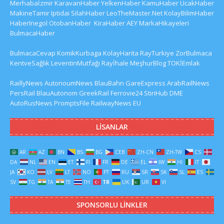
Merhabaİzmir
KaravanHaber
YelkenHaber
KamuHaber
UcakHaber
MakineTamir
Iptidai
SilahHaber
LeoTheMaster.Net
KolayBilimHaber
HaberInegol
OtobanHaber
KiraHaber
AEY
MarkaHikayeleri
BulmacaHaber
BulmacaCevap
KomikKurbaga
KolayHarita
RayTurkiye
ZorBulmaca
KentveSağlık
LeventinMutfağı
Rayİhale
MeşhurBlog
TOKİEmlak
RaillyNews
AutonoumNews
BlauBahn
GareExpress
ArabRailNews
PersRail
BlauAutonom
GreekRail
Ferrovie24
StiriHub
DME
AutoRusNews
PromptsFile
RailwayNews EU
LISANLAR
AR
AZ
BN
BS
BG
CEB
ZH-CN
ZH-TW
CS
DA
NL
EN
ET
FI
FR
DE
EL
IW
HI
IT
JA
KO
LV
LT
NO
PT
RU
SR
SK
SL
ES
SV
TG
TA
TE
TH
TR
UK
UR
VI
SPONSORLU LINKLER