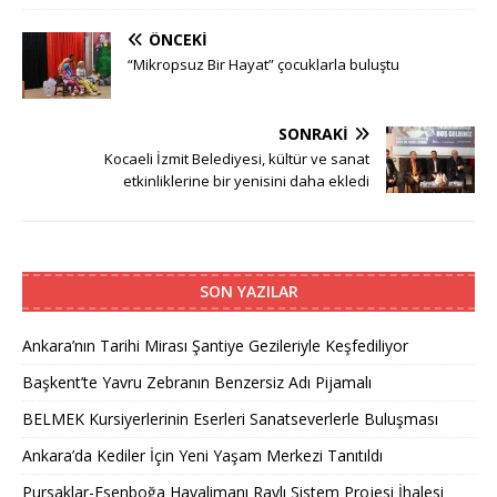
ÖNCEKI
“Mikropsuz Bir Hayat” çocuklarla buluştu
SONRAKI
Kocaeli İzmit Belediyesi, kültür ve sanat
etkinliklerine bir yenisini daha ekledi
SON YAZILAR
Ankara’nın Tarihi Mirası Şantiye Gezileriyle Keşfediliyor
Başkent’te Yavru Zebranın Benzersiz Adı Pijamalı
BELMEK Kursiyerlerinin Eserleri Sanatseverlerle Buluşması
Ankara’da Kediler İçin Yeni Yaşam Merkezi Tanıtıldı
Pursaklar-Esenboğa Havalimanı Raylı Sistem Projesi İhalesi