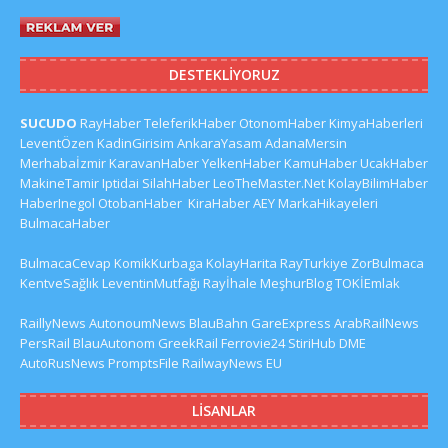
DESTEKLIYORUZ
SUCUDO
RayHaber
TeleferikHaber
OtonomHaber
KimyaHaberleri
LeventÖzen
KadinGirisim
AnkaraYasam
AdanaMersin
Merhabaİzmir
KaravanHaber
YelkenHaber
KamuHaber
UcakHaber
MakineTamir
Iptidai
SilahHaber
LeoTheMaster.Net
KolayBilimHaber
HaberInegol
OtobanHaber
KiraHaber
AEY
MarkaHikayeleri
BulmacaHaber
BulmacaCevap
KomikKurbaga
KolayHarita
RayTurkiye
ZorBulmaca
KentveSağlık
LeventinMutfağı
Rayİhale
MeşhurBlog
TOKİEmlak
RaillyNews
AutonoumNews
BlauBahn
GareExpress
ArabRailNews
PersRail
BlauAutonom
GreekRail
Ferrovie24
StiriHub
DME
AutoRusNews
PromptsFile
RailwayNews EU
LISANLAR