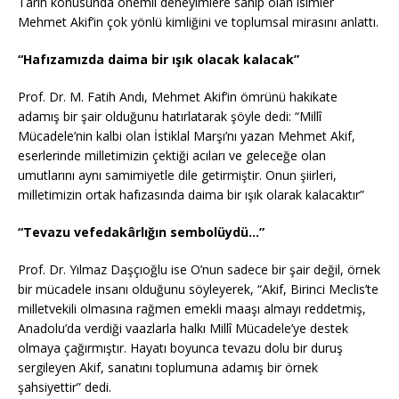
Tarih konusunda önemli deneyimlere sahip olan isimler
Mehmet Akif’in çok yönlü kimliğini ve toplumsal mirasını anlattı.
“Hafızamızda daima bir ışık olacak kalacak”
Prof. Dr. M. Fatih Andı, Mehmet Akif’in ömrünü hakikate
adamış bir şair olduğunu hatırlatarak şöyle dedi: “Millî
Mücadele’nin kalbi olan İstiklal Marşı’nı yazan Mehmet Akif,
eserlerinde milletimizin çektiği acıları ve geleceğe olan
umutlarını aynı samimiyetle dile getirmiştir. Onun şiirleri,
milletimizin ortak hafızasında daima bir ışık olarak kalacaktır”
“Tevazu vefedakârlığın sembolüydü…”
Prof. Dr. Yılmaz Daşçıoğlu ise O’nun sadece bir şair değil, örnek
bir mücadele insanı olduğunu söyleyerek, “Akif, Birinci Meclis’te
milletvekili olmasına rağmen emekli maaşı almayı reddetmiş,
Anadolu’da verdiği vaazlarla halkı Millî Mücadele’ye destek
olmaya çağırmıştır. Hayatı boyunca tevazu dolu bir duruş
sergileyen Akif, sanatını toplumuna adamış bir örnek
şahsiyettir” dedi.