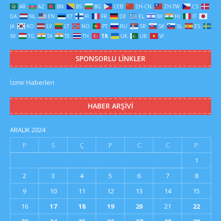
AR
AZ
BN
BS
BG
CEB
ZH-CN
ZH-TW
CS
DA
NL
EN
ET
FI
FR
DE
EL
IW
HI
IT
JA
KO
LV
LT
NO
PT
RU
SR
SK
SL
ES
SV
TG
TA
TE
TH
TR
UK
UR
VI
SPONSORLU LINKLER
İzmir Haberleri
HABER ARŞIVI
ARALIK 2024
P
S
Ç
P
C
C
P
1
2
3
4
5
6
7
8
9
10
11
12
13
14
15
16
17
18
19
20
21
22