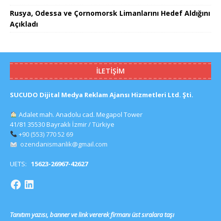
Rusya, Odessa ve Çornomorsk Limanlarını Hedef Aldığını
Açıkladı
İLETIŞIM
SUCUDO Dijital Medya Reklam Ajansı Hizmetleri Ltd. Şti.
Adalet mah. Anadolu cad. Megapol Tower
41/81 35530 Bayraklı İzmir / Türkiye
+90 (553) 770 52 69
ozendanismanlik@gmail.com
UETS:
15623-26967-42627
Tanıtım yazısı, banner ve link vererek firmanı üst sıralara taşı