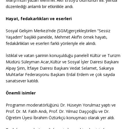
Marşı’mızın yazarı Mehmet Akif Ersoy’u ölümünün 88. yılında
düzenlediği anlamlı bir etkinlikle andı.
Hayat, fedakarlıkları ve eserleri
Sosyal Gelişim Merkezi’nde (SGM)gerçekleştirilen “Sessiz
Yaşadım” başlıklı panelde, Mehmet Akif’in örnek hayatı,
fedakârlıkları ve eserleri farklı yönleriyle ele alındı.
İstiklal ve vatan şairinin konuşulduğu paneleİl Kültür ve Turizm
Müdürü Süleyman Acar,Kültür ve Sosyal İşler Dairesi Başkanı
Alpay Şirin, İtfaiye Dairesi Başkanı Vedat Selamet, Sakarya
Muhtarlar Federasyonu Başkanı Erdal Erdem ve çok sayıda
sanatsever katıldı.
Önemli isimler
Programın moderatörlüğünü Dr. Hüseyin Yorulmaz yaptı ve
Prof. Dr. M. Fatih Andı, Prof. Dr. Yılmaz Daşçıoğlu ve Dr.
Öğretim Üyesi İbrahim Öztürkçü konuşmacı olarak yer aldı.