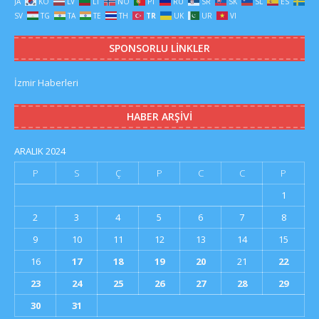
JA
KO
LV
LT
NO
PT
RU
SR
SK
SL
ES
SV
TG
TA
TE
TH
TR
UK
UR
VI
SPONSORLU LINKLER
İzmir Haberleri
HABER ARŞIVI
ARALIK 2024
P
S
Ç
P
C
C
P
1
2
3
4
5
6
7
8
9
10
11
12
13
14
15
16
17
18
19
20
21
22
23
24
25
26
27
28
29
30
31