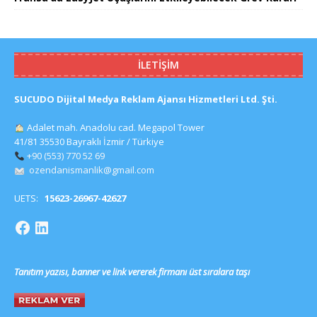
İLETIŞIM
SUCUDO Dijital Medya Reklam Ajansı Hizmetleri Ltd. Şti.
Adalet mah. Anadolu cad. Megapol Tower
41/81 35530 Bayraklı İzmir / Türkiye
+90 (553) 770 52 69
ozendanismanlik@gmail.com
UETS:
15623-26967-42627
Tanıtım yazısı, banner ve link vererek firmanı üst sıralara taşı