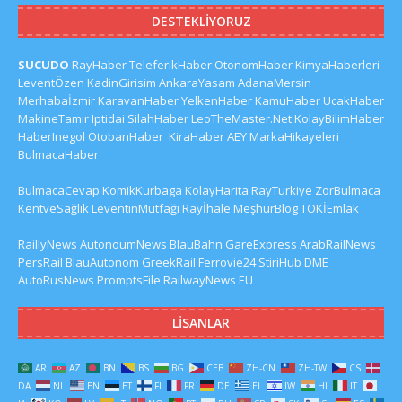
DESTEKLIYORUZ
SUCUDO
RayHaber
TeleferikHaber
OtonomHaber
KimyaHaberleri
LeventÖzen
KadinGirisim
AnkaraYasam
AdanaMersin
Merhabaİzmir
KaravanHaber
YelkenHaber
KamuHaber
UcakHaber
MakineTamir
Iptidai
SilahHaber
LeoTheMaster.Net
KolayBilimHaber
HaberInegol
OtobanHaber
KiraHaber
AEY
MarkaHikayeleri
BulmacaHaber
BulmacaCevap
KomikKurbaga
KolayHarita
RayTurkiye
ZorBulmaca
KentveSağlık
LeventinMutfağı
Rayİhale
MeşhurBlog
TOKİEmlak
RaillyNews
AutonoumNews
BlauBahn
GareExpress
ArabRailNews
PersRail
BlauAutonom
GreekRail
Ferrovie24
StiriHub
DME
AutoRusNews
PromptsFile
RailwayNews EU
LISANLAR
AR
AZ
BN
BS
BG
CEB
ZH-CN
ZH-TW
CS
DA
NL
EN
ET
FI
FR
DE
EL
IW
HI
IT